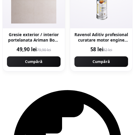
Gresie exterior / interior
Ravenol Aditiv profesional
portelanata Ariman Bone
curatare motor engine
60 x 60 cm mata
flush - 300ML
49,90 lei
58 lei
79,90 lei
82 lei
rectificata aspect ciment
Cumpără
Cumpără