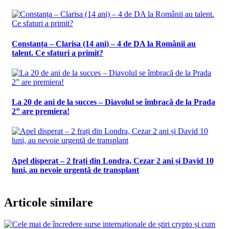
Constanța – Clarisa (14 ani) – 4 de DA la Românii au
talent. Ce sfaturi a primit?
La 20 de ani de la succes – Diavolul se îmbracă de la Prada
2” are premiera!
Apel disperat – 2 frați din Londra, Cezar 2 ani și David 10
luni, au nevoie urgentă de transplant
Articole similare