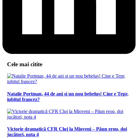
Cele mai citite
Natalie Portman, 44 de ani si un nou bebeluș! Cine e Tepr,
iubitul francez?
Victorie dramatică CFR Cluj la Mioveni – Păun erou, doi
jucători, nota 4