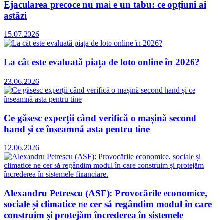
Ejacularea precoce nu mai e un tabu: ce opțiuni ai
astăzi
15.07.2026
La cât este evaluată piața de loto online în 2026?
23.06.2026
Ce găsesc experții când verifică o mașină second
hand și ce înseamnă asta pentru tine
12.06.2026
Alexandru Petrescu (ASF): Provocările economice,
sociale și climatice ne cer să regândim modul în care
construim și protejăm încrederea în sistemele