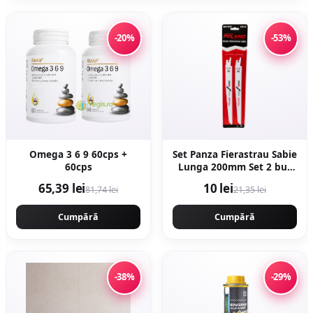
-20%
-53%
Omega 3 6 9 60cps +
Set Panza Fierastrau Sabie
60cps
Lunga 200mm Set 2 buc
Metal
65,39 lei
10 lei
81,74 lei
21,35 lei
Cumpără
Cumpără
-38%
-29%