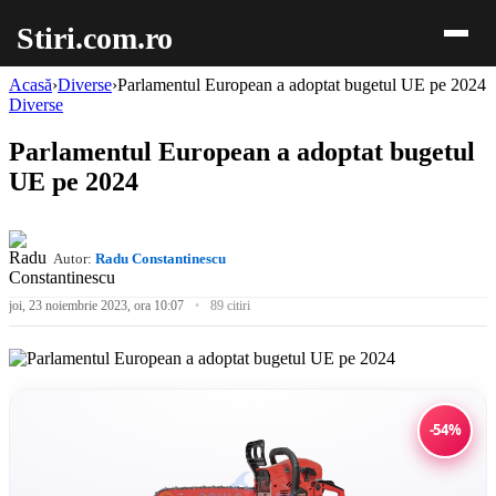
Stiri.com.ro
Acasă
›
Diverse
›
Parlamentul European a adoptat bugetul UE pe 2024
Diverse
Parlamentul European a adoptat bugetul
UE pe 2024
Autor:
Radu Constantinescu
joi, 23 noiembrie 2023, ora 10:07
89 citiri
-54%