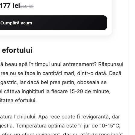
177 lei
250 lei
Cumpără acum
 efortului
i să beau apă în timpul unui antrenament? Răspunsul
rea nu se face în cantități mari, dintr-o dată. Dacă
 gastric, iar dacă bei prea puțin, oboseala se
i câteva înghițituri la fiecare 15-20 de minute,
tatea efortului.
atura lichidului. Apa rece poate fi revigorantă, dar
gestia. Temperatura optimă este în jur de 10-15°C,
 oferi un efect revigorant, dar nu atât de rece încât