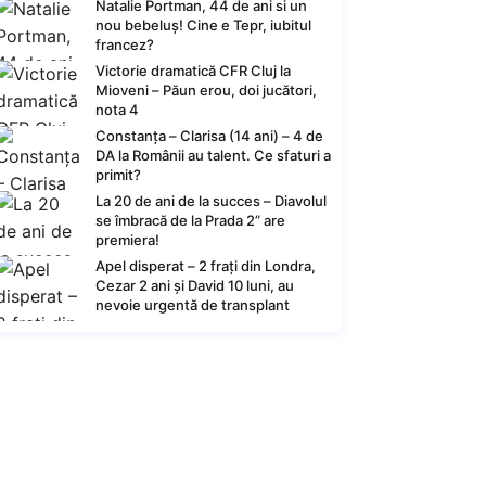
Natalie Portman, 44 de ani si un
nou bebeluș! Cine e Tepr, iubitul
francez?
Victorie dramatică CFR Cluj la
Mioveni – Păun erou, doi jucători,
nota 4
Constanța – Clarisa (14 ani) – 4 de
DA la Românii au talent. Ce sfaturi a
primit?
La 20 de ani de la succes – Diavolul
se îmbracă de la Prada 2” are
premiera!
Apel disperat – 2 frați din Londra,
Cezar 2 ani și David 10 luni, au
nevoie urgentă de transplant