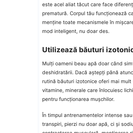
este acel aliat tăcut care face diferen
prematură. Corpul tău funcționează ca 
menține toate mecanismele în mișcare.
mod inteligent, nu doar des.
Utilizează băuturi izotoni
Mulți oameni beau apă doar când simt
deshidratării. Dacă aștepți până atunc
rutină
băuturi izotonice
oferi mai mult
vitamine, minerale care înlocuiesc lichid
pentru funcționarea mușchilor.
În timpul antrenamentelor intense sau
transpiri, pierzi nu doar apă, ci și so