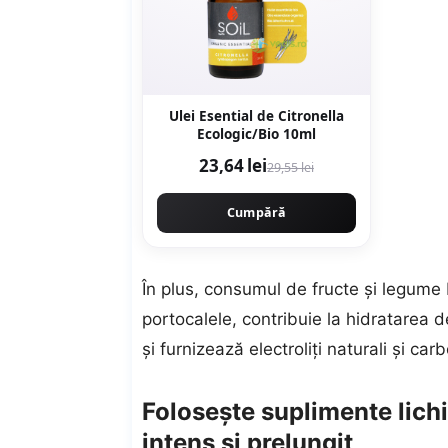
Ulei Esential de Citronella
Ecologic/Bio 10ml
23,64 lei
29,55 lei
Cumpără
În plus, consumul de fructe și legume 
portocalele, contribuie la hidratarea 
și furnizează electroliți naturali și car
Folosește suplimente lich
intens și prelungit