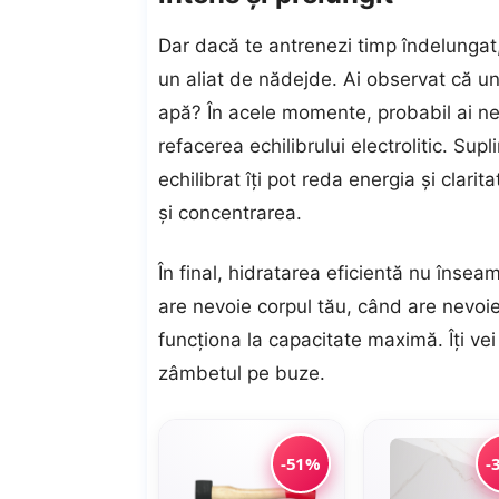
Dar dacă te antrenezi timp îndelungat, 
un aliat de nădejde. Ai observat că u
apă? În acele momente, probabil ai ne
refacerea echilibrului electrolitic. Su
echilibrat îți pot reda energia și clarit
și concentrarea.
În final, hidratarea eficientă nu însea
are nevoie corpul tău, când are nevoie 
funcționa la capacitate maximă. Îți v
zâmbetul pe buze.
-51%
-