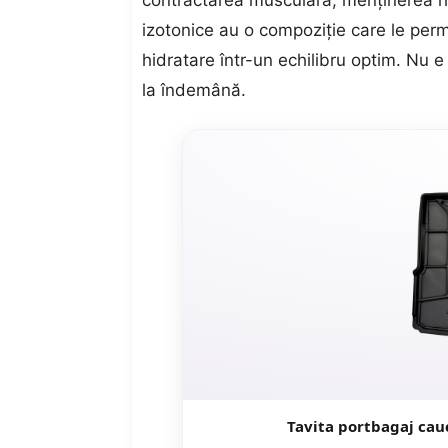
contractarea musculară, menținerea rit
izotonice au o compoziție care le perm
hidratare într-un echilibru optim. Nu 
la îndemână.
Tavita portbagaj cau