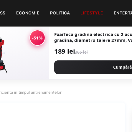
ESS
ECONOMIE
POLITICA
LIFESTYLE
ENTERT
Foarfeca gradina electrica cu 2 ac
-51%
gradina, diametru taiere 27mm, V
Japan CMP1728
189 lei
385 lei
Cumpără
eficientă în timpul antrenamentelor