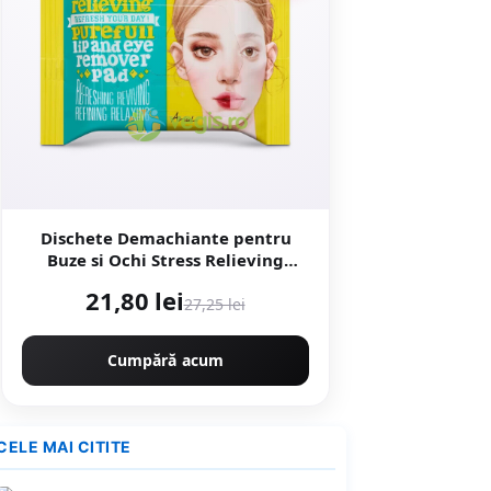
Dischete Demachiante pentru
Buze si Ochi Stress Relieving
Purefull 30buc
21,80 lei
27,25 lei
Cumpără acum
CELE MAI CITITE