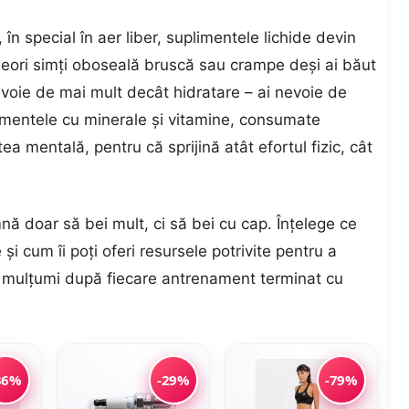
în special în aer liber, suplimentele lichide devin
neori simți oboseală bruscă sau crampe deși ai băut
voie de mai mult decât hidratare – ai nevoie de
plimentele cu minerale și vitamine, consumate
atea mentală, pentru că sprijină atât efortul fizic, cât
mnă doar să bei mult, ci să bei cu cap. Înțelege ce
și cum îi poți oferi resursele potrivite pentru a
ei mulțumi după fiecare antrenament terminat cu
36%
-29%
-79%