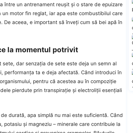
ța între un antrenament reușit și o stare de epuizare
un motor fin reglat, iar apa este combustibilul care
 De aceea, e important să înveți cum să bei apă în
ce la momentul potrivit
 sete, dar senzația de sete este deja un semn al
i, performanța ta e deja afectată. Când introduci în
 organismului, pentru că acestea au în compoziție
ele pierdute prin transpirație și electroliții esențiali
 de durată, apa simplă nu mai este suficientă. Când
diu, potasiu și magneziu – minerale care contribuie la