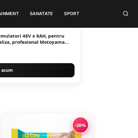
AINMENT
SANATATE
SPORT
umulatori 48V x 8AH, pentru
aliza, profesional Motoyama
 acum
-20%