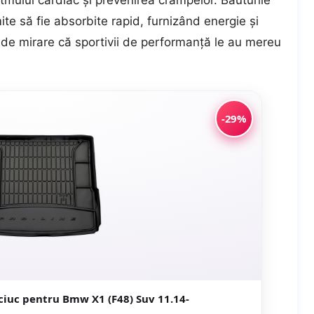
mului cardiac și prevenirea crampelor. Băuturile
ite să fie absorbite rapid, furnizând energie și
e de mirare că sportivii de performanță le au mereu
-29%
ciuc pentru Bmw X1 (F48) Suv 11.14-