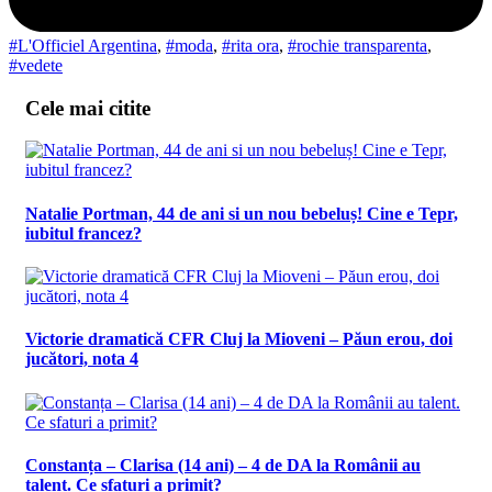
#L'Officiel Argentina
,
#moda
,
#rita ora
,
#rochie transparenta
,
#vedete
Cele mai citite
Natalie Portman, 44 de ani si un nou bebeluș! Cine e Tepr,
iubitul francez?
Victorie dramatică CFR Cluj la Mioveni – Păun erou, doi
jucători, nota 4
Constanța – Clarisa (14 ani) – 4 de DA la Românii au
talent. Ce sfaturi a primit?