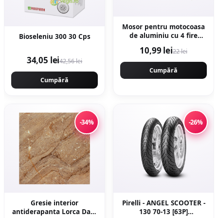
Mosor pentru motocoasa
de aluminiu cu 4 fire
Bioseleniu 300 30 Cps
NYLON, montaj rapid.
10,99 lei
22 lei
CMP1594
34,05 lei
42,56 lei
Cumpără
Cumpără
-34%
-26%
Gresie interior
Pirelli - ANGEL SCOOTER -
antiderapanta Lorca Dark
130 70-13 [63P]