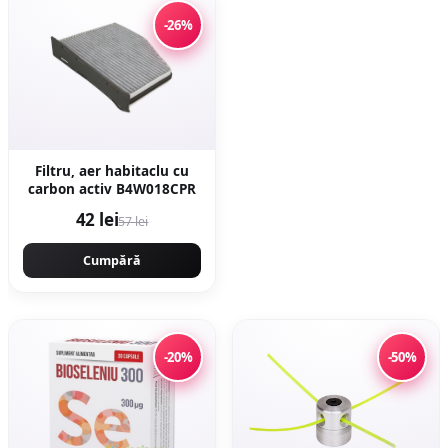
-26%
Filtru, aer habitaclu cu
carbon activ B4W018CPR
42 lei
57 lei
Cumpără
-20%
-50%