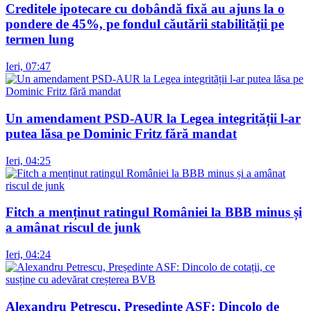
Creditele ipotecare cu dobândă fixă au ajuns la o
pondere de 45%, pe fondul căutării stabilității pe
termen lung
Ieri, 07:47
Un amendament PSD-AUR la Legea integrității l-ar
putea lăsa pe Dominic Fritz fără mandat
Ieri, 04:25
Fitch a menținut ratingul României la BBB minus și
a amânat riscul de junk
Ieri, 04:24
Alexandru Petrescu, Președinte ASF: Dincolo de