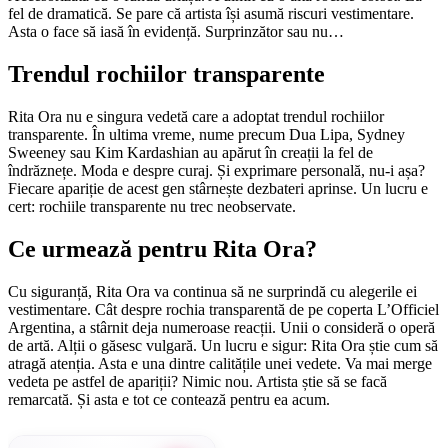
fel de dramatică. Se pare că artista își asumă riscuri vestimentare.
Asta o face să iasă în evidență. Surprinzător sau nu…
Trendul rochiilor transparente
Rita Ora nu e singura vedetă care a adoptat trendul rochiilor
transparente. În ultima vreme, nume precum Dua Lipa, Sydney
Sweeney sau Kim Kardashian au apărut în creații la fel de
îndrăznețe. Moda e despre curaj. Și exprimare personală, nu-i așa?
Fiecare apariție de acest gen stârnește dezbateri aprinse. Un lucru e
cert: rochiile transparente nu trec neobservate.
Ce urmează pentru Rita Ora?
Cu siguranță, Rita Ora va continua să ne surprindă cu alegerile ei
vestimentare. Cât despre rochia transparentă de pe coperta L’Officiel
Argentina, a stârnit deja numeroase reacții. Unii o consideră o operă
de artă. Alții o găsesc vulgară. Un lucru e sigur: Rita Ora știe cum să
atragă atenția. Asta e una dintre calitățile unei vedete. Va mai merge
vedeta pe astfel de apariții? Nimic nou. Artista știe să se facă
remarcată. Și asta e tot ce contează pentru ea acum.