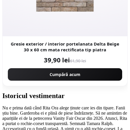
Gresie exterior / interior portelanata Delta Beige
30 x 60 cm mata rectificata tip piatra
39,90 lei
61,90 lei
Cumpără acum
Istoricul vestimentar
Nu e prima dată când Rita Ora alege ținute care ies din tipare. Fanii
știu bine. Garderoba ei e plină de piese îndrăznețe. Să ne amintim de
aparițiile ei de la petrecerea Vanity Fair Oscar din 2026. Atunci, Rita
a purtat o rochie-corset transparentă. Semnată Tamara Ralph.
Accesorizată cu o fundă uriașă. A uimit cu o altă rochie-corset. La