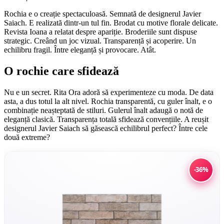
Rochia e o creație spectaculoasă. Semnată de designerul Javier
Saiach. E realizată dintr-un tul fin. Brodat cu motive florale delicate.
Revista Ioana a relatat despre apariție. Broderiile sunt dispuse
strategic. Creând un joc vizual. Transparență și acoperire. Un
echilibru fragil. Între eleganță și provocare. Atât.
O rochie care sfidează
Nu e un secret. Rita Ora adoră să experimenteze cu moda. De data
asta, a dus totul la alt nivel. Rochia transparentă, cu guler înalt, e o
combinație neașteptată de stiluri. Gulerul înalt adaugă o notă de
eleganță clasică. Transparența totală sfidează convențiile. A reușit
designerul Javier Saiach să găsească echilibrul perfect? Între cele
două extreme?
-36%