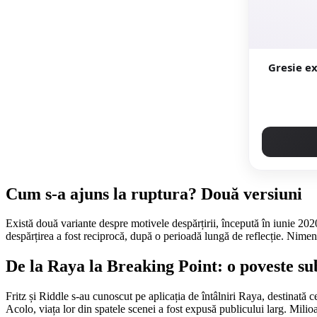
Gresie exterio
Cum s-a ajuns la ruptura? Două versiuni
Există două variante despre motivele despărțirii, începută în iunie 2020. 
despărțirea a fost reciprocă, după o perioadă lungă de reflecție. Nimeni 
De la Raya la Breaking Point: o poveste su
Fritz și Riddle s-au cunoscut pe aplicația de întâlniri Raya, destinată c
Acolo, viața lor din spatele scenei a fost expusă publicului larg. Mili