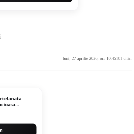
i
luni, 27 aprilie 2026, ora 10:45
101 citiri
ortelanata
um