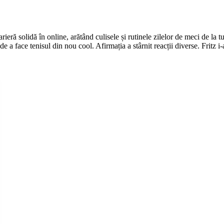
carieră solidă în online, arătând culisele și rutinele zilelor de meci d
de a face tenisul din nou cool. Afirmația a stârnit reacții diverse. Fritz i