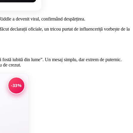
Riddle a devenit viral, confirmând despărțirea.
ăcut declarații oficiale, un tricou purtat de influenceriță vorbește de la
ă fostă iubită din lume”. Un mesaj simplu, dar extrem de puternic.
u de crezut.
-33%