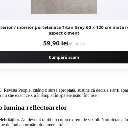
r / interior portelanata Titan Grey 60 x 120 cm mata rectificata
aspect ciment
59,90 lei
89,90 lei
Cumpără acum
Revista People, citând o sursă apropiată, susține că decizia i-ar fi aparți
nu știe exact ce s-a întâmplat în spatele ușilor închise.
b lumina reflectoarelor
elebrităților. Au devenit rapid un cuplu extrem de vizibil. Notorietatea l
oane de fani au urmărit documentarul.