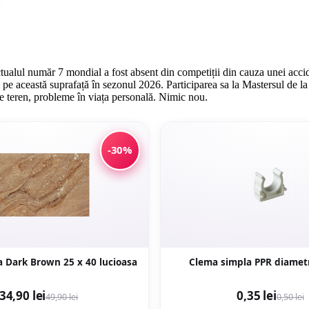
ctualul număr 7 mondial a fost absent din competiții din cauza unei accide
pe această suprafață în sezonul 2026. Participarea sa la Mastersul de la 
pe teren, probleme în viața personală. Nimic nou.
-30%
Faianta Lorca Dark Brown 25 x 40 lucioasa
Clema simpla 
34,90 lei
0,35 lei
49,90 lei
0,50 lei