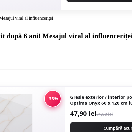
esajul viral al influenceriței
t după 6 ani! Mesajul viral al influencerițe
Gresie exterior / interior p
-33%
Optima Onyx 60 x 120 cm lucioasa
rectificata tip marmura
47,90 lei
71,90 lei
Cumpără ac