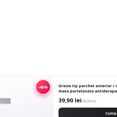
Gresie tip parchet exterior / inter
-48%
mata portelanata antide
39,90 lei
76,90 lei
Cump