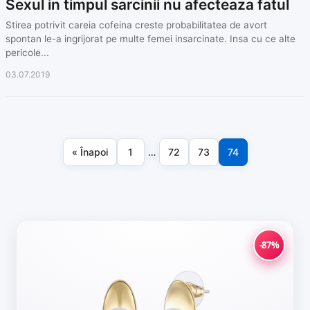
Sexul in timpul sarcinii nu afecteaza fatul
Stirea potrivit careia cofeina creste probabilitatea de avort
spontan le-a ingrijorat pe multe femei insarcinate. Insa cu ce alte
pericole...
03.07.2019
« Înapoi
1
…
72
73
74
Paginație
articole
-87%