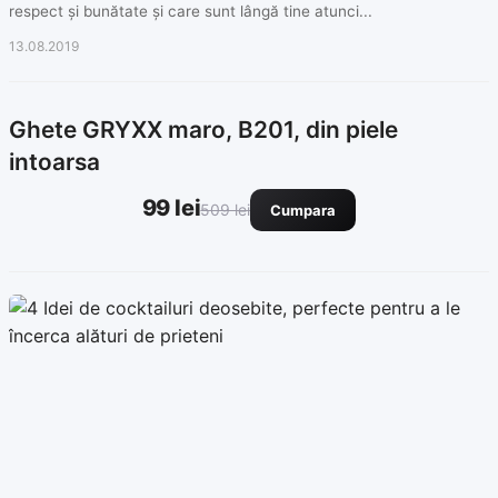
respect și bunătate și care sunt lângă tine atunci...
13.08.2019
Ghete GRYXX maro, B201, din piele
intoarsa
99 lei
509 lei
Cumpara