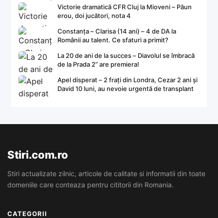
Victorie dramatică CFR Cluj la Mioveni – Păun
erou, doi jucători, nota 4
Constanța – Clarisa (14 ani) – 4 de DA la
Românii au talent. Ce sfaturi a primit?
La 20 de ani de la succes – Diavolul se îmbracă
de la Prada 2” are premiera!
Apel disperat – 2 frați din Londra, Cezar 2 ani și
David 10 luni, au nevoie urgentă de transplant
Stiri.com.ro
Stiri actualizate zilnic, articole de calitate si informatii din toate
domeniile care conteaza pentru cititorii din Romania.
CATEGORII