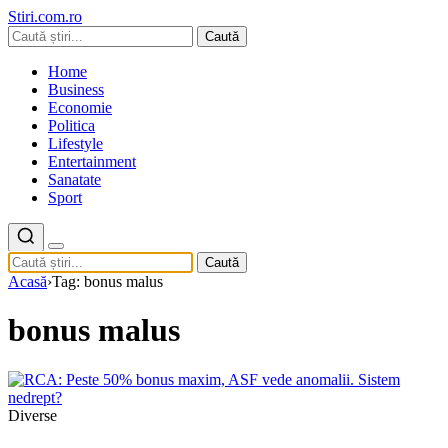
Stiri.com.ro
Caută
Home
Business
Economie
Politica
Lifestyle
Entertainment
Sanatate
Sport
Caută
Acasă
›
Tag: bonus malus
bonus malus
Diverse