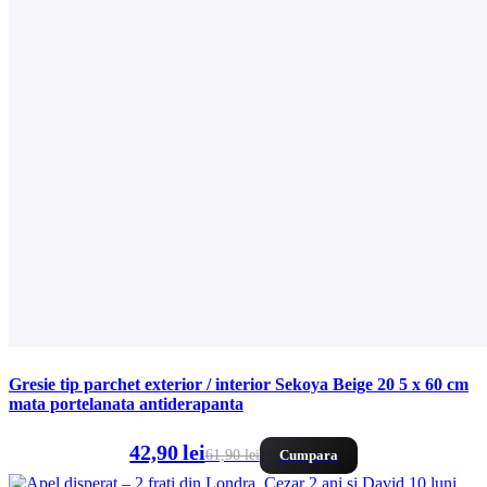
Gresie tip parchet exterior / interior Sekoya Beige 20 5 x 60 cm
mata portelanata antiderapanta
42,90 lei
61,90 lei
Cumpara