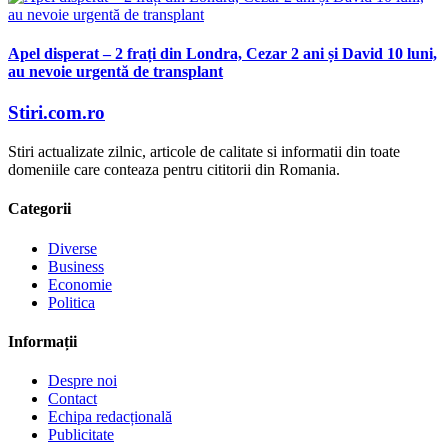
Apel disperat – 2 frați din Londra, Cezar 2 ani și David 10 luni,
au nevoie urgentă de transplant
Stiri.com.ro
Stiri actualizate zilnic, articole de calitate si informatii din toate
domeniile care conteaza pentru cititorii din Romania.
Categorii
Diverse
Business
Economie
Politica
Informații
Despre noi
Contact
Echipa redacțională
Publicitate