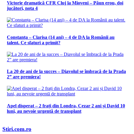
Victorie dramatică CFR Cluj la Mioveni – Păun erou, doi
jucători, nota 4
Constanța – Clarisa (14 ani) – 4 de DA la Românii au
talent. Ce sfaturi a primit?
La 20 de ani de la succes – Diavolul se îmbracă de la Prada
2” are premiera!
Apel disperat – 2 frați din Londra, Cezar 2 ani și David 10
luni, au nevoie urgentă de transplant
Stiri.com.ro