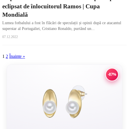
eclipsat de înlocuitorul Ramos | Cupa
Mondială
Lumea fotbalului a fost în flăcări de speculații și opinii după ce atacantul
superstar al Portugaliei, Cristiano Ronaldo, purtând un...
07.12.2022
Paginație
1
2
Înainte »
articole
-87%