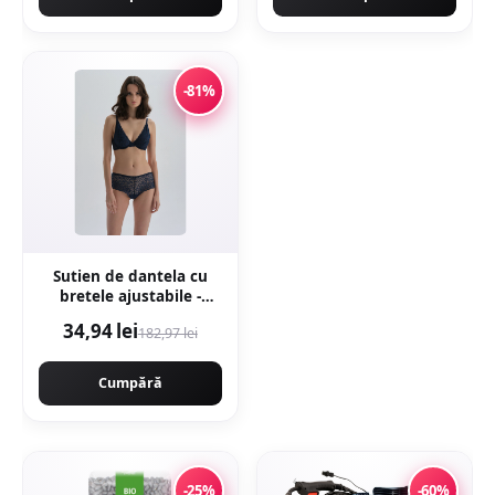
-81%
Sutien de dantela cu
bretele ajustabile -
Bleumarin
34,94 lei
182,97 lei
Cumpără
-25%
-60%