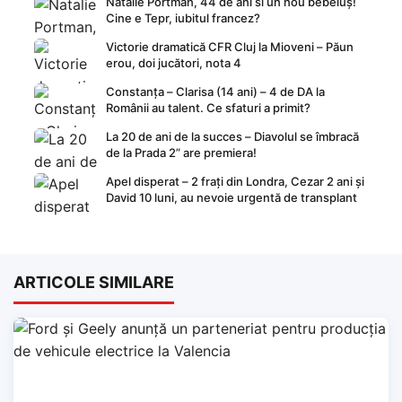
Natalie Portman, 44 de ani si un nou bebeluș!
Cine e Tepr, iubitul francez?
Victorie dramatică CFR Cluj la Mioveni – Păun
erou, doi jucători, nota 4
Constanța – Clarisa (14 ani) – 4 de DA la
Românii au talent. Ce sfaturi a primit?
La 20 de ani de la succes – Diavolul se îmbracă
de la Prada 2” are premiera!
Apel disperat – 2 frați din Londra, Cezar 2 ani și
David 10 luni, au nevoie urgentă de transplant
ARTICOLE SIMILARE