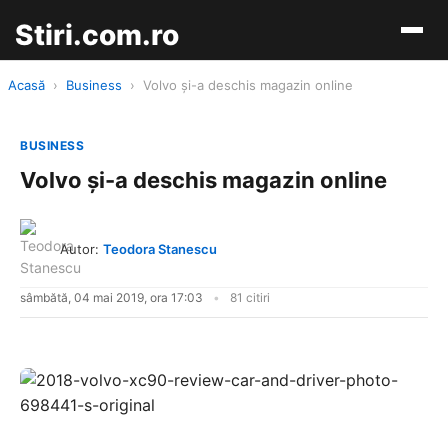
Stiri.com.ro
Acasă
›
Business
›
Volvo și-a deschis magazin online
BUSINESS
Volvo și-a deschis magazin online
Autor:
Teodora Stanescu
sâmbătă, 04 mai 2019, ora 17:03
81 citiri