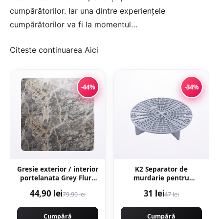
cumpărătorilor. Iar una dintre experiențele
cumpărătorilor va fi la momentul…
Citeste continuarea
Aici
-44%
-34%
Gresie exterior / interior
K2 Separator de
portelanata Grey Flury
murdarie pentru
60 x 120 cm lucioasa
galeata de detailing
44,90 lei
31 lei
79,90 lei
47 lei
rectificata tip marmura
Cumpără
Cumpără