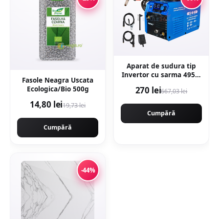
Aparat de sudura tip
Invertor cu sarma 495A,
Fasole Neagra Uscata
MMA/MIG/MAG (TIG
Ecologica/Bio 500g
270 lei
667,03 lei
LIFT optional) afisaj
digital, ventilat, URAL
14,80 lei
19,73 lei
MASH IGBT TEHNOLOGY
Cumpără
ULTRA HYBRID POWER,
Cumpără
CMP1697
-44%