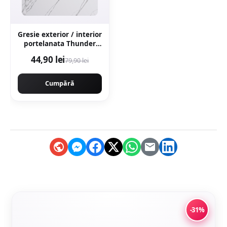
Gresie exterior / interior
portelanata Thunder
White Bookmatch B 60 x
44,90 lei
79,90 lei
120 cm lucioasa
rectificata tip marmura
Cumpără
-31%