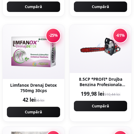
Cumpără
Cumpără
-25%
-61%
8.5CP *PROFI* Drujba
Benzina Profesionala
Limfanox Drenaj Detox
8.5CP 5.5KW, 58CC,
750mg 30cps
199,98 lei
510,44 lei
9000rpm, 40cm, Easy-
42 lei
56 lei
Start NEXT Generation,
Motoyama Japan
Cumpără
CMP1312
Cumpără