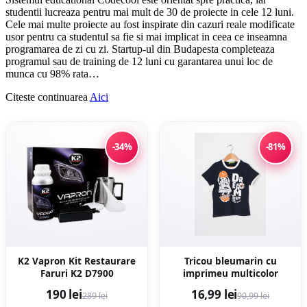
studentii lucreaza pentru mai mult de 30 de proiecte in cele 12 luni.
Cele mai multe proiecte au fost inspirate din cazuri reale modificate
usor pentru ca studentul sa fie si mai implicat in ceea ce inseamna
programarea de zi cu zi. Startup-ul din Budapesta completeaza
programul sau de training de 12 luni cu garantarea unui loc de
munca cu 98% rata…
Citeste continuarea
Aici
-34%
-81%
K2 Vapron Kit Restaurare
Tricou bleumarin cu
Faruri K2 D7900
imprimeu multicolor
190 lei
16,99 lei
289 lei
90,99 lei