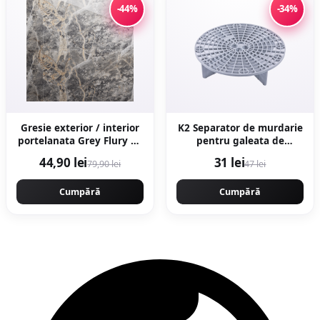
-44%
-34%
Gresie exterior / interior
K2 Separator de murdarie
portelanata Grey Flury 60
pentru galeata de
x 120 cm lucioasa
detailing
44,90 lei
31 lei
79,90 lei
47 lei
rectificata tip marmura
Cumpără
Cumpără