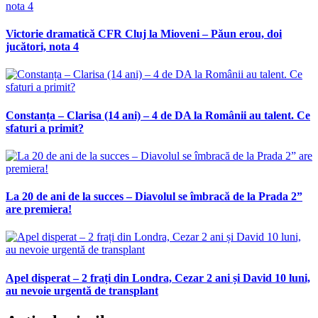
Victorie dramatică CFR Cluj la Mioveni – Păun erou, doi
jucători, nota 4
Constanța – Clarisa (14 ani) – 4 de DA la Românii au talent. Ce
sfaturi a primit?
La 20 de ani de la succes – Diavolul se îmbracă de la Prada 2”
are premiera!
Apel disperat – 2 frați din Londra, Cezar 2 ani și David 10 luni,
au nevoie urgentă de transplant