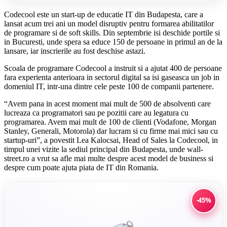
Codecool este un start-up de educatie IT din Budapesta, care a
lansat acum trei ani un model disruptiv pentru formarea abilitatilor
de programare si de soft skills. Din septembrie isi deschide portile si
in Bucuresti, unde spera sa educe 150 de persoane in primul an de la
lansare, iar inscrierile au fost deschise astazi.
Scoala de programare Codecool a instruit si a ajutat 400 de persoane
fara experienta anterioara in sectorul digital sa isi gaseasca un job in
domeniul IT, intr-una dintre cele peste 100 de companii partenere.
“Avem pana in acest moment mai mult de 500 de absolventi care
lucreaza ca programatori sau pe pozitii care au legatura cu
programarea. Avem mai mult de 100 de clienti (Vodafone, Morgan
Stanley, Generali, Motorola) dar lucram si cu firme mai mici sau cu
startup-uri”, a povestit Lea Kalocsai, Head of Sales la Codecool, in
timpul unei vizite la sediul principal din Budapesta, unde wall-
street.ro a vrut sa afle mai multe despre acest model de business si
despre cum poate ajuta piata de IT din Romania.
-45%