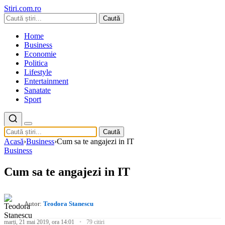
Stiri.com.ro
Caută
Home
Business
Economie
Politica
Lifestyle
Entertainment
Sanatate
Sport
Caută
Acasă
›
Business
›
Cum sa te angajezi in IT
Business
Cum sa te angajezi in IT
Autor:
Teodora Stanescu
marți, 21 mai 2019, ora 14:01
79 citiri