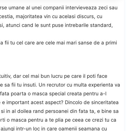
urse umane al unei companii intervieveaza zeci sau
estia, majoritatea vin cu acelasi discurs, cu
i, atunci cand le sunt puse intrebarile standard,
sa fii tu cel care are cele mai mari sanse de a primi
itiv, dar cel mai bun lucru pe care il poti face
 e sa fii tu insuti. Un recrutor cu multa experienta va
n fata poarta o masca special creata pentru a-l
 e important acest aspect? Dincolo de sinceritatea
 si in al doilea rand persoanei din fata ta, e bine sa
orti o masca pentru a te plia pe ceea ce crezi tu ca
sa ajungi intr-un loc in care oamenii seamana cu