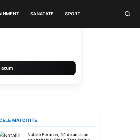
AINMENT
SANATATE
SPORT
 acum
CELE MAI CITITE
Natalie Portman, 44 de ani si un