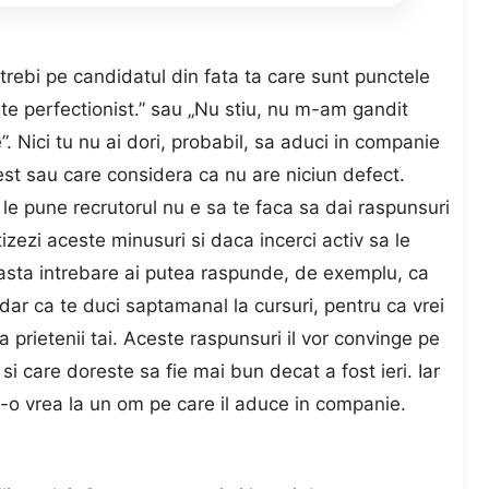
intrebi pe candidatul din fata ta care sunt punctele
arte perfectionist.” sau „Nu stiu, nu m-am gandit
. Nici tu nu ai dori, probabil, sa aduci in companie
est sau care considera ca nu are niciun defect.
 le pune recrutorul nu e sa te faca sa dai raspunsuri
izezi aceste minusuri si daca incerci activ sa le
asta intrebare ai putea raspunde, de exemplu, ca
dar ca te duci saptamanal la cursuri, pentru ca vrei
a prietenii tai. Aceste raspunsuri il vor convinge pe
 si care doreste sa fie mai bun decat a fost ieri. Iar
a-o vrea la un om pe care il aduce in companie.