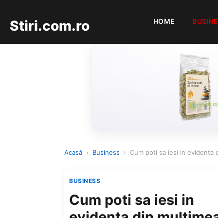
HOME
BUSIN
Stiri.com.ro
Acasă
›
Business
›
Cum poti sa iesi in evidenta 
BUSINESS
Cum poti sa iesi in
evidenta din multime