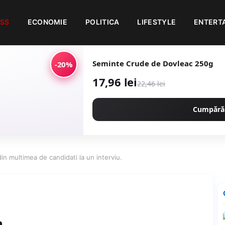
ESS
ECONOMIE
POLITICA
LIFESTYLE
ENTERT
Seminte Crude de Dovleac 250g
-20%
17,96 lei
22,46 lei
Cumpără
din multimea de candidati la un interviu.
a