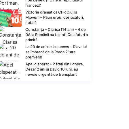
nou bebeluș! Cine e Tepr, iubitul
francez?
Victorie dramatică CFR Cluj la
Mioveni – Păun erou, doi jucători,
nota 4
Constanța – Clarisa (14 ani) – 4 de
DA la Românii au talent. Ce sfaturi a
primit?
La 20 de ani de la succes – Diavolul
se îmbracă de la Prada 2” are
premiera!
Apel disperat – 2 frați din Londra,
Cezar 2 ani și David 10 luni, au
nevoie urgentă de transplant