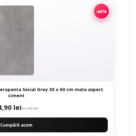
-44%
ial Grey 30 x 60 cm mata aspect
ciment
4,90 lei
61,90 lei
Cumpără acum