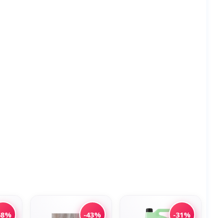
58%
-43%
-31%