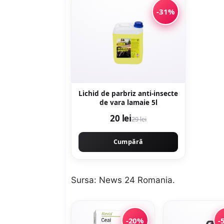
-31%
Lichid de parbriz anti-insecte
de vara lamaie 5l
20 lei
29 lei
Cumpără
Sursa:
News 24 Romania
.
-20%
-