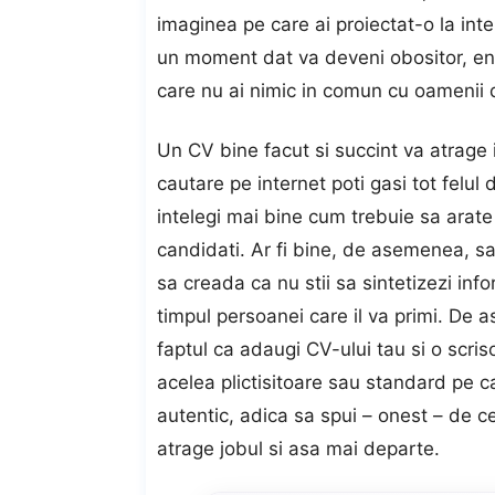
imaginea pe care ai proiectat-o la inter
un moment dat va deveni obositor, ener
care nu ai nimic in comun cu oamenii d
Un CV bine facut si succint va atrage 
cautare pe internet poti gasi tot felul 
intelegi mai bine cum trebuie sa arat
candidati. Ar fi bine, de asemenea, sa
sa creada ca nu stii sa sintetizezi inf
timpul persoanei care il va primi. De 
faptul ca adaugi CV-ului tau si o scrisoa
acelea plictisitoare sau standard pe car
autentic, adica sa spui – onest – de c
atrage jobul si asa mai departe.