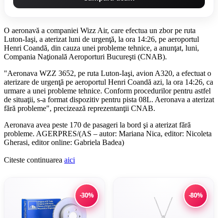
O aeronavă a companiei Wizz Air, care efectua un zbor pe ruta
Luton-Iaşi, a aterizat luni de urgenţă, la ora 14:26, pe aeroportul
Henri Coandă, din cauza unei probleme tehnice, a anunţat, luni,
Compania Naţională Aeroporturi Bucureşti (CNAB).
"Aeronava WZZ 3652, pe ruta Luton-Iaşi, avion A320, a efectuat o
aterizare de urgenţă pe aeroportul Henri Coandă azi, la ora 14:26, ca
urmare a unei probleme tehnice. Conform procedurilor pentru astfel
de situaţii, s-a format dispozitiv pentru pista 08L. Aeronava a aterizat
fără probleme", precizează reprezentanţii CNAB.
Aeronava avea peste 170 de pasageri la bord şi a aterizat fără
probleme. AGERPRES/(AS – autor: Mariana Nica, editor: Nicoleta
Gherasi, editor online: Gabriela Badea)
Citeste continuarea
aici
-30%
-80%