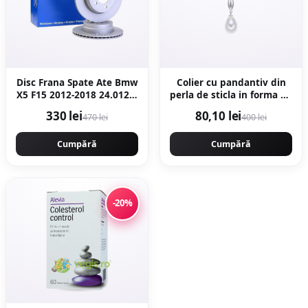
Disc Frana Spate Ate Bmw
Colier cu pandantiv din
X5 F15 2012-2018 24.0120-
perla de sticla in forma de
0206.1
lacrima - Alb/Argintiu
330 lei
80,10 lei
470 lei
400 lei
Cumpără
Cumpără
-20%