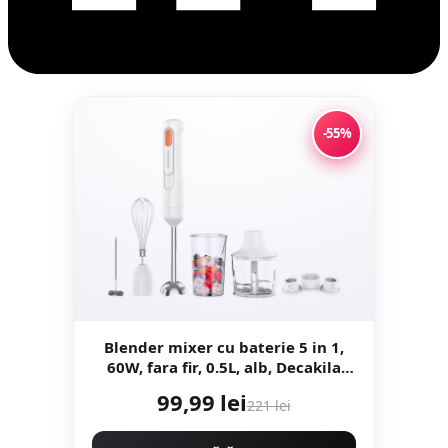
-55%
Blender mixer cu baterie 5 in 1,
60W, fara fir, 0.5L, alb, Decakila
KMJB042W
99,99 lei
221 lei