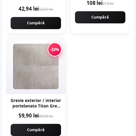
108 lei
213 lei
putere variabila
42,94 lei
53,67 lei
KRAFTNER KF-9174
Cumpără
Cumpără
-33%
Gresie exterior / interior
portelanata Titan Grey
60 x 120 cm mata
59,90 lei
89,90 lei
rectificata aspect
ciment
Cumpără