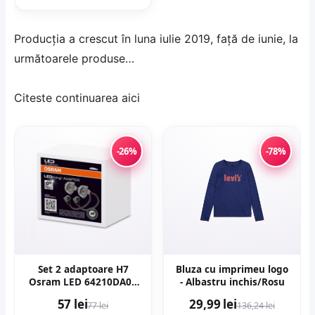
Producţia a crescut în luna iulie 2019, faţă de iunie, la
următoarele produse…
Citeste continuarea
aici
-26%
-78%
Set 2 adaptoare H7
Bluza cu imprimeu logo
Osram LED 64210DA08
- Albastru inchis/Rosu
pentru Seat, VW
57 lei
29,99 lei
77 lei
136,24 lei