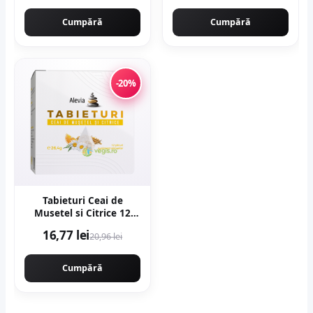
Cumpără
Cumpără
-20%
Tabieturi Ceai de
Musetel si Citrice 12
plicuri piramida
16,77 lei
20,96 lei
Cumpără