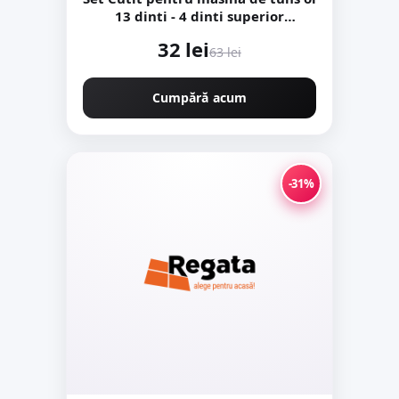
13 dinti - 4 dinti superior
KRAFTNER KF-8395
32 lei
63 lei
Cumpără acum
-31%