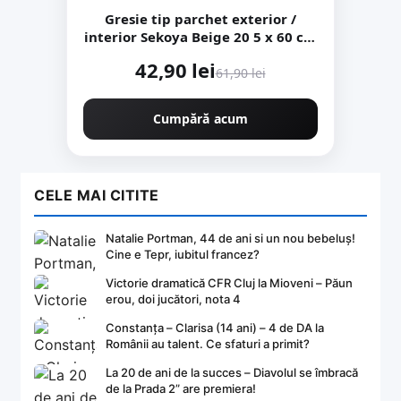
Gresie tip parchet exterior /
interior Sekoya Beige 20 5 x 60 cm
mata portelanata antiderapanta
42,90 lei
61,90 lei
Cumpără acum
CELE MAI CITITE
Natalie Portman, 44 de ani si un nou bebeluș!
Cine e Tepr, iubitul francez?
Victorie dramatică CFR Cluj la Mioveni – Păun
erou, doi jucători, nota 4
Constanța – Clarisa (14 ani) – 4 de DA la
Românii au talent. Ce sfaturi a primit?
La 20 de ani de la succes – Diavolul se îmbracă
de la Prada 2” are premiera!