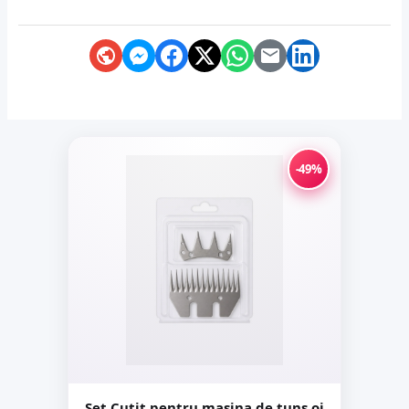
-49%
Set Cutit pentru masina de tuns oi