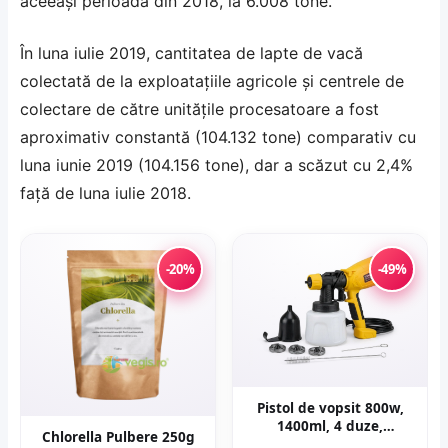
aceeaşi perioadă din 2018, la 6.008 tone.
În luna iulie 2019, cantitatea de lapte de vacă
colectată de la exploataţiile agricole şi centrele de
colectare de către unităţile procesatoare a fost
aproximativ constantă (104.132 tone) comparativ cu
luna iunie 2019 (104.156 tone), dar a scăzut cu 2,4%
faţă de luna iulie 2018.
-20%
-49%
Pistol de vopsit 800w,
1400ml, 4 duze,
Chlorella Pulbere 250g
32000rpm, 650ml/min,