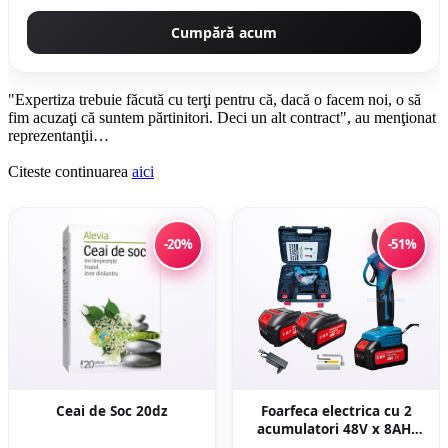
Cumpără acum
"Expertiza trebuie făcută cu terţi pentru că, dacă o facem noi, o să
fim acuzaţi că suntem părtinitori. Deci un alt contract", au menţionat
reprezentanţii…
Citeste continuarea
aici
-20%
-51%
Ceai de Soc 20dz
Foarfeca electrica cu 2
acumulatori 48V x 8AH,
pentru gradina, diametru