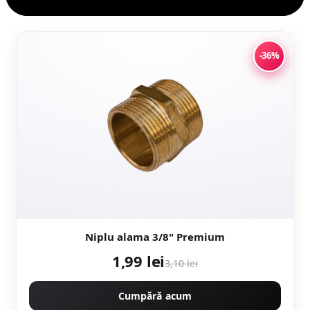
-36%
Niplu alama 3/8" Premium
1,99 lei
3,10 lei
Cumpără acum