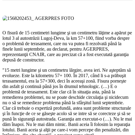
O fisură de 15 centimetri lungime şi un centimetru lăţime a apărut pe
lotul 3 al autostrăzii Lugoj-Deva, la km 57+100, fiind vorba despre
o problemă de terasament, care nu va putea fi rezolvată până la
finele lunii septembrie, au declarat, pentru AGERPRES,
reprezentanţii CNAIR, care au precizat că a fost executată garanţia
depusă de constructor.
"15 metri lungime şi un centimetru lărgire, avea ieri. Ne aşteptăm să
evolueze. Este la kilometru 57+ 100. În 2017, când li s-a prăbuşit
terasamentul, era la 57+300, deci în aceeaşi zonă. Fisura porneşte
din asfalt şi continuă până jos în drumul tehnologic. (…) E o
problemă de terasament. Este clar că în situaţia asta, până la
remedierea problemei, nu se poate deschide circulaţia şi nicidecum
nu o să se remedieze problema până la sfârşitul lunii septembrie.
Clar că trebuie o expertiză profundă, astea sunt probleme structurale
şi în funcţie de ce se găseşte acolo să se intre să se corecteze şi să se
pună în siguranţă autostrada. Garanţia am executat-o (…). Nu le mai
dăm înapoi. Nu le mai dăm nimic. Banii aceia îi folosim la reparaţia
lotului. Banii aceia şi alţii pe care-i vom percepe din penalizări, din