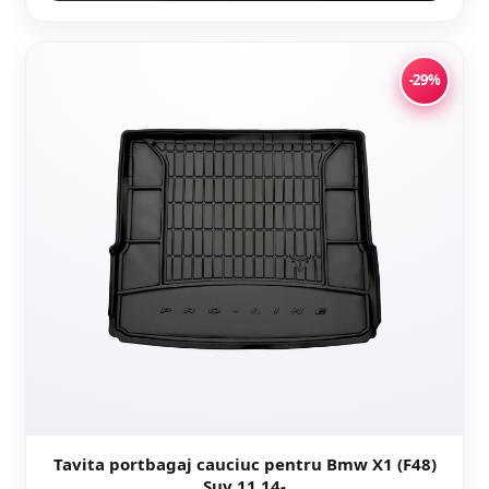
-29%
Tavita portbagaj cauciuc pentru Bmw X1 (F48)
Suv 11.14-