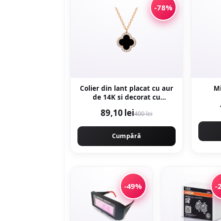
-78%
Colier din lant placat cu aur
M
de 14K si decorat cu
pandantiv - Auriu
89,10 lei
400 lei
Cumpără
-49%
-