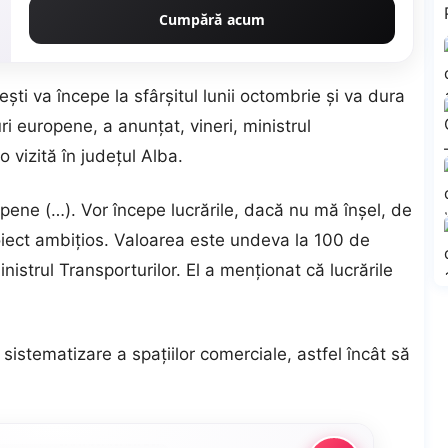
Cumpără acum
ti va începe la sfârşitul lunii octombrie şi va dura
uri europene, a anunţat, vineri, ministrul
o vizită în judeţul Alba.
opene (…). Vor începe lucrările, dacă nu mă înşel, de
proiect ambiţios. Valoarea este undeva la 100 de
inistrul Transporturilor. El a menţionat că lucrările
sistematizare a spaţiilor comerciale, astfel încât să