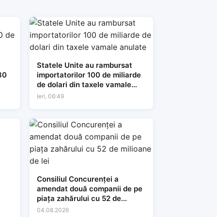
Statele Unite au rambursat
80
importatorilor 100 de miliarde
de dolari din taxele vamale
anulate
Ieri, 06:49
Consiliul Concurenței a
amendat două companii de pe
piața zahărului cu 52 de
milioane de lei
04.08.2026