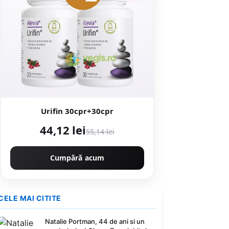
Urifin 30cpr+30cpr
44,12 lei
55,14 lei
Cumpără acum
CELE MAI CITITE
Natalie Portman, 44 de ani si un