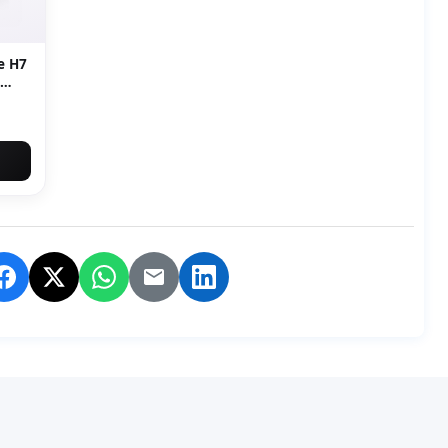
e H7
ntru
, VW