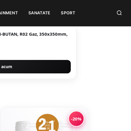
AINMENT
SANATATE
SPORT
AN-BUTAN, R02 Gaz, 350x350mm,
 acum
-20%