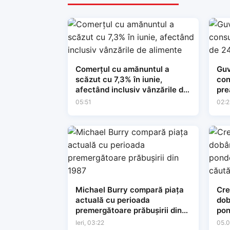
Comerțul cu amănuntul a
Guv
scăzut cu 7,3% în iunie,
con
afectând inclusiv vânzările de
pre
alimente
05:51
02:2
Michael Burry compară piața
Cre
actuală cu perioada
dob
premergătoare prăbușirii din
pon
1987
cău
Ieri, 03:22
05.0