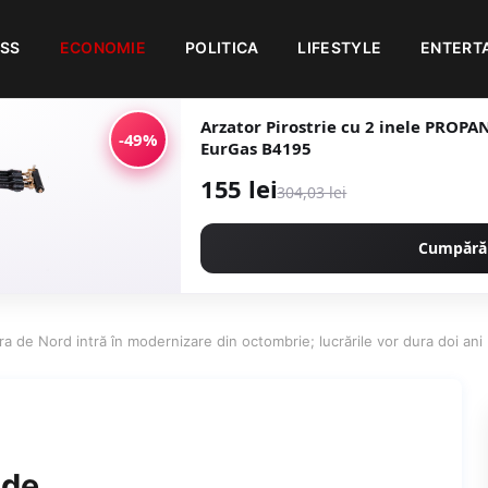
ESS
ECONOMIE
POLITICA
LIFESTYLE
ENTERT
Arzator Pirostrie cu 2 inele PROP
-49%
EurGas B4195
155 lei
304,03 lei
Cumpără
ra de Nord intră în modernizare din octombrie; lucrările vor dura doi ani
 de