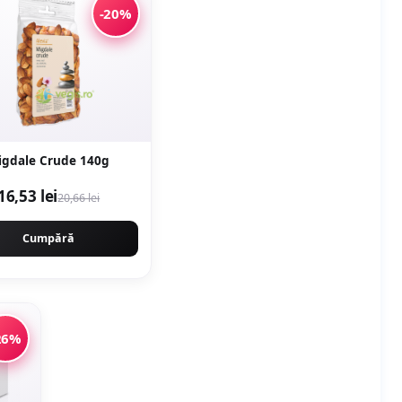
-20%
igdale Crude 140g
16,53 lei
20,66 lei
Cumpără
26%