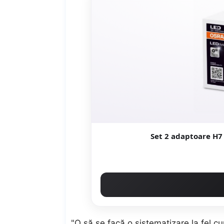
Set 2 adaptoare H
"O să se facă o sistematizare la fel cu