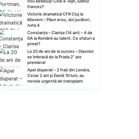
nou bebeluș! Cine e Tepr, iubitul
francez?
Victorie dramatică CFR Cluj la
Mioveni – Păun erou, doi jucători,
nota 4
Constanța – Clarisa (14 ani) – 4 de
DA la Românii au talent. Ce sfaturi a
primit?
La 20 de ani de la succes – Diavolul
se îmbracă de la Prada 2” are
premiera!
Apel disperat – 2 frați din Londra,
Cezar 2 ani și David 10 luni, au
nevoie urgentă de transplant