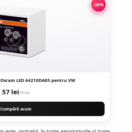
-26%
7 Osram LED 64210DA05 pentru VW
57 lei
77 lei
Cumpără acum
m este, probabil, în toate aeroporturile şi toate