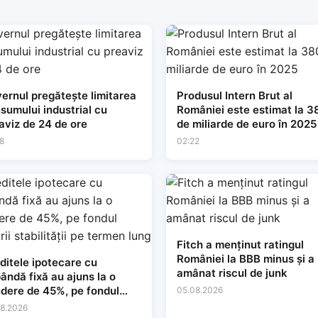
ernul pregătește limitarea
Produsul Intern Brut al
sumului industrial cu
României este estimat la 3
aviz de 24 de ore
de miliarde de euro în 2025
8
02:22
Fitch a menținut ratingul
României la BBB minus și a
ditele ipotecare cu
amânat riscul de junk
ândă fixă au ajuns la o
dere de 45%, pe fondul
05.08.2026
tării stabilității pe termen
8.2026