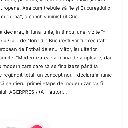
Europene. Aşa cum trebuie să fie şi Bucureştiul o
modernă", a conchis ministrul Cuc.
 declarat, în luna iunie, în timpul unei vizite în
e a Gării de Nord din Bucureşti vor fi executate
opean de Fotbal de anul viitor, iar ulterior
i ample. "Modernizarea va fi una de amploare, dar
o modernizare care să se finalizeze până la
 regândit totul, un concept nou", declara în iunie
că şantierul primei etape de modernizări va fi
ului. AGERPRES / (A – autor:…