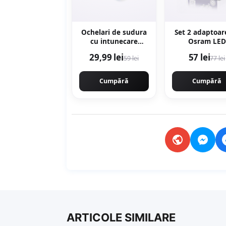
Ochelari de sudura
Set 2 adaptoar
cu intunecare
Osram LED
automata, LCD,
64210DA03 pe
29,99 lei
57 lei
59 lei
77 lei
cristale lichide,
Mercedes, Opel
DIN15, Protectie UV,
MX006
Cumpără
Cumpără
ARTICOLE SIMILARE