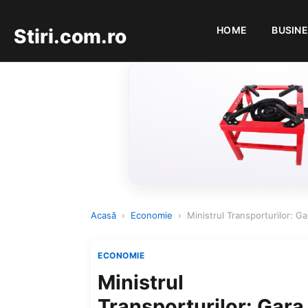
HOME
BUSIN
Stiri.com.ro
Acasă
›
Economie
›
Ministrul Transporturilor: Ga
ECONOMIE
Ministrul
Transporturilor: Gara