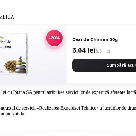
-20%
Ceai de Chimen 50g
6,64 lei
8,31 lei
Cumpără ac
 cu Iptana SA pentru atribuirea serviciilor de expertiză aferente lucrări
ctul de servicii «Realizarea Expertizei Tehnice» a lucrărilor de drum p
comunicatului.