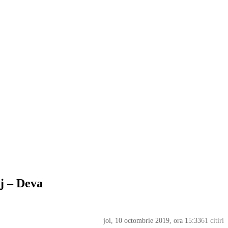
oj – Deva
joi, 10 octombrie 2019, ora 15:33
61 citiri