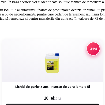
ile. În baza acesteia vor fi identificate soluțiile tehnice de remediere a
 lotului 3 al autostrăzii, înainte de pronunțarea deciziei tribunalului p
ea a 60 de neconformităţi, printre care cedări de terasament sau fisuri l
iau să remedieze şi pentru întârzierile din contract, în valoare de 73 de 
-31%
Lichid de parbriz anti-insecte de vara lamaie 5l
20 lei
29 lei