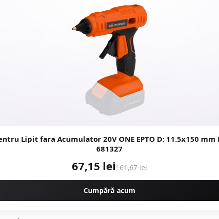
pentru Lipit fara Acumulator 20V ONE EPTO D: 11.5x150 mm 
681327
67,15 lei
161,67 lei
Cumpără acum