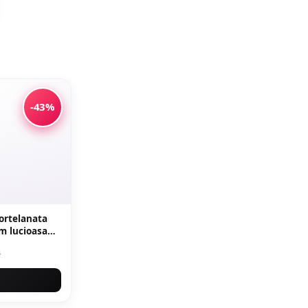
-43%
portelanata
ra naturala
i