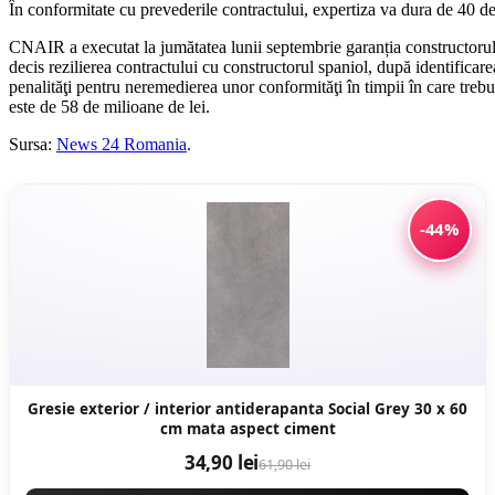
În conformitate cu prevederile contractului, expertiza va dura de 40 de z
CNAIR a executat la jumătatea lunii septembrie garanția constructorului
decis rezilierea contractului cu constructorul spaniol, după identificar
penalităţi pentru neremedierea unor conformităţi în timpii în care trebu
este de 58 de milioane de lei.
Sursa:
News 24 Romania
.
-44%
Gresie exterior / interior antiderapanta Social Grey 30 x 60
cm mata aspect ciment
34,90 lei
61,90 lei