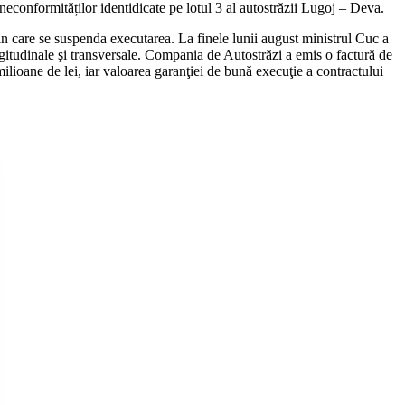
 neconformităților identidicate pe lotul 3 al autostrăzii Lugoj – Deva.
rin care se suspenda executarea. La finele lunii august ministrul Cuc a
ongitudinale şi transversale. Compania de Autostrăzi a emis o factură de
milioane de lei, iar valoarea garanţiei de bună execuţie a contractului