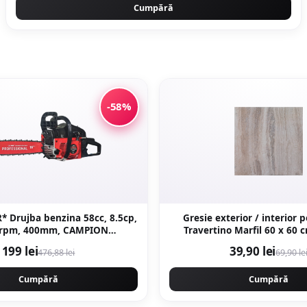
Cumpără
-58%
* Drujba benzina 58cc, 8.5cp,
Gresie exterior / interior 
0rpm, 400mm, CAMPION
Travertino Marfil 60 x 60 cm lucioasa
LL GERMANY EasyStart New
rectificata tip piat
199 lei
39,90 lei
476,88 lei
69,90 le
neration CMP1312R
Cumpără
Cumpără