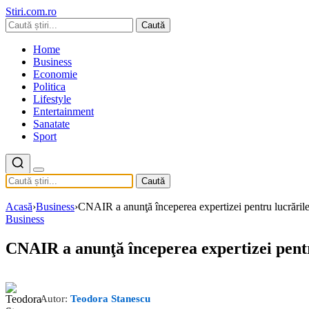
Stiri.com.ro
Caută
Home
Business
Economie
Politica
Lifestyle
Entertainment
Sanatate
Sport
Caută
Acasă
›
Business
›
CNAIR a anunţă începerea expertizei pentru lucrările 
Business
CNAIR a anunţă începerea expertizei pentru
Autor:
Teodora Stanescu