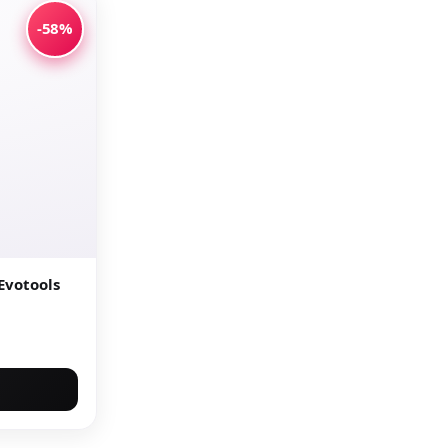
-58%
Evotools