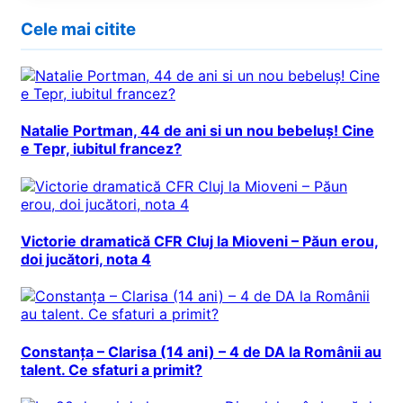
Cele mai citite
Natalie Portman, 44 de ani si un nou bebeluș! Cine
e Tepr, iubitul francez?
Victorie dramatică CFR Cluj la Mioveni – Păun erou,
doi jucători, nota 4
Constanța – Clarisa (14 ani) – 4 de DA la Românii au
talent. Ce sfaturi a primit?