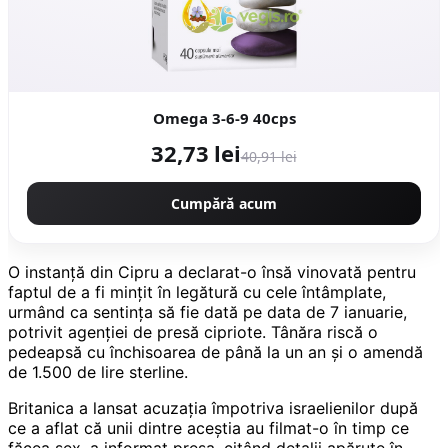
Omega 3-6-9 40cps
32,73 lei
40,91 lei
Cumpără acum
O instanţă din Cipru a declarat-o însă vinovată pentru
faptul de a fi minţit în legătură cu cele întâmplate,
urmând ca sentinţa să fie dată pe data de 7 ianuarie,
potrivit agenţiei de presă cipriote. Tânăra riscă o
pedeapsă cu închisoarea de până la un an şi o amendă
de 1.500 de lire sterline.
Britanica a lansat acuzaţia împotriva israelienilor după
ce a aflat că unii dintre aceştia au filmat-o în timp ce
făcea sex, a informat presa, citând detalii apărute în