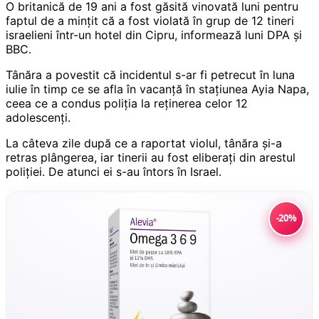
O britanică de 19 ani a fost găsită vinovată luni pentru
faptul de a minţit că a fost violată în grup de 12 tineri
israelieni într-un hotel din Cipru, informează luni DPA şi
BBC.
Tânăra a povestit că incidentul s-ar fi petrecut în luna
iulie în timp ce se afla în vacanţă în staţiunea Ayia Napa,
ceea ce a condus poliţia la reţinerea celor 12
adolescenţi.
La câteva zile după ce a raportat violul, tânăra şi-a
retras plângerea, iar tinerii au fost eliberaţi din arestul
poliţiei. De atunci ei s-au întors în Israel.
-20%