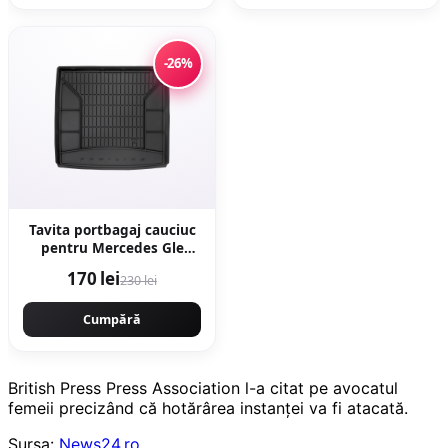
-26%
Tavita portbagaj cauciuc
pentru Mercedes Gle
(V167) Suv 10.18-
170 lei
230 lei
Cumpără
British Press Press Association l-a citat pe avocatul
femeii precizând că hotărârea instanţei va fi atacată.
Sursa:
News24.ro
.