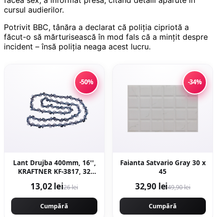
cursul audierilor.
Potrivit BBC, tânăra a declarat că poliţia cipriotă a
făcut-o să mărturisească în mod fals că a minţit despre
incident – însă poliţia neaga acest lucru.
-50%
-34%
Lant Drujba 400mm, 16'',
Faianta Satvario Gray 30 x
KRAFTNER KF-3817, 32
45
dinti, 64 pinteni, pas
13,02 lei
32,90 lei
26 lei
49,90 lei
0.325 motofierastrau
Cumpără
Cumpără