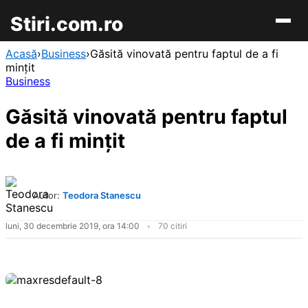
Stiri.com.ro
Acasă
›
Business
›
Găsită vinovată pentru faptul de a fi
minţit
Business
Găsită vinovată pentru faptul
de a fi minţit
Autor:
Teodora Stanescu
luni, 30 decembrie 2019, ora 14:00
70 citiri