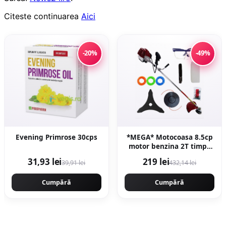
Citeste continuarea
Aici
-20%
-49%
Evening Primrose 30cps
*MEGA* Motocoasa 8.5cp
motor benzina 2T timpi,
58cc, 12.000rpm, 7 stele,
31,93 lei
219 lei
39,91 lei
432,14 lei
10 accesorii incluse, Easy
Start, CAMPION
Cumpără
PREFESIONAL CMP1546
Cumpără