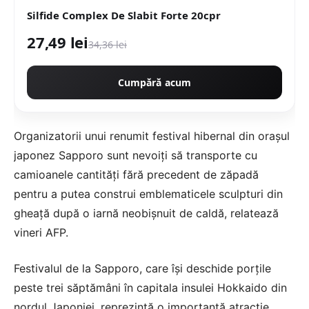
Silfide Complex De Slabit Forte 20cpr
27,49 lei
34,36 lei
Cumpără acum
Organizatorii unui renumit festival hibernal din oraşul
japonez Sapporo sunt nevoiţi să transporte cu
camioanele cantităţi fără precedent de zăpadă
pentru a putea construi emblematicele sculpturi din
gheaţă după o iarnă neobişnuit de caldă, relatează
vineri AFP.
Festivalul de la Sapporo, care îşi deschide porţile
peste trei săptămâni în capitala insulei Hokkaido din
nordul Japoniei, reprezintă o importantă atracţie