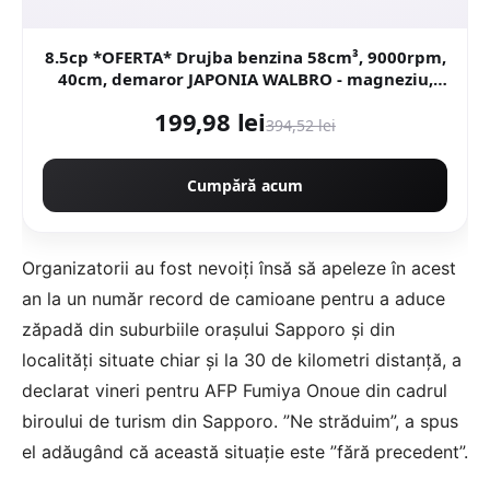
8.5cp *OFERTA* Drujba benzina 58cm³, 9000rpm,
40cm, demaror JAPONIA WALBRO - magneziu,
Motoyama Japan CMP1625
199,98 lei
394,52 lei
Cumpără acum
Organizatorii au fost nevoiţi însă să apeleze în acest
an la un număr record de camioane pentru a aduce
zăpadă din suburbiile oraşului Sapporo şi din
localităţi situate chiar şi la 30 de kilometri distanţă, a
declarat vineri pentru AFP Fumiya Onoue din cadrul
biroului de turism din Sapporo. ”Ne străduim”, a spus
el adăugând că această situaţie este ”fără precedent”.