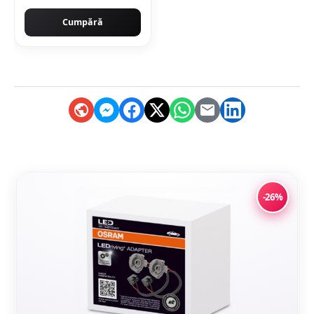
ciment
Cumpără
-26%