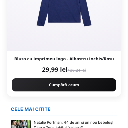
Bluza cu imprimeu logo - Albastru inchis/Rosu
29,99 lei
136,24 lei
Cumpără acum
CELE MAI CITITE
Natalie Portman, 44 de ani si un nou bebeluș!
Cine e Tepr, iubitul francez?