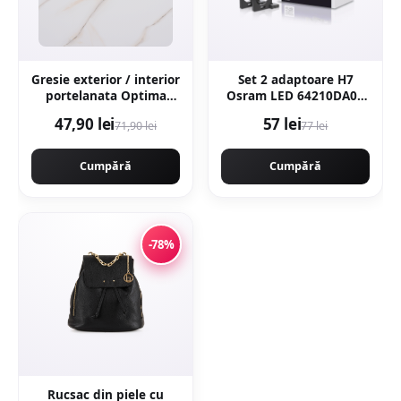
Gresie exterior / interior
Set 2 adaptoare H7
portelanata Optima
Osram LED 64210DA02
Onyx 60 x 120 cm
omologate RAR
47,90 lei
57 lei
71,90 lei
77 lei
lucioasa rectificata tip
marmura
Cumpără
Cumpără
-78%
Rucsac din piele cu