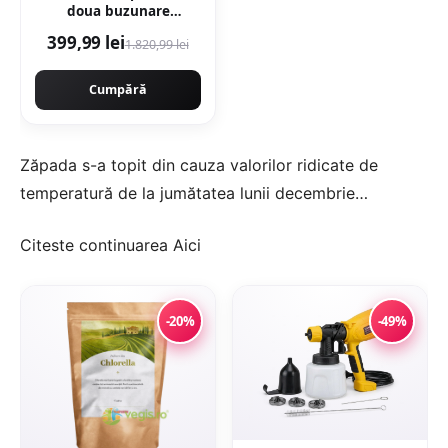
doua buzunare
exterioare cu fermoar -
399,99 lei
1.820,99 lei
Negru
Cumpără
Zăpada s-a topit din cauza valorilor ridicate de
temperatură de la jumătatea lunii decembrie…
Citeste continuarea
Aici
-20%
-49%