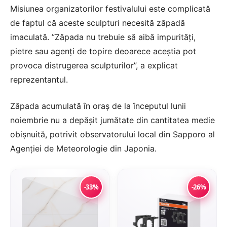
Misiunea organizatorilor festivalului este complicată
de faptul că aceste sculpturi necesită zăpadă
imaculată. ”Zăpada nu trebuie să aibă impurităţi,
pietre sau agenţi de topire deoarece aceştia pot
provoca distrugerea sculpturilor”, a explicat
reprezentantul.
Zăpada acumulată în oraş de la începutul lunii
noiembrie nu a depăşit jumătate din cantitatea medie
obişnuită, potrivit observatorului local din Sapporo al
Agenţiei de Meteorologie din Japonia.
-33%
-26%