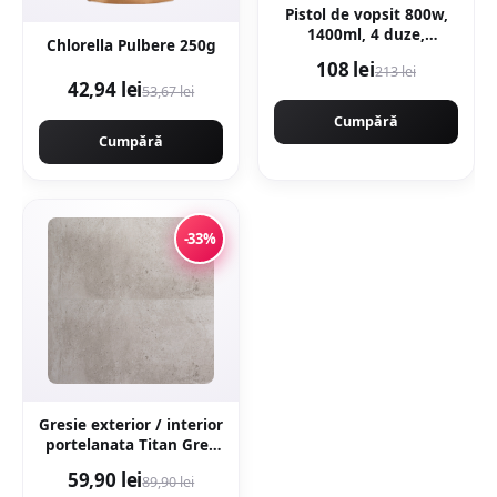
Pistol de vopsit 800w,
1400ml, 4 duze,
Chlorella Pulbere 250g
32000rpm, 650ml/min,
108 lei
213 lei
putere variabila
42,94 lei
53,67 lei
KRAFTNER KF-9174
Cumpără
Cumpără
-33%
Gresie exterior / interior
portelanata Titan Grey
60 x 120 cm mata
59,90 lei
89,90 lei
rectificata aspect