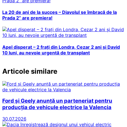
La 20 de ani de la succes – Diavolul se îmbracă de la
Prada 2” are premiera!
Apel disperat – 2 frați din Londra, Cezar 2 ani și David
10 luni, au nevoie urgentă de transplant
Articole similare
Ford și Geely anunță un parteneriat pentru
producția de vehicule electrice la Valencia
30.07.2026