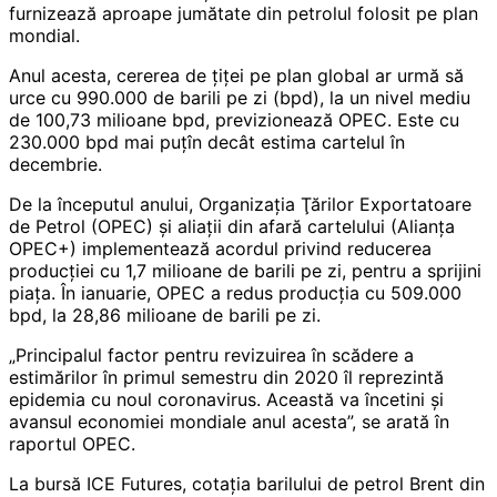
furnizează aproape jumătate din petrolul folosit pe plan
mondial.
Anul acesta, cererea de ţiţei pe plan global ar urmă să
urce cu 990.000 de barili pe zi (bpd), la un nivel mediu
de 100,73 milioane bpd, previzionează OPEC. Este cu
230.000 bpd mai puţîn decât estima cartelul în
decembrie.
De la începutul anului, Organizaţia Ţărilor Exportatoare
de Petrol (OPEC) şi aliaţii din afară cartelului (Alianţa
OPEC+) implementează acordul privind reducerea
producţiei cu 1,7 milioane de barili pe zi, pentru a sprijini
piaţa. În ianuarie, OPEC a redus producţia cu 509.000
bpd, la 28,86 milioane de barili pe zi.
„Principalul factor pentru revizuirea în scădere a
estimărilor în primul semestru din 2020 îl reprezintă
epidemia cu noul coronavirus. Această va încetini şi
avansul economiei mondiale anul acesta”, se arată în
raportul OPEC.
La bursă ICE Futures, cotaţia barilului de petrol Brent din