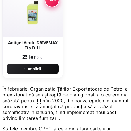
Antigel Verde DRIVEMAX
Tip D 1L
23 lei
46 lei
Cumpără
În februarie, Organizaţia Ţărilor Exportatoare de Petrol a
previzionat că se aşteaptă pe plan global la o cerere mai
scăzută pentru ţiţei în 2020, din cauza epidemiei cu noul
coronavirus, şi a anunţat că producţia să a scăzut
semnificativ în ianuarie, fiind implementat noul pact
privind limitarea furnizării.
Statele membre OPEC şi cele din afară cartelului