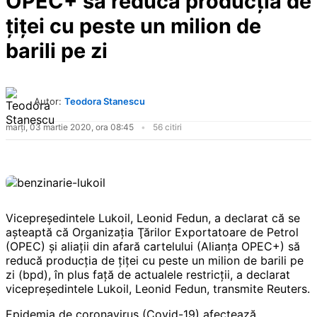
OPEC+ să reducă producţia de
ţiţei cu peste un milion de
barili pe zi
Autor:
Teodora Stanescu
marți, 03 martie 2020, ora 08:45
56 citiri
Vicepreşedintele Lukoil, Leonid Fedun, a declarat că se
aşteaptă că Organizaţia Ţărilor Exportatoare de Petrol
(OPEC) şi aliaţii din afară cartelului (Alianţa OPEC+) să
reducă producţia de ţiţei cu peste un milion de barili pe
zi (bpd), în plus faţă de actualele restricţii, a declarat
vicepreşedintele Lukoil, Leonid Fedun, transmite Reuters.
Epidemia de coronavirus (Covid-19) afectează