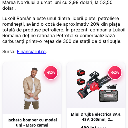
Marea Nordului a urcat luni cu 2,98 dolari, la 53,50
dolari.
Lukoil România este unul dintre liderii pieţei petroliere
româneşti, având o cotă de aproximativ 20% din piaţa
totală de produse petroliere. În prezent, compania Lukoil
România deţine rafinăria Petrotel şi comercializează
carburanţi printr-o reţea de 300 de staţii de distribuţie.
Sursa:
Financiarul.ro
.
-82%
-62%
Mini Drujba electrica 8AH,
48V, 300mm, 2
Jacheta bomber cu model
acumulatori, brushless,
uni - Maro camel