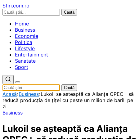
Stiri.com.ro
Caută
Home
Business
Economie
Politica
Lifestyle
Entertainment
Sanatate
Sport
Caută
Acasă
›
Business
›
Lukoil se aşteaptă ca Alianţa OPEC+ să
reducă producţia de ţiţei cu peste un milion de barili pe
zi
Business
Lukoil se aşteaptă ca Alianţa