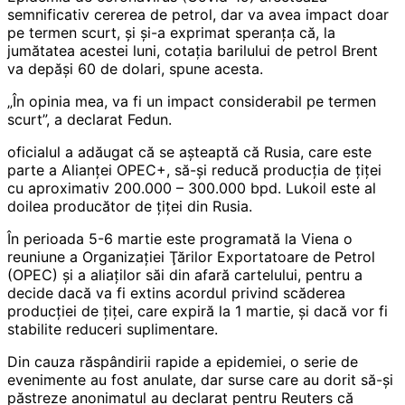
semnificativ cererea de petrol, dar va avea impact doar
pe termen scurt, şi şi-a exprimat speranţa că, la
jumătatea acestei luni, cotaţia barilului de petrol Brent
va depăşi 60 de dolari, spune acesta.
„În opinia mea, va fi un impact considerabil pe termen
scurt”, a declarat Fedun.
oficialul a adăugat că se aşteaptă că Rusia, care este
parte a Alianţei OPEC+, să-şi reducă producţia de ţiţei
cu aproximativ 200.000 – 300.000 bpd. Lukoil este al
doilea producător de ţiţei din Rusia.
În perioada 5-6 martie este programată la Viena o
reuniune a Organizaţiei Ţărilor Exportatoare de Petrol
(OPEC) şi a aliaţilor săi din afară cartelului, pentru a
decide dacă va fi extins acordul privind scăderea
producţiei de ţiţei, care expiră la 1 martie, şi dacă vor fi
stabilite reduceri suplimentare.
Din cauza răspândirii rapide a epidemiei, o serie de
evenimente au fost anulate, dar surse care au dorit să-şi
păstreze anonimatul au declarat pentru Reuters că