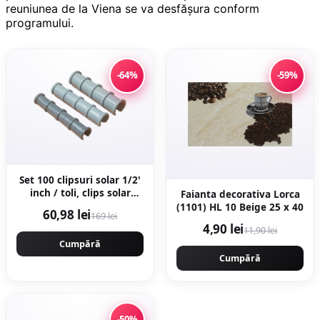
reuniunea de la Viena se va desfăşura conform
programului.
-64%
-59%
Set 100 clipsuri solar 1/2'
inch / toli, clips solar
Faianta decorativa Lorca
profesional
(1101) HL 10 Beige 25 x 40
60,98 lei
169 lei
4,90 lei
11,90 lei
Cumpără
Cumpără
-50%