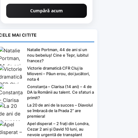
PROFESSIONAL CMP1694
Cumpără acum
CELE MAI CITITE
Natalie Portman, 44 de ani si un
nou bebeluș! Cine e Tepr, iubitul
francez?
Victorie dramatică CFR Cluj la
Mioveni – Păun erou, doi jucători,
nota 4
Constanța – Clarisa (14 ani) – 4 de
DA la Românii au talent. Ce sfaturi a
primit?
La 20 de ani de la succes – Diavolul
se îmbracă de la Prada 2” are
premiera!
Apel disperat – 2 frați din Londra,
Cezar 2 ani și David 10 luni, au
nevoie urgentă de transplant