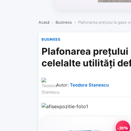
Acasă
›
Business
›
Plafonarea preţului la gaze na
BUSINESS
Plafonarea preţului 
celelalte utilităţi 
Autor:
Teodora Stanescu
-30%