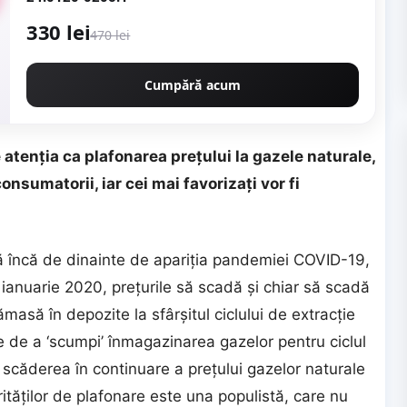
330 lei
470 lei
Cumpără acum
atenţia ca plafonarea preţului la gazele naturale,
 consumatorii, iar cei mai favorizaţi vor fi
ă încă de dinainte de apariţia pandemiei COVID-19,
ianuarie 2020, preţurile să scadă şi chiar să scadă
asă în depozite la sfârşitul ciclului de extracţie
e de a ‘scumpi’ înmagazinarea gazelor pentru ciclul
căderea în continuare a preţului gazelor naturale
rităţilor de plafonare este una populistă, care nu