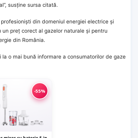
l”, susţine sursa citată.
profesionişti din domeniul energiei electrice şi
 un preţ corect al gazelor naturale şi pentru
nergie din România.
ui la o mai bună informare a consumatorilor de gaze
-55%
r mixer cu baterie 5 in