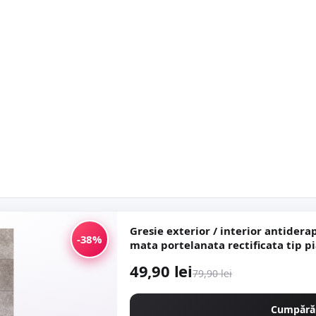
Gresie exterior / interior antiderapanta 
-38%
mata portelana
49,90 lei
79,90 lei
Cumpără