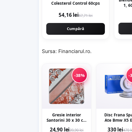
Colesterol Control 60cps
1, 6
D
54,16 lei
67,71 lei
Cumpără
Sursa:
Financiarul.ro
.
-38%
-
Gresie interior
Disc Frana Sp
Santorini 30 x 30 cm
Ate Bmw X5 
lucioasa
2006-2013 24.0
24,90 lei
330 lei
39,90 lei
470 l
0206.1