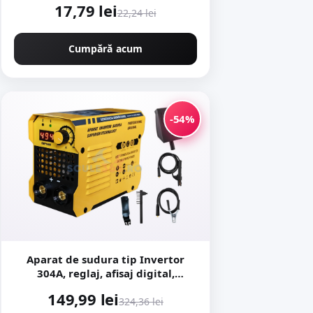
17,79 lei
22,24 lei
Cumpără acum
-54%
Aparat de sudura tip Invertor
304A, reglaj, afisaj digital,
ventilat, 1.6-4mm, Next
149,99 lei
Generation - URAL MASH
324,36 lei