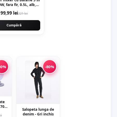
0W, fara fir, 0.5L, alb,
ecakila KMJB042W
99,99 lei
221 lei
Cumpără
30%
-80%
ate
E70
Salopeta lunga de
120-
denim - Gri inchis
ei