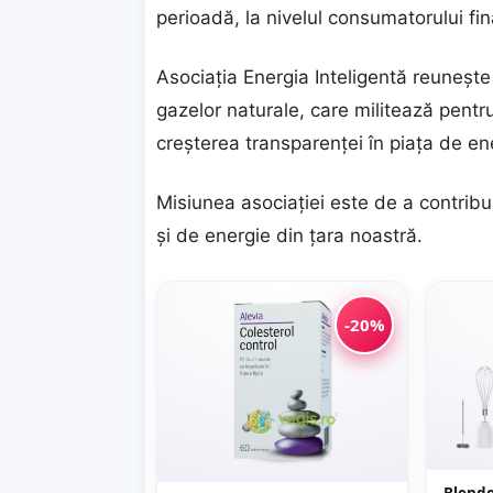
perioadă, la nivelul consumatorului fina
Asociaţia Energia Inteligentă reuneşte 
gazelor naturale, care militează pentru
creşterea transparenţei în piaţa de e
Misiunea asociaţiei este de a contrib
şi de energie din ţara noastră.
-20%
Blende