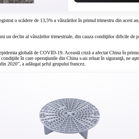
istrat o scădere de 13,5% a vânzărilor în primul trimestru din acest an,
i un declin al vânzărilor trimestriale, din cauza condiţiilor dificile d
 epidemia globală de COVID-19. Această criză a afectat China în primul t
n condiţiile în care operaţiunile din China s-au reluat în siguranţă, ne aş
 din 2020”, a adăugat şeful grupului francez.