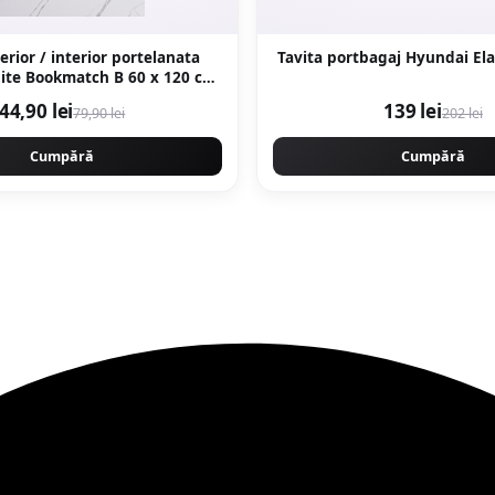
erior / interior portelanata
Tavita portbagaj Hyundai Ela
ookmatch B 60 x 120 cm
lucioasa rectificata tip marmura
44,90 lei
139 lei
79,90 lei
202 lei
Cumpără
Cumpără