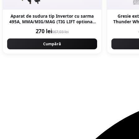
Aparat de sudura tip Invertor cu sarma
Gresie ext
495A, MMA/MIG/MAG (TIG LIFT optional)
Thunder White B
afisaj digital, ventilat, URAL MASH IGBT
270 lei
667,03 lei
TEHNOLOGY ULTRA HYBRID POWER,
CMP1697
Cumpără