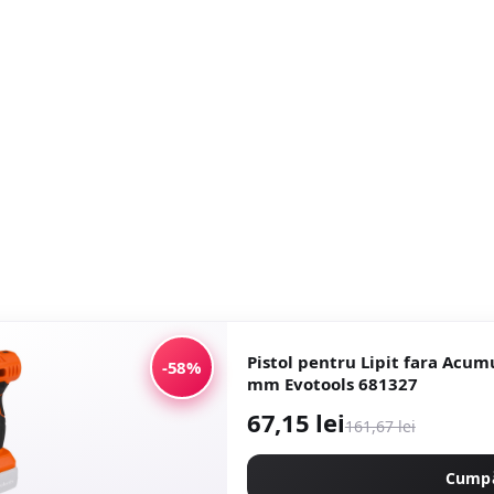
Pistol pentru Lipit fara Acu
-58%
mm Evotools 681327
67,15 lei
161,67 lei
Cump