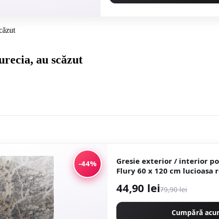
căzut
urecia, au scăzut
Gresie exterior / interior p
-44%
Flury 60 x 120 cm lucioasa rectificata tip
marmura
44,90 lei
79,90 lei
Cumpără ac