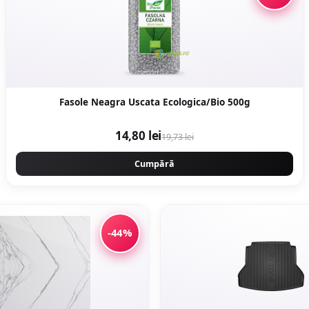
Fasole Neagra Uscata Ecologica/Bio 500g
14,80 lei
19,73 lei
Cumpără
-44%