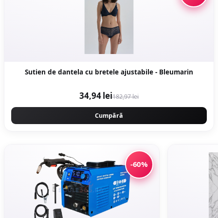
Sutien de dantela cu bretele ajustabile - Bleumarin
34,94 lei
182,97 lei
Cumpără
-60%