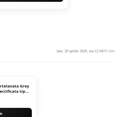
luni, 20 aprilie 2020, ora 12:04
59 citiri
ortelanata Grey
um