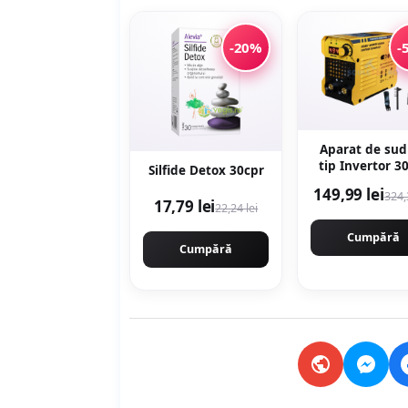
-20%
-
Aparat de sud
tip Invertor 3
Silfide Detox 30cpr
reglaj, afisaj di
149,99 lei
324,
ventilat, 1.6-
17,79 lei
22,24 lei
Next Generati
URAL MAS
Cumpără
PROFESSION
Cumpără
CMP1694