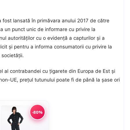
fost lansată în primăvara anului 2017 de către
 un punct unic de informare cu privire la
nul autorităţilor cu o evidenţă a capturilor şi a
licit şi pentru a informa consumatorii cu privire la
societăţii.
el al contrabandei cu ţigarete din Europa de Est şi
non-UE, preţul tutunului poate fi de până la şase ori
-80%