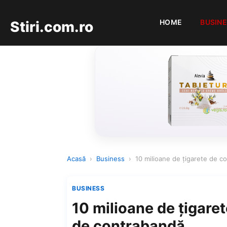
HOME
BUSIN
Stiri.com.ro
Acasă
›
Business
›
10 milioane de ţigarete de c
BUSINESS
10 milioane de ţigare
de contrabandă