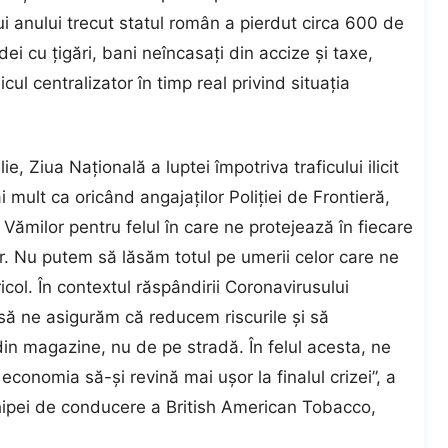
ui anului trecut statul român a pierdut circa 600 de
i cu ţigări, bani neîncasaţi din accize şi taxe,
ul centralizator în timp real privind situaţia
ie, Ziua Naţională a luptei împotriva traficului ilicit
mult ca oricând angajaţilor Poliţiei de Frontieră,
 Vămilor pentru felul în care ne protejează în fiecare
l lor. Nu putem să lăsăm totul pe umerii celor care ne
col. În contextul răspândirii Coronavirusului
 să ne asigurăm că reducem riscurile şi să
in magazine, nu de pe stradă. În felul acesta, ne
economia să-şi revină mai uşor la finalul crizei”, a
hipei de conducere a British American Tobacco,