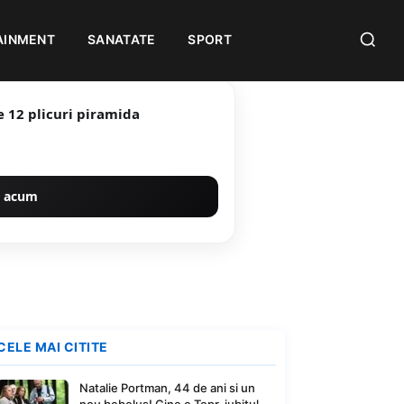
AINMENT
SANATATE
SPORT
 12 plicuri piramida
 acum
CELE MAI CITITE
Natalie Portman, 44 de ani si un