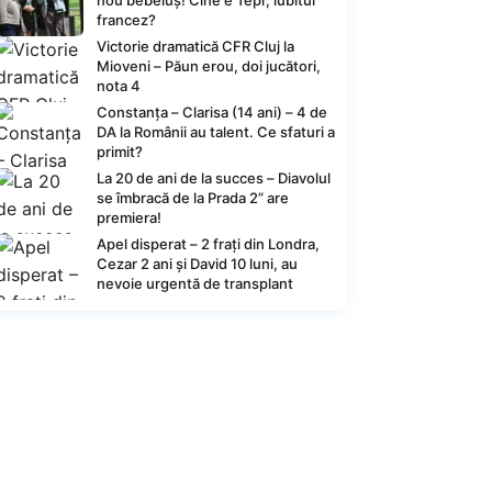
nou bebeluș! Cine e Tepr, iubitul
francez?
Victorie dramatică CFR Cluj la
Mioveni – Păun erou, doi jucători,
nota 4
Constanța – Clarisa (14 ani) – 4 de
DA la Românii au talent. Ce sfaturi a
primit?
La 20 de ani de la succes – Diavolul
se îmbracă de la Prada 2” are
premiera!
Apel disperat – 2 frați din Londra,
Cezar 2 ani și David 10 luni, au
nevoie urgentă de transplant