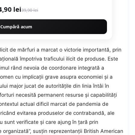
4,90 lei
39,90 lei
Cumpără acum
ilicit de mărfuri a marcat o victorie importantă, prin
aţională împotriva traficului ilicit de produse. Este
rimul rând nevoia de coordonare integrată a
nomen cu implicaţii grave asupra economiei şi a
ui major jucat de autorităţile din linia întâi în
orturi necesită permanent resurse şi capabilităţi
contextul actual dificil marcat de pandemia de
ricând evitarea produselor de contrabandă, ale
 sunt verificate şi care ajung în ţară prin
e organizată”, susţin reprezentanţii British American