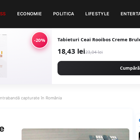
ESS
ECONOMIE
POLITICA
LIFESTYLE
ENTERT
Tabieturi Ceai Rooibos Creme Brule
-20%
18,43 lei
23,04 lei
Cumpără
ontrabandă capturate în România
te