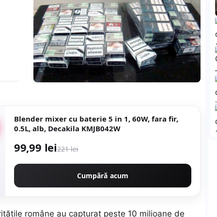
Blender mixer cu baterie 5 in 1, 60W, fara fir,
0.5L, alb, Decakila KMJB042W
99,99 lei
221 lei
Cumpără acum
orităţile române au capturat peste 10 milioane de