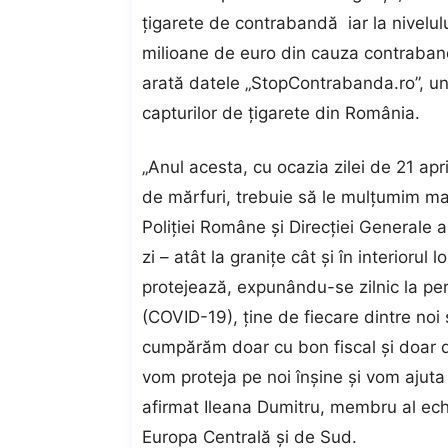
ţigarete de contrabandă iar la nivelul
milioane de euro din cauza contrabande
arată datele „StopContrabanda.ro”, unic
capturilor de ţigarete din România.
„Anul acesta, cu ocazia zilei de 21 april
de mărfuri, trebuie să le mulţumim mai 
Poliţiei Române şi Direcţiei Generale a
zi – atât la graniţe cât şi în interioru
protejează, expunându-se zilnic la peri
(COVID-19), ţine de fiecare dintre noi
cumpărăm doar cu bon fiscal şi doar d
vom proteja pe noi înşine şi vom ajuta 
afirmat Ileana Dumitru, membru al ec
Europa Centrală şi de Sud.