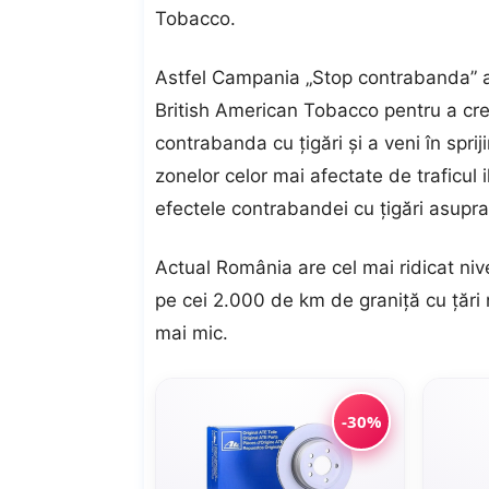
Tobacco.
Astfel Campania „Stop contrabanda” a 
British American Tobacco pentru a crea
contrabanda cu ţigări şi a veni în spriji
zonelor celor mai afectate de traficul i
efectele contrabandei cu ţigări asupra 
Actual România are cel mai ridicat niv
pe cei 2.000 de km de graniţă cu ţări 
mai mic.
-30%