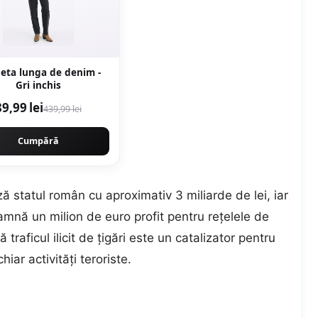
peta lunga de denim -
Gri inchis
89,99 lei
439,99 lei
Cumpără
iază statul român cu aproximativ 3 miliarde de lei, iar
eamnă un milion de euro profit pentru reţelele de
traficul ilicit de ţigări este un catalizator pentru
iar activităţi teroriste.