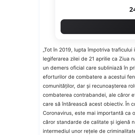
2
„Tot în 2019, lupta împotriva traficului 
legiferarea zilei de 21 aprilie ca Ziua n
un demers oficial care subliniază în p
eforturilor de combatere a acestui fe
comunităţilor, dar şi recunoaşterea rolul
combaterea contrabandei, ale căror ef
care să întărească acest obiectiv. În 
Coronavirus, este mai importantă ca o
căror standarde de calitate şi igienă nu
intermediul unor reţele de criminalitat