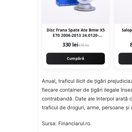
Disc Frana Spate Ate Bmw X5
Salo
E70 2006-2013 24.0120-
0206.1
330 lei
470 lei
Cumpără
Anual, traficul ilicit de ţigări prejudic
fiecare container de ţigări ilegale îns
contrabandă. Date ale Interpol arată că 
traficul de droguri, arme, persoane şi ch
Sursa:
Financiarul.ro
.