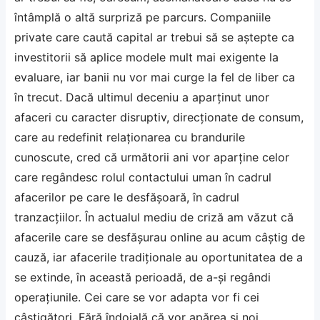
întâmplă o altă surpriză pe parcurs. Companiile
private care caută capital ar trebui să se aştepte ca
investitorii să aplice modele mult mai exigente la
evaluare, iar banii nu vor mai curge la fel de liber ca
în trecut. Dacă ultimul deceniu a aparţinut unor
afaceri cu caracter disruptiv, direcţionate de consum,
care au redefinit relaţionarea cu brandurile
cunoscute, cred că următorii ani vor aparţine celor
care regândesc rolul contactului uman în cadrul
afacerilor pe care le desfăşoară, în cadrul
tranzacţiilor. În actualul mediu de criză am văzut că
afacerile care se desfăşurau online au acum câştig de
cauză, iar afacerile tradiţionale au oportunitatea de a
se extinde, în această perioadă, de a-şi regândi
operaţiunile. Cei care se vor adapta vor fi cei
câştigători. Fără îndoială că vor apărea şi noi