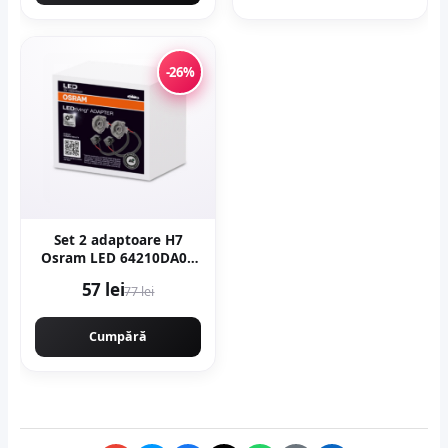
-26%
Set 2 adaptoare H7
Osram LED 64210DA09
pentru Ford, Renault
57 lei
77 lei
Cumpără