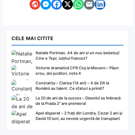
CELE MAI CITITE
Natalie Portman, 44 de ani si un nou bebeluș!
Cine e Tepr, iubitul francez?
Victorie dramatică CFR Cluj la Mioveni – Păun
erou, doi jucători, nota 4
Constanța – Clarisa (14 ani) – 4 de DA la
Românii au talent. Ce sfaturi a primit?
La 20 de ani de la succes – Diavolul se îmbracă
de la Prada 2” are premiera!
Apel disperat – 2 frați din Londra, Cezar 2 ani și
David 10 luni, au nevoie urgentă de transplant