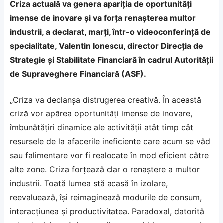
Criza actuală va genera apariţia de oportunităţi
imense de inovare şi va forţa renaşterea multor
industrii, a declarat, marţi, într-o videoconferinţă de
specialitate, Valentin Ionescu, director Direcţia de
Strategie şi Stabilitate Financiară în cadrul Autorităţii
de Supraveghere Financiară (ASF).
„Criza va declanşa distrugerea creativă. În această
criză vor apărea oportunităţi imense de inovare,
îmbunătăţiri dinamice ale activităţii atât timp cât
resursele de la afacerile ineficiente care acum se văd
sau falimentare vor fi realocate în mod eficient către
alte zone. Criza forţează clar o renaştere a multor
industrii. Toată lumea stă acasă în izolare,
reevaluează, îşi reimaginează modurile de consum,
interacţiunea şi productivitatea. Paradoxal, datorită