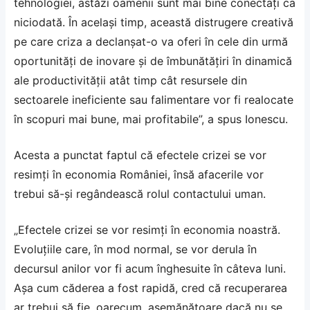
tehnologiei, astăzi oamenii sunt mai bine conectaţi ca
niciodată. În acelaşi timp, această distrugere creativă
pe care criza a declanşat-o va oferi în cele din urmă
oportunităţi de inovare şi de îmbunătăţiri în dinamică
ale productivităţii atât timp cât resursele din
sectoarele ineficiente sau falimentare vor fi realocate
în scopuri mai bune, mai profitabile”, a spus Ionescu.
Acesta a punctat faptul că efectele crizei se vor
resimţi în economia României, însă afacerile vor
trebui să-şi regândească rolul contactului uman.
„Efectele crizei se vor resimţi în economia noastră.
Evoluţiile care, în mod normal, se vor derula în
decursul anilor vor fi acum înghesuite în câteva luni.
Aşa cum căderea a fost rapidă, cred că recuperarea
ar trebui să fie, oarecum, asemănătoare dacă nu se