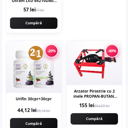
Osram LED 64210DA03
pentru Mercedes, Opel,
57 lei
77 lei
VW
Cumpără
-20%
-49%
Arzator Pirostrie cu 2
inele PROPAN-BUTAN,
Urifin 30cpr+30cpr
R02 Gaz, 350x350mm,
155 lei
304,03 lei
EurGas B4195
44,12 lei
55,14 lei
Cumpără
Cumpără