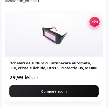
-49%
Ochelari de sudura cu intunecare automata,
LCD, cristale lichide, DIN15, Protectie UV, MX006
29,99 lei
59 lei
Cumpără acum