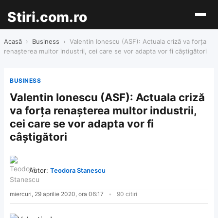
Stiri.com.ro
Acasă
›
Business
›
Valentin Ionescu (ASF): Actuala criză va forţa
renaşterea multor industrii, cei care se vor adapta vor fi câştigători
BUSINESS
Valentin Ionescu (ASF): Actuala criză
va forţa renaşterea multor industrii,
cei care se vor adapta vor fi
câştigători
Autor:
Teodora Stanescu
miercuri, 29 aprilie 2020, ora 06:17
90 citiri