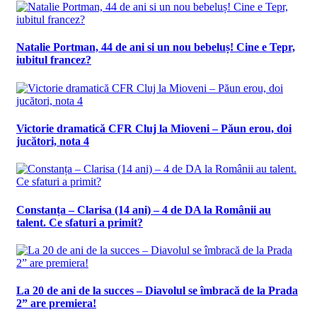
Natalie Portman, 44 de ani si un nou bebeluș! Cine e Tepr,
iubitul francez?
Victorie dramatică CFR Cluj la Mioveni – Păun erou, doi
jucători, nota 4
Constanța – Clarisa (14 ani) – 4 de DA la Românii au
talent. Ce sfaturi a primit?
La 20 de ani de la succes – Diavolul se îmbracă de la Prada
2” are premiera!