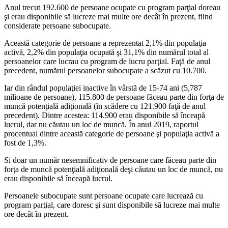
Anul trecut 192.600 de persoane ocupate cu program parţial doreau
şi erau disponibile să lucreze mai multe ore decât în prezent, fiind
considerate persoane subocupate.
Această categorie de persoane a reprezentat 2,1% din populaţia
activă, 2,2% din populaţia ocupată şi 31,1% din numărul total al
persoanelor care lucrau cu program de lucru parţial. Faţă de anul
precedent, numărul persoanelor subocupate a scăzut cu 10.700.
Iar din rândul populaţiei inactive în vârstă de 15-74 ani (5,787
milioane de persoane), 115.800 de persoane făceau parte din forţa de
muncă potenţială adiţională (în scădere cu 121.900 faţă de anul
precedent). Dintre acestea: 114.900 erau disponibile să înceapă
lucrul, dar nu căutau un loc de muncă. În anul 2019, raportul
procentual dintre această categorie de persoane şi populaţia activă a
fost de 1,3%.
Si doar un număr nesemnificativ de persoane care făceau parte din
forţa de muncă potenţială adiţională deşi căutau un loc de muncă, nu
erau disponibile să înceapă lucrul.
Persoanele subocupate sunt persoane ocupate care lucrează cu
program parţial, care doresc şi sunt disponibile să lucreze mai multe
ore decât în prezent.