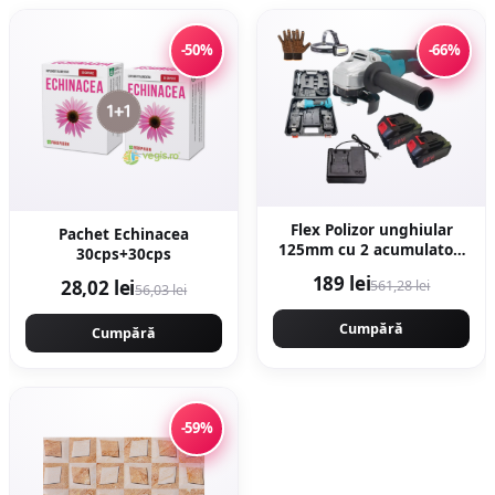
-50%
-66%
Flex Polizor unghiular
Pachet Echinacea
125mm cu 2 acumulatori
30cps+30cps
8AH x 48V, 10.000rpm,
189 lei
28,02 lei
561,28 lei
Protools Campion
56,03 lei
CMP1253
Cumpără
Cumpără
-59%