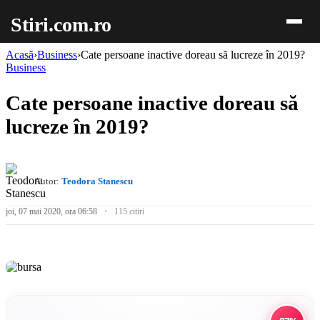
Stiri.com.ro
Acasă
›
Business
›
Cate persoane inactive doreau să lucreze în 2019?
Business
Cate persoane inactive doreau să
lucreze în 2019?
Autor:
Teodora Stanescu
joi, 07 mai 2020, ora 06:58
115 citiri