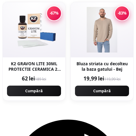
-67%
-83%
K2 GRAVON LITE 30ML
Bluza striata cu decolteu
PROTECTIE CERAMICA 24
la baza gatului - Bej
LUNI
62 lei
19,99 lei
189 lei
119,99 lei
Cumpără
Cumpără