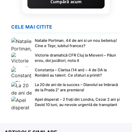
Cumpără acum
CELE MAI CITITE
Natalie Portman, 44 de ani si un nou bebeluș!
Cine e Tepr, iubitul francez?
Victorie dramatică CFR Cluj la Mioveni – Păun
erou, doi jucători, nota 4
Constanța – Clarisa (14 ani) – 4 de DA la
Românii au talent. Ce sfaturi a primit?
La 20 de ani de la succes – Diavolul se îmbracă
de la Prada 2” are premiera!
Apel disperat – 2 frați din Londra, Cezar 2 ani și
David 10 luni, au nevoie urgentă de transplant