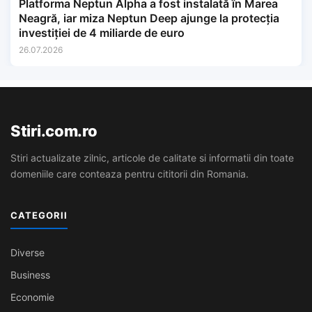
Platforma Neptun Alpha a fost instalată în Marea
Neagră, iar miza Neptun Deep ajunge la protecția
investiției de 4 miliarde de euro
26.07.2026
Stiri.com.ro
Stiri actualizate zilnic, articole de calitate si informatii din toate
domeniile care conteaza pentru cititorii din Romania.
CATEGORII
Diverse
Business
Economie