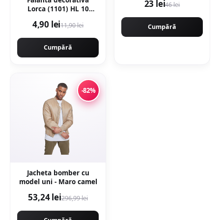
Faianta decorativa
23 lei
46 lei
Lorca (1101) HL 10
Beige 25 x 40
4,90 lei
11,90 lei
Cumpără
Cumpără
-82%
Jacheta bomber cu
model uni - Maro camel
53,24 lei
296,99 lei