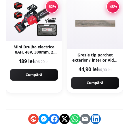
-62%
-48%
Mini Drujba electrica
8AH, 48V, 300mm, 2
Gresie tip parchet
acumulatori, brushless,
exterior / interior Alder
189 lei
496,20 lei
ungere automata,
Grey 20 x 120 cm mata
1800w, CAMPION
44,90 lei
86,90 lei
portelanata
CMP1756
Cumpără
Cumpără