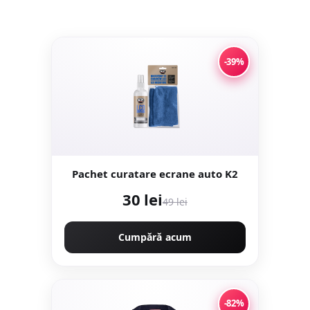
-39%
Pachet curatare ecrane auto K2
30 lei
49 lei
Cumpără acum
-82%