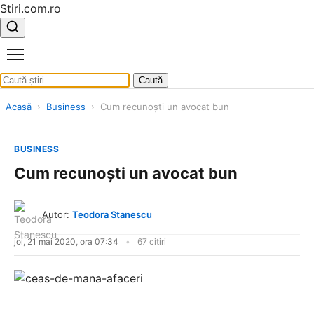
Stiri.com.ro
Caută
Acasă
›
Business
›
Cum recunoști un avocat bun
BUSINESS
Cum recunoști un avocat bun
Autor:
Teodora Stanescu
joi, 21 mai 2020, ora 07:34
67 citiri