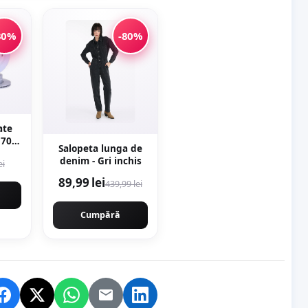
30%
-80%
ate
E70
Salopeta lunga de
120-
denim - Gri inchis
ei
89,99 lei
439,99 lei
Cumpără