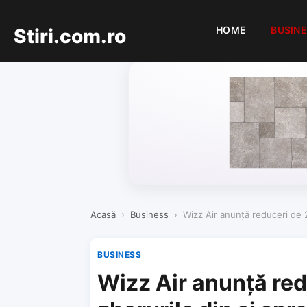
HOME
BUSIN
Stiri.com.ro
Acasă
›
Business
›
Wizz Air anunţă reduceri de 
BUSINESS
Wizz Air anunţă re