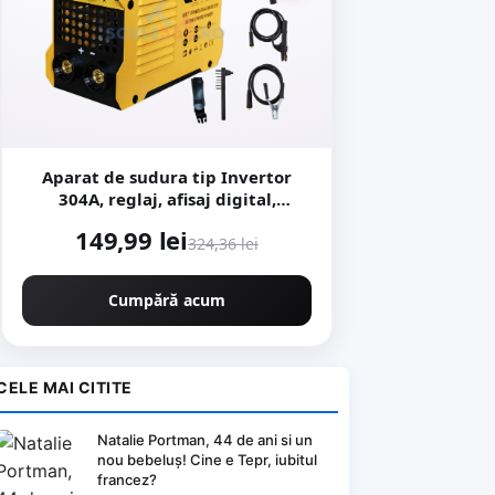
Aparat de sudura tip Invertor
304A, reglaj, afisaj digital,
ventilat, 1.6-4mm, Next
149,99 lei
Generation - URAL MASH
324,36 lei
PROFESSIONAL CMP1694
Cumpără acum
CELE MAI CITITE
Natalie Portman, 44 de ani si un
nou bebeluș! Cine e Tepr, iubitul
francez?