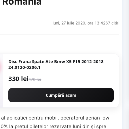
re România
luni, 27 iulie 2020, ora 13:42
67 citiri
Disc Frana Spate Ate Bmw X5 F15 2012-2018
24.0120-0206.1
330 lei
470 lei
Cumpără acum
 al aplicaţiei pentru mobil, operatorul aerian low-
% la preţul biletelor rezervate luni din şi spre