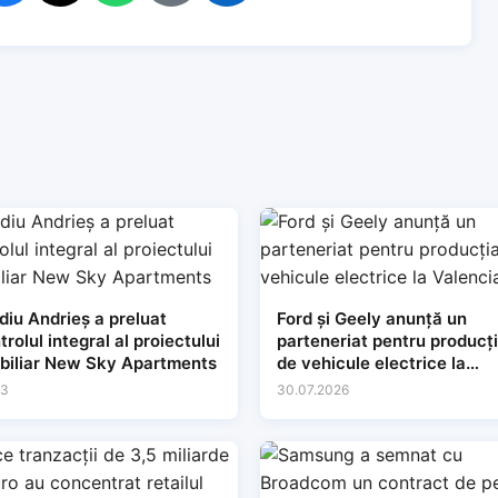
diu Andrieș a preluat
Ford și Geely anunță un
trolul integral al proiectului
parteneriat pentru producț
biliar New Sky Apartments
de vehicule electrice la
Valencia
03
30.07.2026