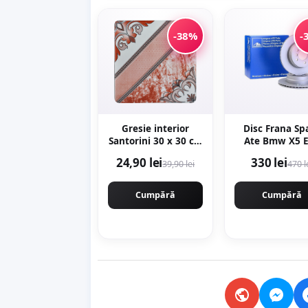
-38%
-
Gresie interior
Disc Frana Sp
Santorini 30 x 30 cm
Ate Bmw X5 
lucioasa
2006-2013 24.0
24,90 lei
330 lei
39,90 lei
470 l
0206.1
Cumpără
Cumpără