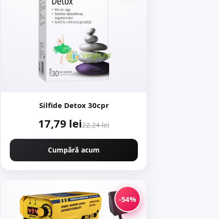
Silfide Detox 30cpr
17,79 lei
22,24 lei
Cumpără acum
-54%