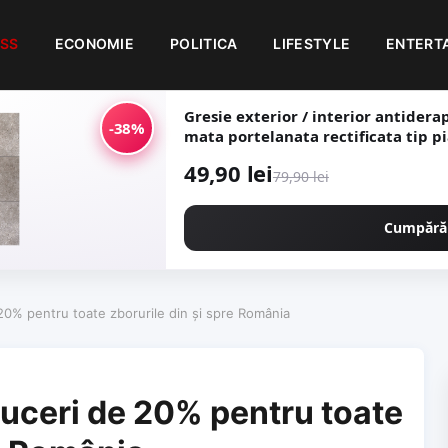
ESS
ECONOMIE
POLITICA
LIFESTYLE
ENTERT
Gresie exterior / interior antiderapanta 
-38%
mata portelana
49,90 lei
79,90 lei
Cumpără
20% pentru toate zborurile din şi spre România
duceri de 20% pentru toate