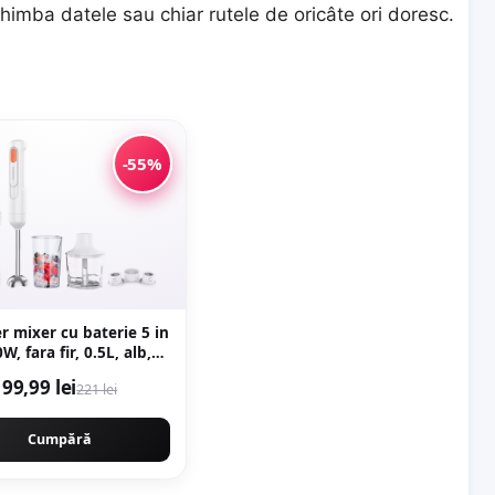
chimba datele sau chiar rutele de oricâte ori doresc.
-55%
r mixer cu baterie 5 in
0W, fara fir, 0.5L, alb,
ecakila KMJB042W
99,99 lei
221 lei
Cumpără