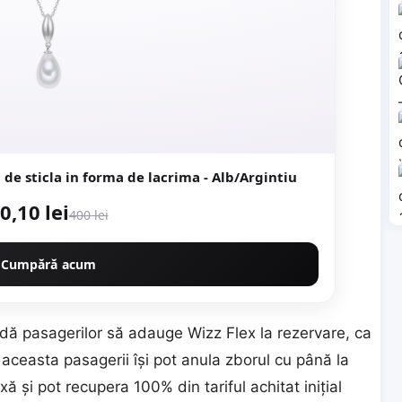
 de sticla in forma de lacrima - Alb/Argintiu
0,10 lei
400 lei
Cumpără acum
ă pasagerilor să adauge Wizz Flex la rezervare, ca
aceasta pasagerii îşi pot anula zborul cu până la
axă şi pot recupera 100% din tariful achitat iniţial