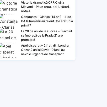
Victorie dramatică CFR Cluj la
Mioveni – Păun erou, doi jucători,
nota 4
Constanța – Clarisa (14 ani) – 4 de
DA la Românii au talent. Ce sfaturi a
primit?
La 20 de ani de la succes – Diavolul
se îmbracă de la Prada 2” are
premiera!
Apel disperat – 2 frați din Londra,
Cezar 2 ani și David 10 luni, au
nevoie urgentă de transplant