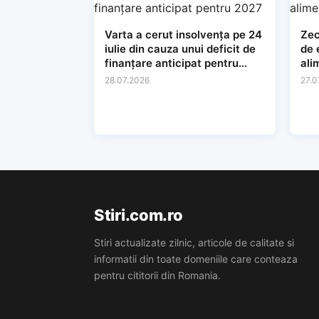
Varta a cerut insolvența pe 24
Zec
iulie din cauza unui deficit de
de 
finanțare anticipat pentru
ali
2027
28.07.2026
27.0
Stiri.com.ro
Stiri actualizate zilnic, articole de calitate si
informatii din toate domeniile care conteaza
pentru cititorii din Romania.