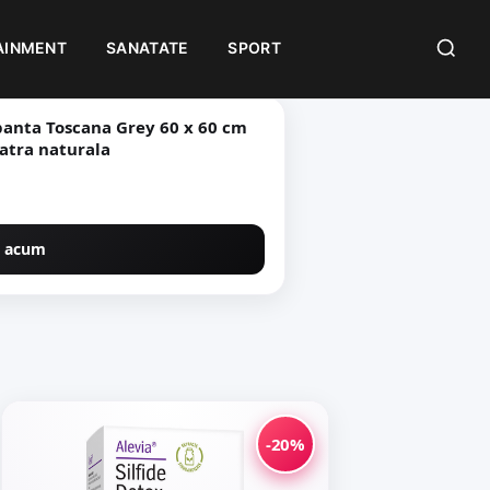
AINMENT
SANATATE
SPORT
Toscana Grey 60 x 60 cm
ta rectificata tip piatra naturala
 acum
-20%