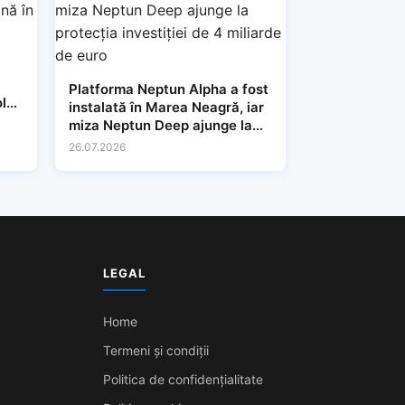
Platforma Neptun Alpha a fost
lari
instalată în Marea Neagră, iar
miza Neptun Deep ajunge la
protecția investiției de 4
26.07.2026
miliarde de euro
LEGAL
Home
Termeni și condiții
Politica de confidențialitate