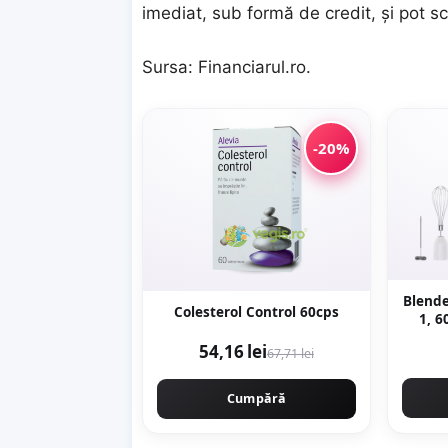
imediat, sub formă de credit, şi pot s
Sursa:
Financiarul.ro
.
-20%
Blende
Colesterol Control 60cps
1, 6
D
54,16 lei
67,71 lei
Cumpără