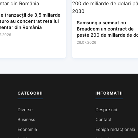
e tranzacții de 3,5 miliarde
euro au concentrat retailul
Samsung a semnat cu
mentar din România
Broadcom un contract de
peste 200 de miliarde de do
7.2026
până în 2030
26.07.2026
CATEGORII
INFORMAȚII
Diverse
Despre noi
Business
Contact
Economie
Echipa redacțională