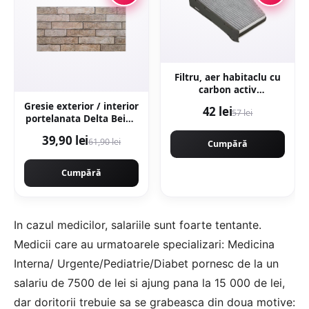
Filtru, aer habitaclu cu
carbon activ
B4W018CPR
Gresie exterior / interior
42 lei
57 lei
portelanata Delta Beige
30 x 60 cm mata
39,90 lei
61,90 lei
rectificata tip piatra
Cumpără
Cumpără
In cazul medicilor, salariile sunt foarte tentante.
Medicii care au urmatoarele specializari: Medicina
Interna/ Urgente/Pediatrie/Diabet pornesc de la un
salariu de 7500 de lei si ajung pana la 15 000 de lei,
dar doritorii trebuie sa se grabeasca din doua motive: