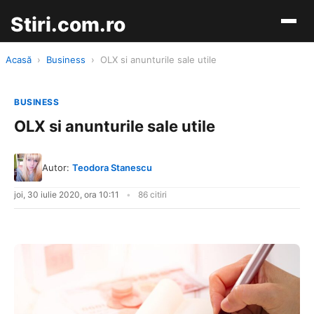
Stiri.com.ro
Acasă
›
Business
›
OLX si anunturile sale utile
BUSINESS
OLX si anunturile sale utile
Autor:
Teodora Stanescu
joi, 30 iulie 2020, ora 10:11
86 citiri