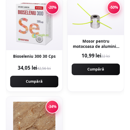
-20%
-50%
Mosor pentru
motocoasa de aluminiu
cu 4 fire NYLON, montaj
10,99 lei
Bioseleniu 300 30 Cps
22 lei
rapid. CMP1594
34,05 lei
42,56 lei
Cumpără
Cumpără
-34%