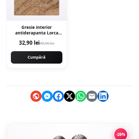
Gresie interior
antiderapanta Lorca
Dark Brown 30 x 30 cm
32,90 lei
49,90 lei
mata tip marmura
Cumpără
-26%