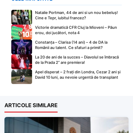
Natalie Portman, 44 de ani si un nou bebeluș!
Cine e Tepr, iubitul francez?
Victorie dramatică CFR Cluj la Mioveni – Păun
erou, doi jucători, nota 4
Constanța – Clarisa (14 ani) – 4 de DA la
Românii au talent. Ce sfaturi a primit?
La 20 de ani de la succes – Diavolul se îmbracă
de la Prada 2” are premiera!
Apel disperat – 2 frați din Londra, Cezar 2 ani și
David 10 luni, au nevoie urgentă de transplant
ARTICOLE SIMILARE