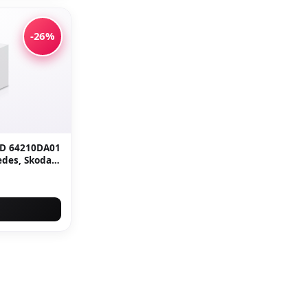
-26%
ED 64210DA01
des, Skoda,