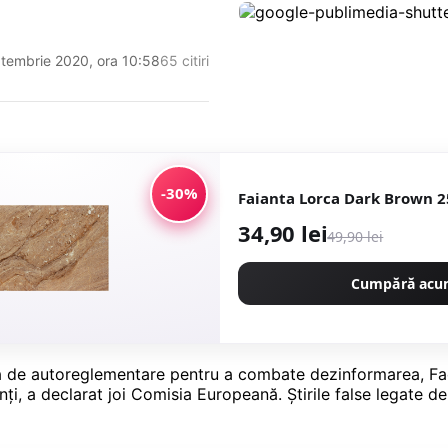
eptembrie 2020, ora 10:58
65 citiri
-30%
34,90 lei
49,90 lei
Cumpără ac
 de autoreglementare pentru a combate dezinformarea, Facebo
nți, a declarat joi Comisia Europeană. Știrile false legate d