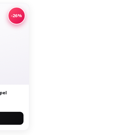
-26%
pel