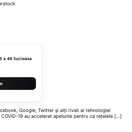
Faianta Lorca Dark Brown 25 x 40 lucioasa
um
ok, Google, Twitter și alți rivali ai tehnologiei
e COVID-19 au accelerat apelurile pentru ca rețelele […]