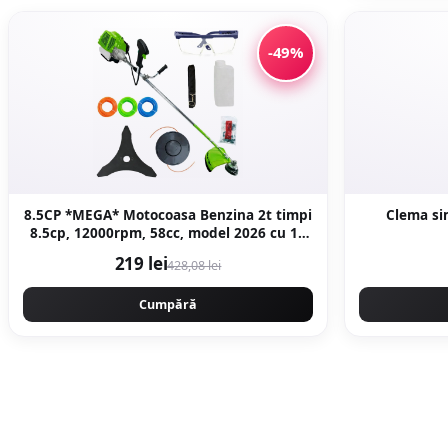
-49%
8.5CP *MEGA* Motocoasa Benzina 2t timpi
8.5cp, 12000rpm, 58cc, model 2026 cu 10
accesorii, easy-start, Fresco Power by
219 lei
428,08 lei
ItalianTech CMP1545
Cumpără