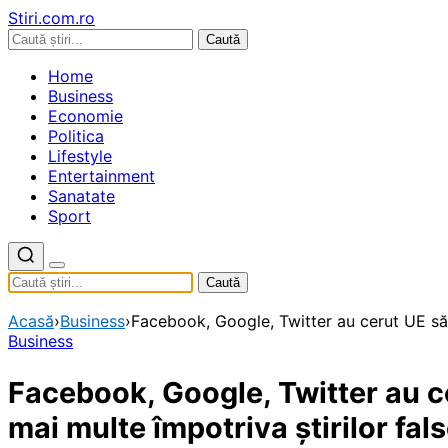
Stiri.com.ro
Caută
Home
Business
Economie
Politica
Lifestyle
Entertainment
Sanatate
Sport
Caută
Acasă
›
Business
›
Facebook, Google, Twitter au cerut UE să 
Business
Facebook, Google, Twitter au c
mai multe împotriva știrilor fal