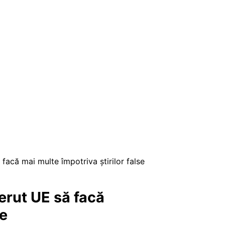
facă mai multe împotriva știrilor false
erut UE să facă
se