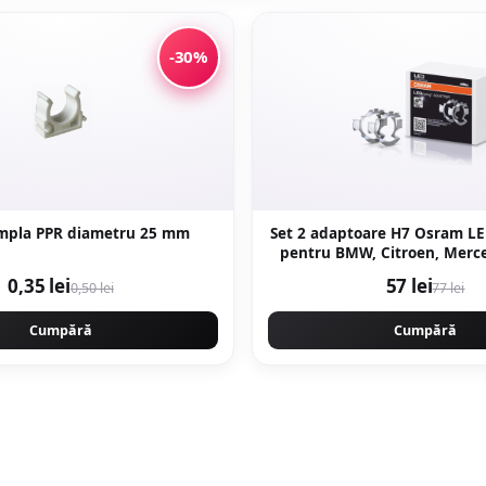
-30%
Clema simpla PPR diametru 25 mm
Set 2 adaptoare H7 Osram L
pentru BMW, Citroen, Merce
VW
0,35 lei
57 lei
0,50 lei
77 lei
Cumpără
Cumpără