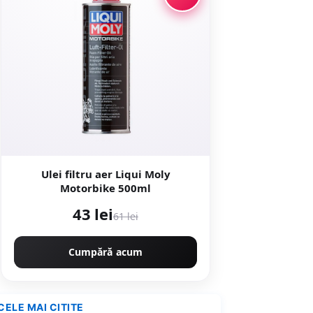
Ulei filtru aer Liqui Moly
Motorbike 500ml
43 lei
61 lei
Cumpără acum
CELE MAI CITITE