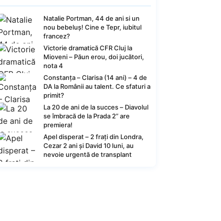
Natalie Portman, 44 de ani si un
nou bebeluș! Cine e Tepr, iubitul
francez?
Victorie dramatică CFR Cluj la
Mioveni – Păun erou, doi jucători,
nota 4
Constanța – Clarisa (14 ani) – 4 de
DA la Românii au talent. Ce sfaturi a
primit?
La 20 de ani de la succes – Diavolul
se îmbracă de la Prada 2” are
premiera!
Apel disperat – 2 frați din Londra,
Cezar 2 ani și David 10 luni, au
nevoie urgentă de transplant