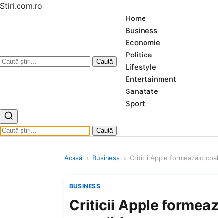
Stiri.com.ro
Home
Business
Economie
Politica
Caută
Lifestyle
Entertainment
Sanatate
Sport
Caută
Acasă
›
Business
›
Criticii Apple formează o coa
BUSINESS
Criticii Apple formea