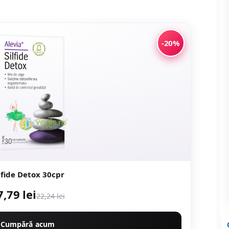
-20%
lfide Detox 30cpr
7,79 lei
22,24 lei
Cumpără acum