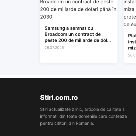
Samsung a semnat cu
Broadcom un contract de
Pla
peste 200 de miliarde de dolari
ins
până în 2030
miz
26.07.2026
pro
26.0
mil
Stiri.com.ro
Stiri actualizate zilnic, articole de calitate si
informatii din toate domeniile care conteaza
pentru cititorii din Romania.