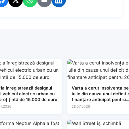
ia înregistrează designul
Varta a cerut insolvența pe
i vehicul electric urban cu
iulie din cauza unui deficit 
preț țintă de 15.000 de euro
finanțare anticipat pentru
2027
7.2026
28.07.2026