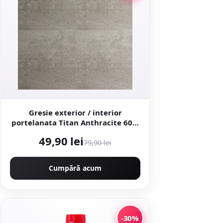
Gresie exterior / interior
portelanata Titan Anthracite 60 x
60 cm mata rectificata aspect
49,90 lei
ciment
79,90 lei
Cumpără acum
-30%