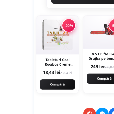
-20%
-
8.5 CP *MEG
Drujba pe ben
Tabieturi Ceai
8.5cp, 58cm
Rooibos Creme
249 lei
536,87 
12000rpm, 40
Brule 12 plicuri
18,43 lei
MOTOYAMA JA
23,04 lei
piramida
9800 CMP98
Cumpără
Cumpără