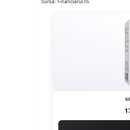
Sursa:
Financiarul.ro
.
Si
1