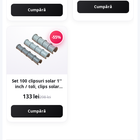
Cumpără
Cumpără
-55%
Set 100 clipsuri solar 1''
inch / toli, clips solar
profesional
133 lei
298 lei
Cumpără