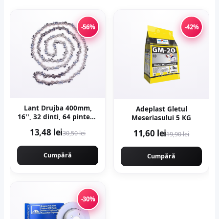
-56%
-42%
Lant Drujba 400mm,
Adeplast Gletul
16'', 32 dinti, 64 pinteni,
Meseriasului 5 KG
pas 0.325
13,48 lei
11,60 lei
30,50 lei
19,90 lei
motofierastrau,
Campion PROFESSIONAL
CMP1477
Cumpără
Cumpără
-30%