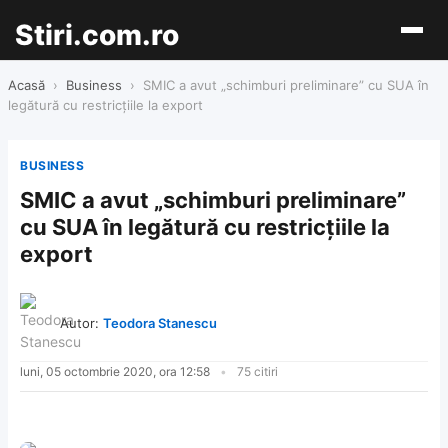
Stiri.com.ro
Acasă
›
Business
›
SMIC a avut „schimburi preliminare” cu SUA în
legătură cu restricțiile la export
BUSINESS
SMIC a avut „schimburi preliminare”
cu SUA în legătură cu restricțiile la
export
Autor:
Teodora Stanescu
luni, 05 octombrie 2020, ora 12:58
75 citiri