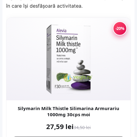
în care își desfășoară activitatea.
-20%
Silymarin Milk Thistle Silimarina Armurariu
1000mg 30cps moi
27,59 lei
34,50 lei