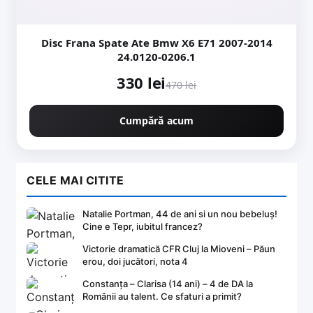
Disc Frana Spate Ate Bmw X6 E71 2007-2014
24.0120-0206.1
330 lei
470 lei
Cumpără acum
CELE MAI CITITE
Natalie Portman, 44 de ani si un nou bebeluș!
Cine e Tepr, iubitul francez?
Victorie dramatică CFR Cluj la Mioveni – Păun
erou, doi jucători, nota 4
Constanța – Clarisa (14 ani) – 4 de DA la
Românii au talent. Ce sfaturi a primit?