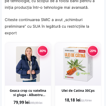
pe tehnologie, cu scopul de a folosi banii pentru a
iniția producția într-o tehnologie mai avansată.
Citeste continuarea
SMIC a avut „schimburi
preliminare” cu SUA în legătură cu restricțiile la
export
-80%
-20%
Geaca crop cu vatelina
Ulei de Catina 30Cps
si gluga - Albastru
inchis
18,18 lei
22,73 lei
79,99 lei
399,99 lei