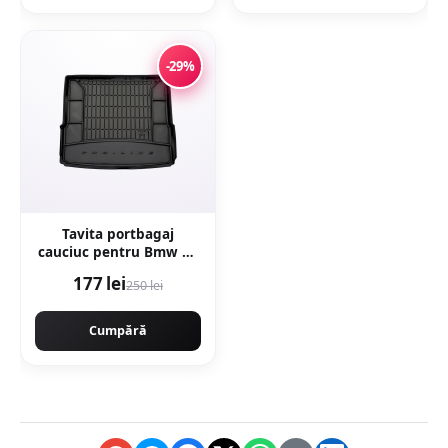
-29%
Tavita portbagaj
cauciuc pentru Bmw X1
(F48) Suv 11.14-
177 lei
250 lei
Cumpără