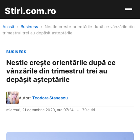
Stiri.com.ro
Acasă
›
Business
›
Nestle crește orientările după ce vânzările din
trimestrul trei au depășit așteptările
BUSINESS
Nestle crește orientările după ce
vânzările din trimestrul trei au
depășit așteptările
Autor:
Teodora Stanescu
miercuri, 21 octombrie 2020, ora 07:24
79 citiri