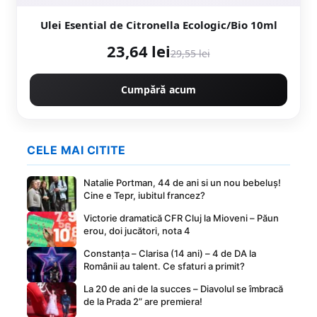
Ulei Esential de Citronella Ecologic/Bio 10ml
23,64 lei
29,55 lei
Cumpără acum
CELE MAI CITITE
Natalie Portman, 44 de ani si un nou bebeluș!
Cine e Tepr, iubitul francez?
Victorie dramatică CFR Cluj la Mioveni – Păun
erou, doi jucători, nota 4
Constanța – Clarisa (14 ani) – 4 de DA la
Românii au talent. Ce sfaturi a primit?
La 20 de ani de la succes – Diavolul se îmbracă
de la Prada 2” are premiera!