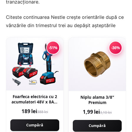
tranzacționare.
Citeste continuarea
Nestle crește orientările după ce
vânzările din trimestrul trei au depășit așteptările
-51%
-36%
Foarfeca electrica cu 2
Niplu alama 3/8"
acumulatori 48V x 8AH,
Premium
pentru gradina,
189 lei
1,99 lei
388 lei
diametru taiere 27mm,
3,10 lei
Valiza, profesional e-
XPERT ORIGINAL
Cumpără
Cumpără
Protools CMP1612