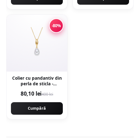
-80%
Colier cu pandantiv din
perla de sticla -
Alb/Auriu
80,10 lei
400 lei
Cumpără