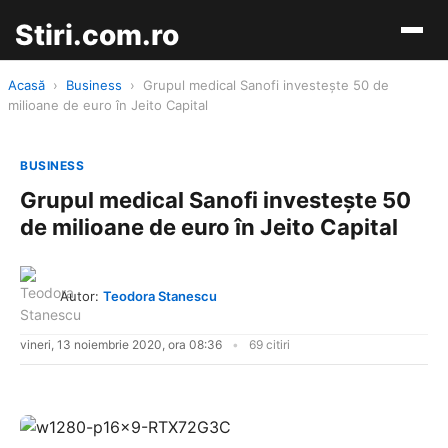
Stiri.com.ro
Acasă
›
Business
›
Grupul medical Sanofi investește 50 de
milioane de euro în Jeito Capital
BUSINESS
Grupul medical Sanofi investește 50
de milioane de euro în Jeito Capital
Autor:
Teodora Stanescu
vineri, 13 noiembrie 2020, ora 08:36
69 citiri