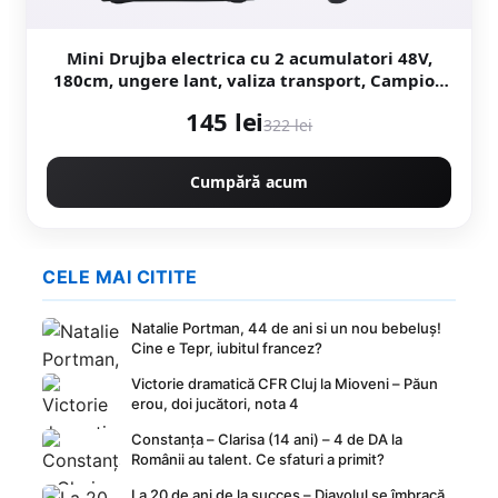
Mini Drujba electrica cu 2 acumulatori 48V,
180cm, ungere lant, valiza transport, Campion
CMP1798
145 lei
322 lei
Cumpără acum
CELE MAI CITITE
Natalie Portman, 44 de ani si un nou bebeluș!
Cine e Tepr, iubitul francez?
Victorie dramatică CFR Cluj la Mioveni – Păun
erou, doi jucători, nota 4
Constanța – Clarisa (14 ani) – 4 de DA la
Românii au talent. Ce sfaturi a primit?
La 20 de ani de la succes – Diavolul se îmbracă