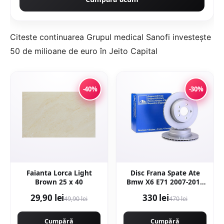
Citeste continuarea
Grupul medical Sanofi investește
50 de milioane de euro în Jeito Capital
-40%
-30%
Faianta Lorca Light
Disc Frana Spate Ate
Brown 25 x 40
Bmw X6 E71 2007-2014
24.0120-0206.1
29,90 lei
330 lei
49,90 lei
470 lei
Cumpără
Cumpără