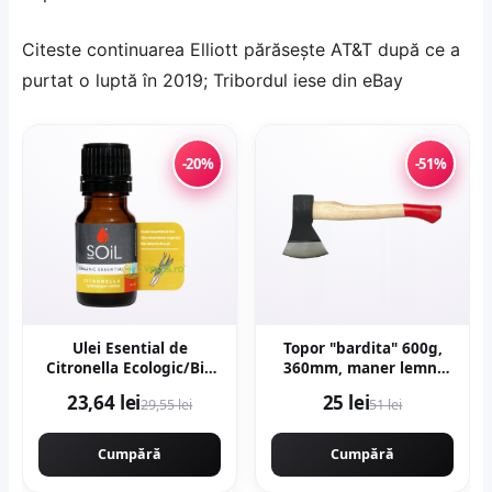
Citeste continuarea
Elliott părăsește AT&T după ce a
purtat o luptă în 2019; Tribordul iese din eBay
-20%
-51%
Ulei Esential de
Topor "bardita" 600g,
Citronella Ecologic/Bio
360mm, maner lemn,
10ml
forjat profesional, Craft-
23,64 lei
25 lei
29,55 lei
51 lei
Tec MX435
Cumpără
Cumpără