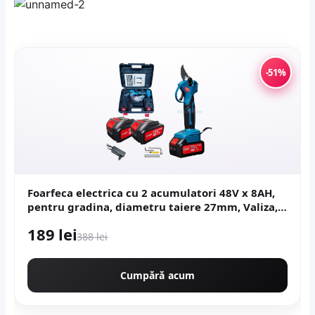
-51%
Foarfeca electrica cu 2 acumulatori 48V x 8AH,
pentru gradina, diametru taiere 27mm, Valiza,
profesional e-XPERT ORIGINAL Protools CMP1612
189 lei
388 lei
Cumpără acum