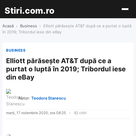
Stiri.com.ro
Acasă
›
Business
›
Elliott părăsește AT&T după ce a purtat o luptă
în 2019; Tribordul iese din eBay
BUSINESS
Elliott părăsește AT&T după ce a
purtat o luptă în 2019; Tribordul iese
din eBay
Autor:
Teodora Stanescu
marți, 17 noiembrie 2020, ora 08:25
82 citiri