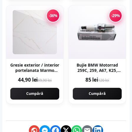
-36%
-29%
Gresie exterior / interior
Bujie BMW Motorrad
portelanata Marmo
259C, 259, A67, K25,
Gold 59 5 x 119 5 cm
K26, K27, K28, K29, K30,
44,90 lei
85 lei
69,90 lei
120 lei
lucioasa rectificata tip
R21, R22, R28
marmura
Cumpără
Cumpără