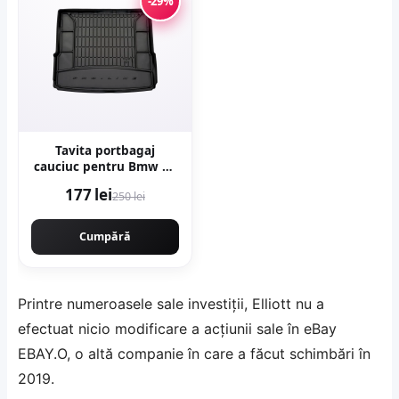
-29%
Tavita portbagaj
cauciuc pentru Bmw X1
(F48) Suv 11.14-
177 lei
250 lei
Cumpără
Printre numeroasele sale investiții, Elliott nu a
efectuat nicio modificare a acțiunii sale în eBay
EBAY.O, o altă companie în care a făcut schimbări în
2019.