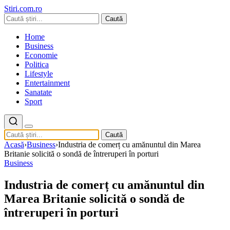
Stiri.com.ro
Caută
Home
Business
Economie
Politica
Lifestyle
Entertainment
Sanatate
Sport
Caută
Acasă
›
Business
›
Industria de comerț cu amănuntul din Marea
Britanie solicită o sondă de întreruperi în porturi
Business
Industria de comerț cu amănuntul din
Marea Britanie solicită o sondă de
întreruperi în porturi