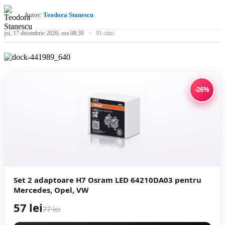
Autor:
Teodora Stanescu
joi, 17 decembrie 2020, ora 08:39
91 citiri
-26%
Set 2 adaptoare H7 Osram LED 64210DA03 pentru
Mercedes, Opel, VW
57 lei
77 lei