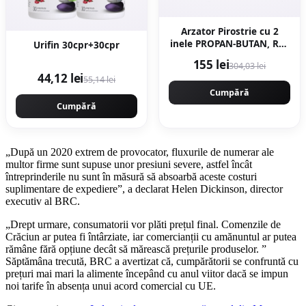
Arzator Pirostrie cu 2
inele PROPAN-BUTAN, R02
Urifin 30cpr+30cpr
Gaz, 350x350mm, EurGas
155 lei
304,03 lei
B4195
44,12 lei
55,14 lei
Cumpără
Cumpără
„După un 2020 extrem de provocator, fluxurile de numerar ale
multor firme sunt supuse unor presiuni severe, astfel încât
întreprinderile nu sunt în măsură să absoarbă aceste costuri
suplimentare de expediere”, a declarat Helen Dickinson, director
executiv al BRC.
„Drept urmare, consumatorii vor plăti prețul final. Comenzile de
Crăciun ar putea fi întârziate, iar comercianții cu amănuntul ar putea
rămâne fără opțiune decât să mărească prețurile produselor. ”
Săptămâna trecută, BRC a avertizat că, cumpărătorii se confruntă cu
prețuri mai mari la alimente începând cu anul viitor dacă se impun
noi tarife în absența unui acord comercial cu UE.