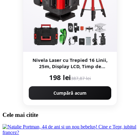
Nivela Laser cu Trepied 16 Linii,
25m, Display LCD, Timp de
Nivelare ≤ 5s, ±0.2 mm/1m,
198 lei
387,87 lei
Profesional, CAMPION
PROFESIONAL CMP1727
Cumpără acum
Cele mai citite