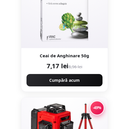
Ceai de Anghinare 50g
7,17 lei
8,96 lei
Cumpără acum
-49%