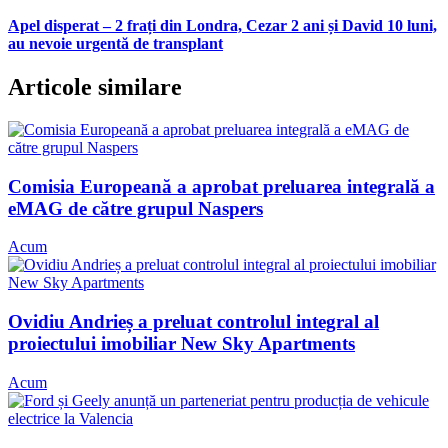
Apel disperat – 2 frați din Londra, Cezar 2 ani și David 10 luni,
au nevoie urgentă de transplant
Articole similare
Comisia Europeană a aprobat preluarea integrală a
eMAG de către grupul Naspers
Acum
Ovidiu Andrieș a preluat controlul integral al
proiectului imobiliar New Sky Apartments
Acum