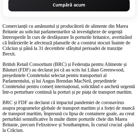
Cumpără acum
Comercianții cu amănuntul și producătorii de alimente din Marea
Britanie au solicitat parlamentarilor să investigheze de urgență
întreruperile în curs de desfășurare în porturile britanice, avertizând
că întârzierile le afectează planurile de a construi stocuri înainte de
Crăciun și până la 31 decembrie sfârșitul perioadei de tranziție
Brexit.
British Retail Consortium (BRC) și Federația pentru Alimente și
Băuturi (FDF) au declarat joi că au scris lui Lilian Greenwood,
președintele Comitetului selectat pentru transporturi al
Parlamentului, și lui Angus Brendan MacNeil, președintele
Comitetului pentru comerț internațional, solicitând o anchetă urgentă
într-o perturbare continuă la porturi și pe piața de transport maritim.
BRC și FDF au declarat că impactul pandemiei de coronavirus
asupra programelor globale de transport maritim și a forței de muncă
de transport maritim, împreună cu lipsa de containere goale, au creat
perturbări semnificative în multe dintre porturile cheie din Marea
Britanie, precum Felixstowe și Southampton, în cursul crucial -până
la Crăciun.