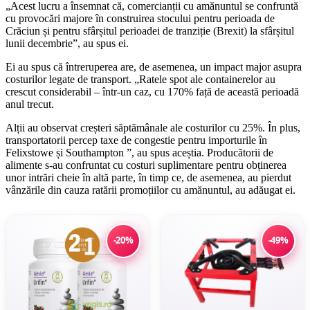
„Acest lucru a însemnat că, comercianții cu amănuntul se confruntă
cu provocări majore în construirea stocului pentru perioada de
Crăciun și pentru sfârșitul perioadei de tranziție (Brexit) la sfârșitul
lunii decembrie”, au spus ei.
Ei au spus că întreruperea are, de asemenea, un impact major asupra
costurilor legate de transport. „Ratele spot ale containerelor au
crescut considerabil – într-un caz, cu 170% față de această perioadă
anul trecut.
Alții au observat creșteri săptămânale ale costurilor cu 25%. În plus,
transportatorii percep taxe de congestie pentru importurile în
Felixstowe și Southampton ”, au spus aceștia. Producătorii de
alimente s-au confruntat cu costuri suplimentare pentru obținerea
unor intrări cheie în altă parte, în timp ce, de asemenea, au pierdut
vânzările din cauza ratării promoțiilor cu amănuntul, au adăugat ei.
-20%
-49%