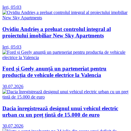
Ieri, 05:03
Ovidiu Andrieș a preluat controlul integral al
proiectului imobiliar New Sky Apartments
Ieri, 05:03
Ford și Geely anunță un parteneriat pentru
producția de vehicule electrice la Valencia
30.07.2026
Dacia înregistrează designul unui vehicul electric
urban cu un preț țintă de 15.000 de euro
30.07.2026