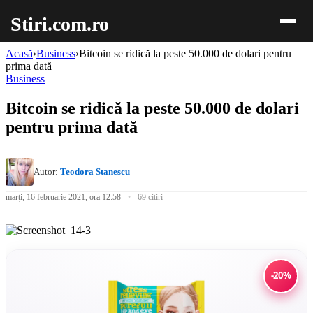
Stiri.com.ro
Acasă
›
Business
›
Bitcoin se ridică la peste 50.000 de dolari pentru
prima dată
Business
Bitcoin se ridică la peste 50.000 de dolari
pentru prima dată
Autor:
Teodora Stanescu
marți, 16 februarie 2021, ora 12:58
69 citiri
-20%