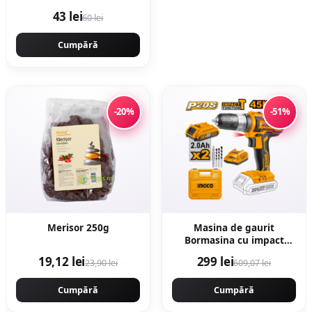
43 lei
60 lei
Cumpără
-20%
-51%
Merisor 250g
Masina de gaurit
Bormasina cu impact
45Nm 20V cu 2
19,12 lei
299 lei
23,90 lei
609,07 lei
Acumulatori mandrina
metal Ingco CIDLI2002
Cumpără
Cumpără