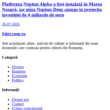
Platforma Neptun Alpha a fost instalată în Marea
Neagră, iar miza Neptun Deep ajunge la protecția
investiției de 4 miliarde de euro
26.07.2026
Stiri.com.ro
Stiri actualizate zilnic, articole de calitate si informatii din toate
domeniile care conteaza pentru cititorii din Romania.
Categorii
Diverse
Business
Economie
Politica
Informații
Despre noi
Contact
Echipa redacțională