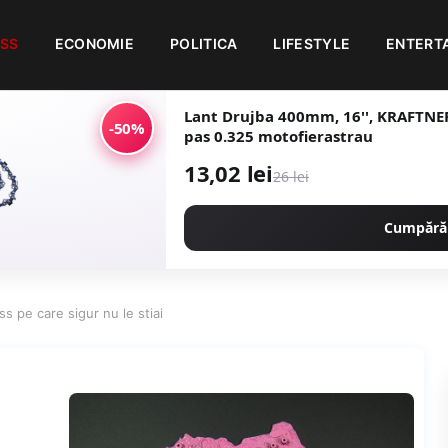
ESS
ECONOMIE
POLITICA
LIFESTYLE
ENTERT
Lant Drujba 400mm, 16'', KRAFTNER 
-50%
pas 0.325 motofierastrau
13,02 lei
26 lei
Cumpără
s pe care sigur nu le stiai