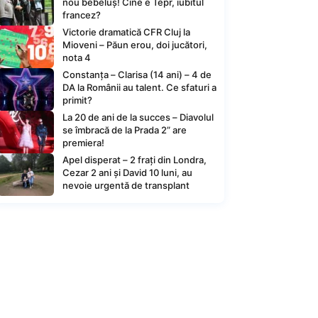
nou bebeluș! Cine e Tepr, iubitul
francez?
Victorie dramatică CFR Cluj la
Mioveni – Păun erou, doi jucători,
nota 4
Constanța – Clarisa (14 ani) – 4 de
DA la Românii au talent. Ce sfaturi a
primit?
La 20 de ani de la succes – Diavolul
se îmbracă de la Prada 2” are
premiera!
Apel disperat – 2 frați din Londra,
Cezar 2 ani și David 10 luni, au
nevoie urgentă de transplant