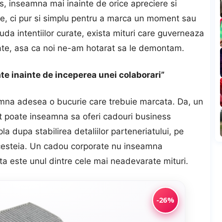
s, inseamna mai inainte de orice apreciere si
e, ci pur si simplu pentru a marca un moment sau
ciuda intentiilor curate, exista mituri care guverneaza
ate
, asa ca noi ne-am hotarat sa le demontam.
ate inainte de inceperea unei colaborari”
mna adesea o bucurie care trebuie marcata. Da, un
at poate inseamna sa oferi cadouri business
la dupa stabilirea detaliilor parteneriatului, pe
 acesteia. Un cadou corporate nu inseamna
ta este unul dintre cele mai neadevarate mituri.
-26%