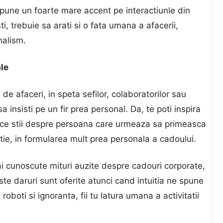
e pune un foarte mare accent pe interactiunle din
i, trebuie sa arati si o fata umana a afacerii,
nalism.
ale
de afaceri, in speta sefilor, colaboratorilor sau
 insisti pe un fir prea personal. Da, te poti inspira
a ce stii despre persoana care urmeaza sa primeasca
etie, in formularea mult prea personala a cadoului.
i cunoscute mituri auzite despre cadouri corporate,
ceste daruri sunt oferite atunci cand intuitia ne spune
oboti si ignoranta, fii tu latura umana a activitatii