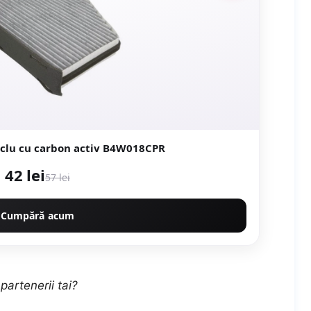
taclu cu carbon activ B4W018CPR
42 lei
57 lei
Cumpără acum
partenerii tai?