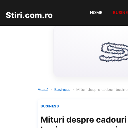
HOME
BUSIN
Stiri.com.ro
Acasă
›
Business
›
Mituri despre cadouri busines
BUSINESS
Mituri despre cadouri