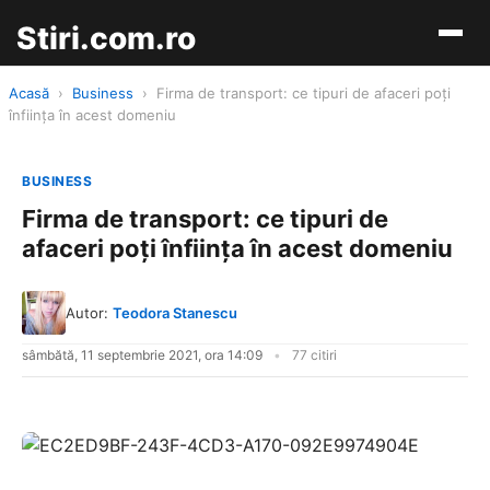
Stiri.com.ro
Acasă
›
Business
›
Firma de transport: ce tipuri de afaceri poți
înființa în acest domeniu
BUSINESS
Firma de transport: ce tipuri de
afaceri poți înființa în acest domeniu
Autor:
Teodora Stanescu
sâmbătă, 11 septembrie 2021, ora 14:09
77 citiri