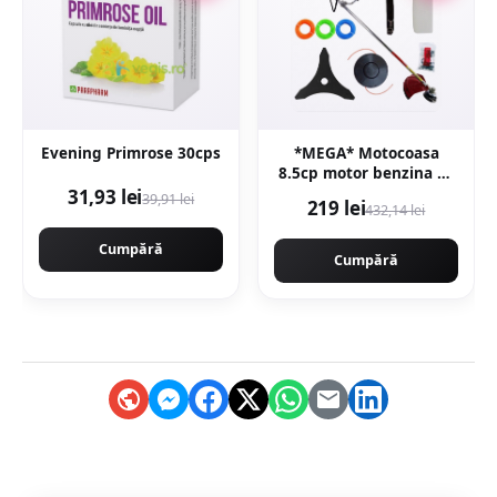
Evening Primrose 30cps
*MEGA* Motocoasa
8.5cp motor benzina 2T
timpi, 58cc, 12.000rpm,
31,93 lei
39,91 lei
219 lei
432,14 lei
7 stele, 10 accesorii
incluse, Easy Start,
Cumpără
CAMPION PREFESIONAL
Cumpără
CMP1546