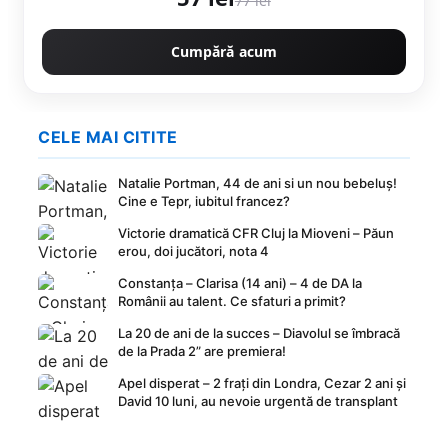
77 lei
Cumpără acum
CELE MAI CITITE
Natalie Portman, 44 de ani si un nou bebeluș!
Cine e Tepr, iubitul francez?
Victorie dramatică CFR Cluj la Mioveni – Păun
erou, doi jucători, nota 4
Constanța – Clarisa (14 ani) – 4 de DA la
Românii au talent. Ce sfaturi a primit?
La 20 de ani de la succes – Diavolul se îmbracă
de la Prada 2” are premiera!
Apel disperat – 2 frați din Londra, Cezar 2 ani și
David 10 luni, au nevoie urgentă de transplant