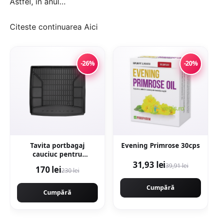
Astfel, în anul…
Citeste continuarea
Aici
-26%
-20%
Tavita portbagaj
Evening Primrose 30cps
cauciuc pentru
Mercedes Gle (V167)
31,93 lei
39,91 lei
170 lei
230 lei
Suv 10.18-
Cumpără
Cumpără