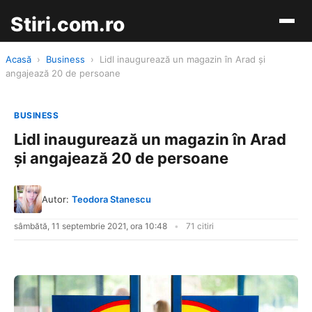
Stiri.com.ro
Acasă
›
Business
›
Lidl inaugurează un magazin în Arad și
angajează 20 de persoane
BUSINESS
Lidl inaugurează un magazin în Arad
și angajează 20 de persoane
Autor:
Teodora Stanescu
sâmbătă, 11 septembrie 2021, ora 10:48
71 citiri