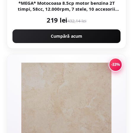
*MEGA* Motocoasa 8.5cp motor benzina 2T
timpi, 58cc, 12.000rpm, 7 stele, 10 accesorii
incluse, Easy Start, CAMPION PREFESIONAL
219 lei
CMP1546
432,14 lei
Cumpără acum
-33%