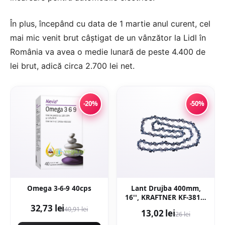
În plus, începând cu data de 1 martie anul curent, cel
mai mic venit brut câștigat de un vânzător la Lidl în
România va avea o medie lunară de peste 4.400 de
lei brut, adică circa 2.700 lei net.
-20%
-50%
Omega 3-6-9 40cps
Lant Drujba 400mm,
16'', KRAFTNER KF-3817,
32 dinti, 64 pinteni, pas
32,73 lei
40,91 lei
13,02 lei
26 lei
0.325 motofierastrau