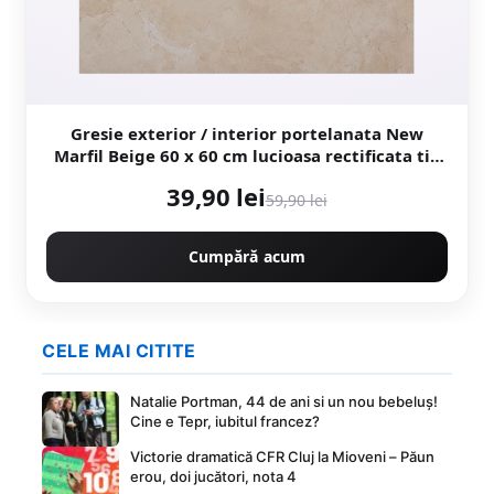
Gresie exterior / interior portelanata New
Marfil Beige 60 x 60 cm lucioasa rectificata tip
piatra naturala
39,90 lei
59,90 lei
Cumpără acum
CELE MAI CITITE
Natalie Portman, 44 de ani si un nou bebeluș!
Cine e Tepr, iubitul francez?
Victorie dramatică CFR Cluj la Mioveni – Păun
erou, doi jucători, nota 4