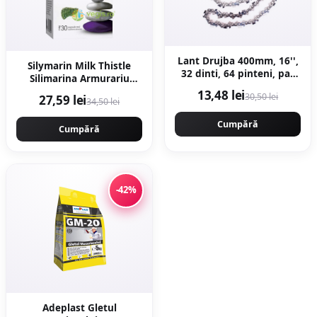
Lant Drujba 400mm, 16'',
Silymarin Milk Thistle
32 dinti, 64 pinteni, pas
Silimarina Armurariu
0.325 motofierastrau,
1000mg 30cps moi
13,48 lei
30,50 lei
27,59 lei
Campion PROFESSIONAL
34,50 lei
CMP1477
Cumpără
Cumpără
-42%
Adeplast Gletul