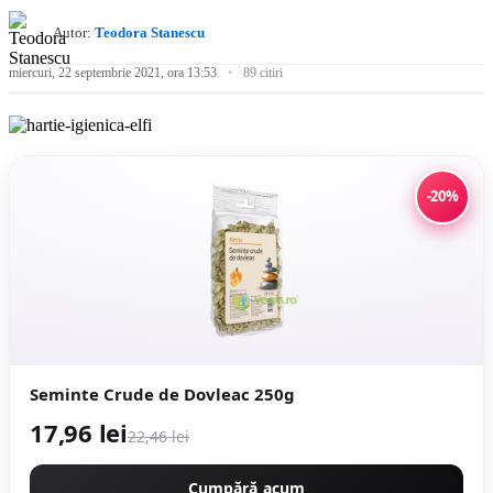
Autor:
Teodora Stanescu
miercuri, 22 septembrie 2021, ora 13:53
89 citiri
-20%
Seminte Crude de Dovleac 250g
17,96 lei
22,46 lei
Cumpără acum