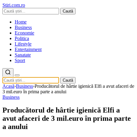
Stiri.com.ro
Caută
Home
Business
Economie
Politica
Lifestyle
Entertainment
Sanatate
Sport
Caută
Acasă
›
Business
›
Producătorul de hârtie igienică Elfi a avut afaceri de
3 mil.euro în prima parte a anului
Business
Producătorul de hârtie igienică Elfi a
avut afaceri de 3 mil.euro în prima parte
a anului