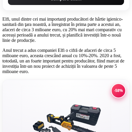
Elfi, unul dintre cei mai importanți producători de hârtie igienico-
sanitară din ţara noastră, a înregistrat în prima parte a acestui an,
afaceri de circa 3 milioane euro, cu 20% mai mari comparativ cu
aceeași perioadă a anului trecut, și planifică investiții într-o nouă
linie de producție.
Anul trecut a adus companiei Elfi o cifră de afaceri de circa 5
milioane euro, aceasta crescând anual cu 10%-20%. 2020 a fost,
totodată, un an foarte important pentru producător, fiind marcat de
investiția într-un nou proiect de achiziții în valoarea de peste 5
milioane euro.
-58%