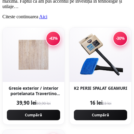
maximă. Faptul că am pus accentul pe investiția în tehnologie și
utilaje…
Citeste continuarea
Aici
-43%
-30%
Gresie exterior / interior
K2 PERIE SPALAT GEAMURI
portelanata Travertino
Crema 60 x 60 cm
39,90 lei
16 lei
69,90 lei
23 lei
lucioasa rectificata tip
piatra naturala
Cumpără
Cumpără