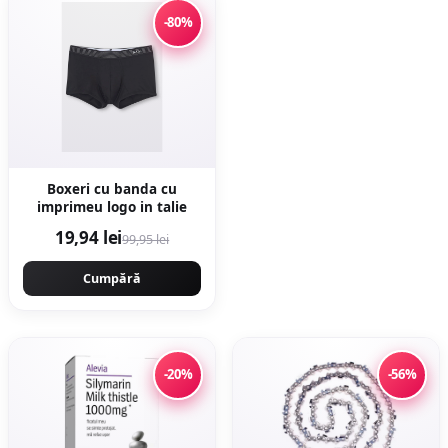
-80%
Boxeri cu banda cu
imprimeu logo in talie
19,94 lei
99,95 lei
Cumpără
-20%
-56%