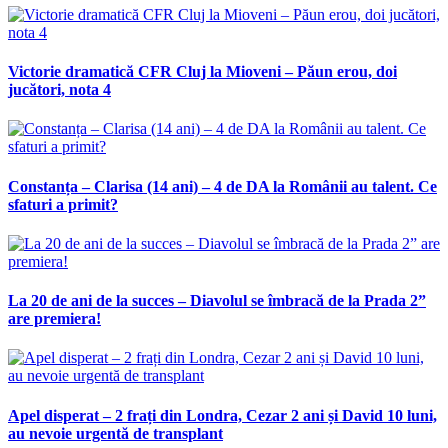
Victorie dramatică CFR Cluj la Mioveni – Păun erou, doi
jucători, nota 4
Constanța – Clarisa (14 ani) – 4 de DA la Românii au talent. Ce
sfaturi a primit?
La 20 de ani de la succes – Diavolul se îmbracă de la Prada 2”
are premiera!
Apel disperat – 2 frați din Londra, Cezar 2 ani și David 10 luni,
au nevoie urgentă de transplant