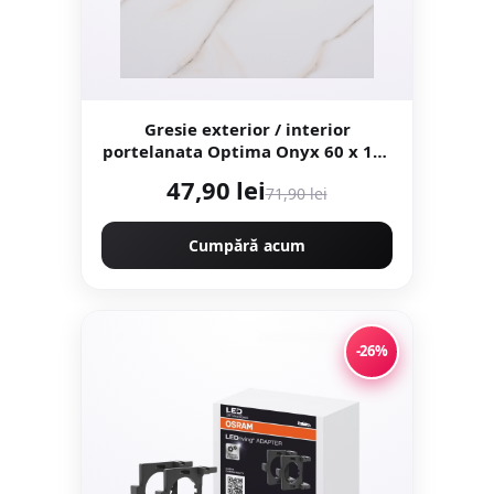
Gresie exterior / interior
portelanata Optima Onyx 60 x 120
cm lucioasa rectificata tip
47,90 lei
71,90 lei
marmura
Cumpără acum
-26%