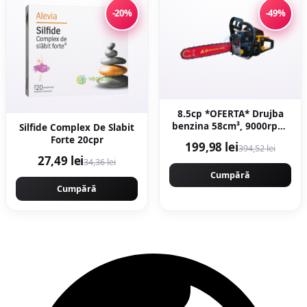
-20%
-49%
8.5cp *OFERTA* Drujba
benzina 58cm³, 9000rpm,
Silfide Complex De Slabit
40cm, demaror JAPONIA
Forte 20cpr
199,98 lei
394,52 lei
WALBRO - magneziu,
27,49 lei
34,36 lei
Motoyama Japan
CMP1625
Cumpără
Cumpără