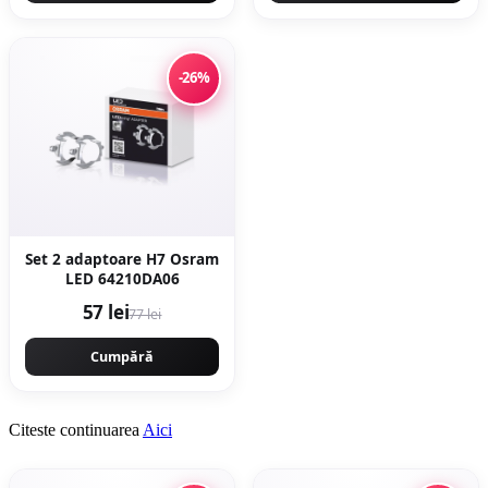
-26%
Set 2 adaptoare H7 Osram
LED 64210DA06
57 lei
77 lei
Cumpără
Citeste continuarea
Aici