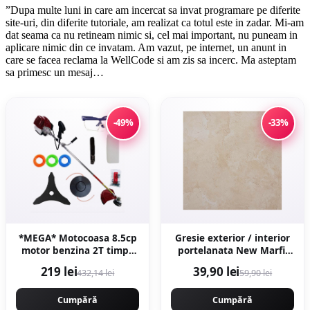
”Dupa multe luni in care am incercat sa invat programare pe diferite
site-uri, din diferite tutoriale, am realizat ca totul este in zadar. Mi-am
dat seama ca nu retineam nimic si, cel mai important, nu puneam in
aplicare nimic din ce invatam. Am vazut, pe internet, un anunt in
care se facea reclama la WellCode si am zis sa incerc. Ma asteptam
sa primesc un mesaj…
-49%
-33%
*MEGA* Motocoasa 8.5cp
Gresie exterior / interior
motor benzina 2T timpi,
portelanata New Marfil
58cc, 12.000rpm, 7 stele,
Beige 60 x 60 cm lucioasa
219 lei
39,90 lei
432,14 lei
59,90 lei
10 accesorii incluse, Easy
rectificata tip piatra
Start, CAMPION
naturala
PREFESIONAL CMP1546
Cumpără
Cumpără