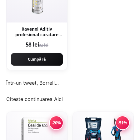
Ravenol Aditiv
profesional curatare
motor engine flush -
58 lei
82 lei
300ML
Cumpără
Într-un tweet, Borrell…
Citeste continuarea
Aici
-20%
-51%