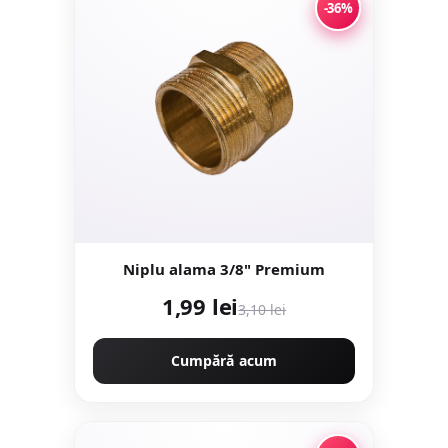
-36%
Niplu alama 3/8" Premium
1,99 lei
3,10 lei
Cumpără acum