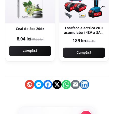
Foarfeca electrica cu 2
Ceai de Soc 20dz
acumulatori 48V x 8AH,
pentru gradina,
8,04 lei
10,05 lei
189 lei
388 lei
diametru taiere 27mm,
Valiza, profesional e-
Cumpără
XPERT ORIGINAL
Cumpără
Protools CMP1612