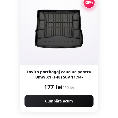
-29%
Tavita portbagaj cauciuc pentru
Bmw X1 (F48) Suv 11.14-
177 lei
250 lei
Cumpără acum