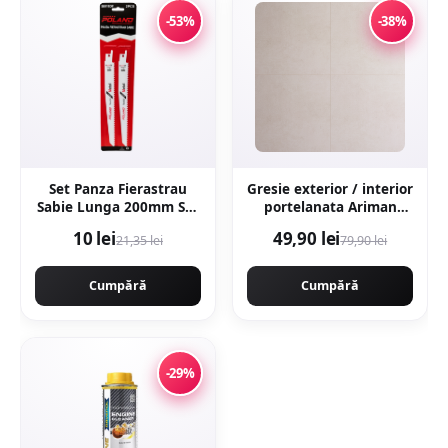
-53%
-38%
Set Panza Fierastrau
Gresie exterior / interior
Sabie Lunga 200mm Set
portelanata Ariman
2 buc Metal
Bone 60 x 60 cm mata
10 lei
49,90 lei
21,35 lei
79,90 lei
rectificata aspect
ciment
Cumpără
Cumpără
-29%