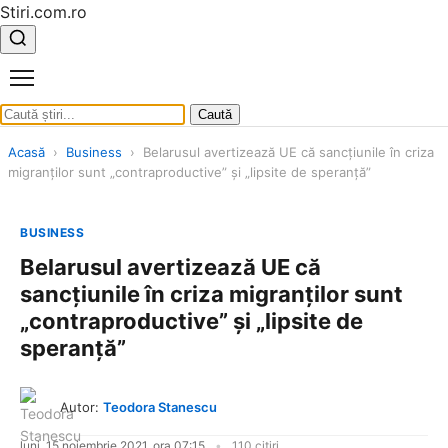
Stiri.com.ro
Caută
Acasă
›
Business
›
Belarusul avertizează UE că sancţiunile în criza
migranților sunt „contraproductive” și „lipsite de speranță”
BUSINESS
Belarusul avertizează UE că
sancţiunile în criza migranților sunt
„contraproductive” și „lipsite de
speranță”
Autor:
Teodora Stanescu
luni, 15 noiembrie 2021, ora 07:15
110 citiri