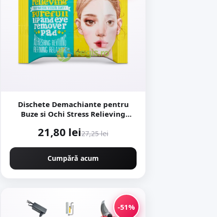
Dischete Demachiante pentru
Buze si Ochi Stress Relieving
Purefull 30buc
21,80 lei
27,25 lei
Cumpără acum
-51%