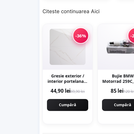
Citeste continuarea
Aici
-36%
-
Gresie exterior /
Bujie BMW
interior portelanata
Motorrad 259C,
Marmo Gold 59 5 x
A67, K25, K26, 
44,90 lei
85 lei
69,90 lei
120 le
119 5 cm lucioasa
K28, K29, K30, 
rectificata tip
R22, R28
marmura
Cumpără
Cumpără