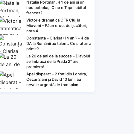
Natalie Portman, 44 de ani si un
nou bebeluș! Cine e Tepr, iubitul
francez?
Victorie dramatică CFR Cluj la
Mioveni – Păun erou, doi jucători,
nota 4
Constanța – Clarisa (14 ani) – 4 de
DA la Românii au talent. Ce sfaturi a
primit?
La 20 de ani de la succes – Diavolul
se îmbracă de la Prada 2” are
premiera!
Apel disperat – 2 frați din Londra,
Cezar 2 ani și David 10 luni, au
nevoie urgentă de transplant