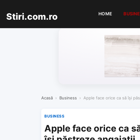
HOME
BUSIN
Stiri.com.ro
Acasă
›
Business
›
Apple face orice ca să își păs
BUSINESS
Apple face orice ca s
își păstreze angajații