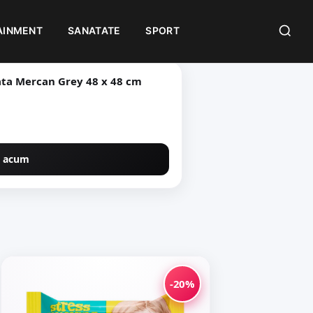
AINMENT
SANATATE
SPORT
rcan Grey 48 x 48 cm
 acum
-20%