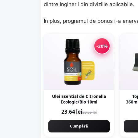
dintre inginerii din diviziile aplicabile.
În plus, programul de bonus i-a ener
-20%
Ulei Esential de Citronella
To
Ecologic/Bio 10ml
360mm
profes
23,64 lei
29,55 lei
Cumpără