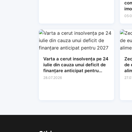
con
imo
05:
Varta a cerut insolvența pe 24
Zec
iulie din cauza unui deficit de
de 
finanțare anticipat pentru
ali
2027
28.07.2026
27.0