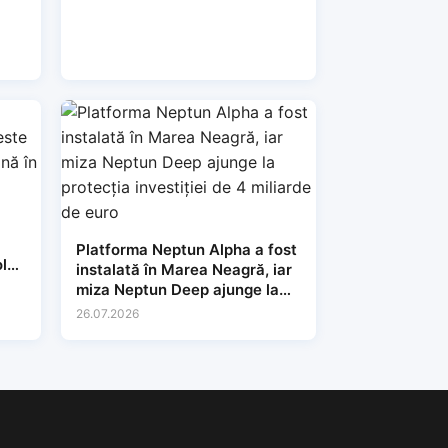
Platforma Neptun Alpha a fost
lari
instalată în Marea Neagră, iar
miza Neptun Deep ajunge la
protecția investiției de 4
26.07.2026
miliarde de euro