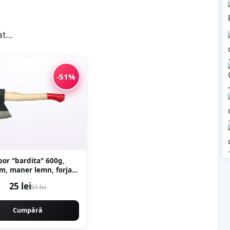
vat…
-51%
por "bardita" 600g,
, maner lemn, forjat
ional, Craft-Tec MX435
25 lei
51 lei
Cumpără