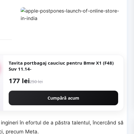
Tavita portbagaj cauciuc pentru Bmw X1 (F48)
Suv 11.14-
177 lei
250 lei
Cumpără acum
ngineri în efortul de a păstra talentul, încercând să
ici, precum Meta.