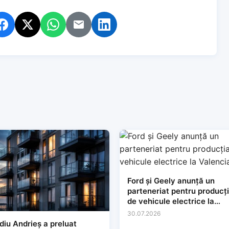
Ford și Geely anunță un
parteneriat pentru producț
de vehicule electrice la
Valencia
30.07.2026
diu Andrieș a preluat