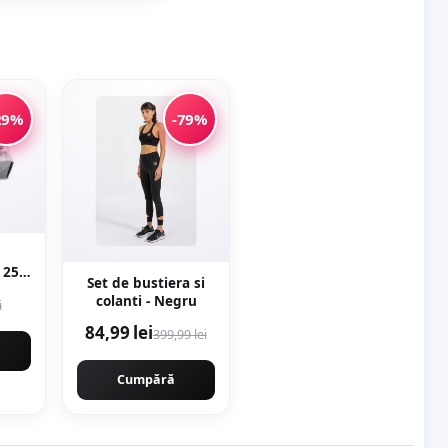
29%
-79%
 259,
Set de bustiera si
K27,
colanti - Negru
i
R21,
84,99 lei
399,99 lei
Cumpără