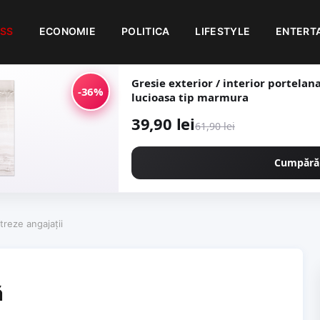
ESS
ECONOMIE
POLITICA
LIFESTYLE
ENTERT
Gresie exterior / interior portelanata Me
-36%
lucioasa tip marmura
39,90 lei
61,90 lei
Cumpără
treze angajații
ă