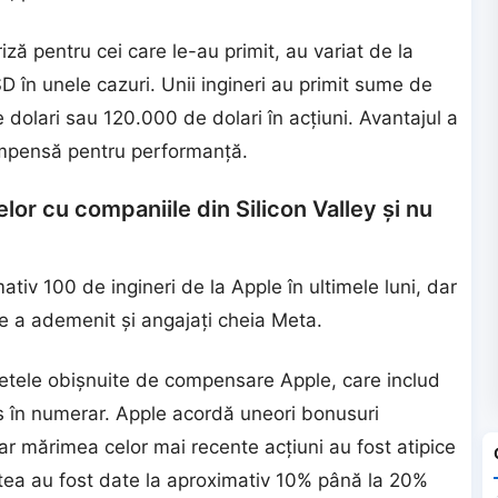
iză pentru cei care le-au primit, au variat de la
în unele cazuri. Unii ingineri au primit sume de
dolari sau 120.000 de dolari în acțiuni. Avantajul a
ompensă pentru performanță.
lor cu companiile din Silicon Valley și nu
iv 100 de ingineri de la Apple în ultimele luni, dar
le a ademenit şi angajaţi cheia Meta.
chetele obișnuite de compensare Apple, care includ
us în numerar. Apple acordă uneori bonusuri
ar mărimea celor mai recente acțiuni au fost atipice
tea au fost date la aproximativ 10% până la 20%