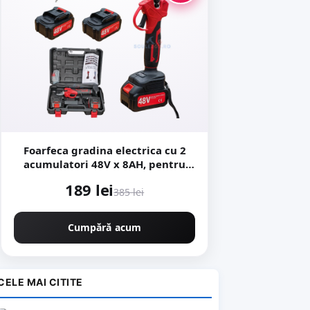
Foarfeca gradina electrica cu 2
acumulatori 48V x 8AH, pentru
gradina, diametru taiere 27mm,
189 lei
Valiza, profesional Motoyama
385 lei
Japan CMP1728
Cumpără acum
CELE MAI CITITE