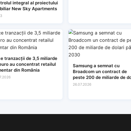
trolul integral al proiectului
biliar New Sky Apartments
03
e tranzacții de 3,5 miliarde
euro au concentrat retailul
Samsung a semnat cu
mentar din România
Broadcom un contract de
peste 200 de miliarde de do
7.2026
până în 2030
26.07.2026