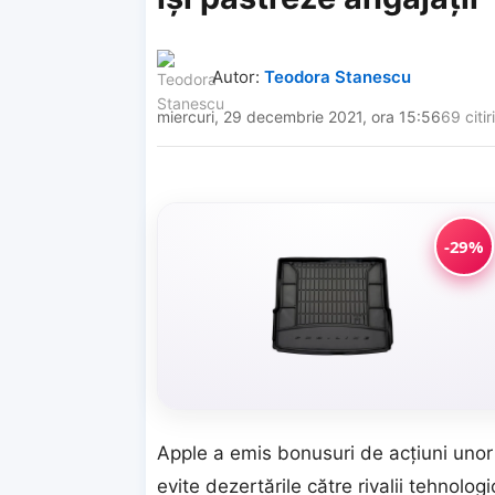
Autor:
Teodora Stanescu
miercuri, 29 decembrie 2021, ora 15:56
69 citiri
-29%
Apple a emis bonusuri de acțiuni unor i
evite dezertările către rivalii tehnolog