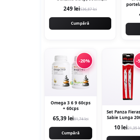
12000rpm, 400mm,
portel
249 lei
536,87 lei
MOTOYAMA JAPAN 9800
60 x 60 cm ma
CMP9800
Cumpără
-20%
-
Omega 3 6 9 60cps
+ 60cps
Set Panza Fiera
65,39 lei
Sabie Lunga 2
81,74 lei
Set 2 buc Me
10 lei
21,35 l
Cumpără