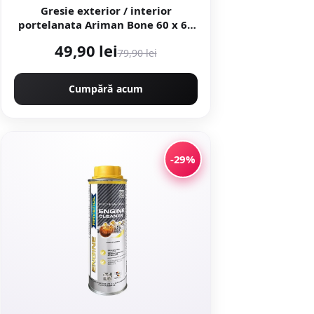
Gresie exterior / interior
portelanata Ariman Bone 60 x 60
cm mata rectificata aspect ciment
49,90 lei
79,90 lei
Cumpără acum
-29%