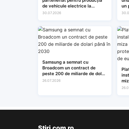
parteneriat pentru producția
unu
de vehicule electrice la
un 
Valencia
30.07.2026
30.0
Samsung a semnat cu
Broadcom un contract de
Pla
peste 200 de miliarde de dolari
ins
până în 2030
miz
26.07.2026
pro
26.0
mil
Stiri.com.ro