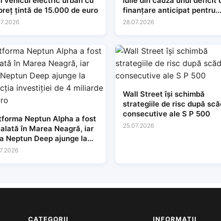
i vehicul electric urban cu
iulie din cauza unui deficit 
preț țintă de 15.000 de euro
finanțare anticipat pentru
2027
7.2026
28.07.2026
Wall Street își schimbă
strategiile de risc după scă
consecutive ale S P 500
tforma Neptun Alpha a fost
25.07.2026
talată în Marea Neagră, iar
a Neptun Deep ajunge la
tecția investiției de 4
7.2026
iarde de euro
CATEGORII
INFORMAȚII