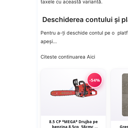
taxele cu această variantă.
Deschiderea contului și pl
Pentru a-ți deschide contul pe o platfo
apeși…
Citeste continuarea
Aici
-54%
8.5 CP *MEGA* Drujba pe
benzina 8.5cp, 58cmc,
Gres