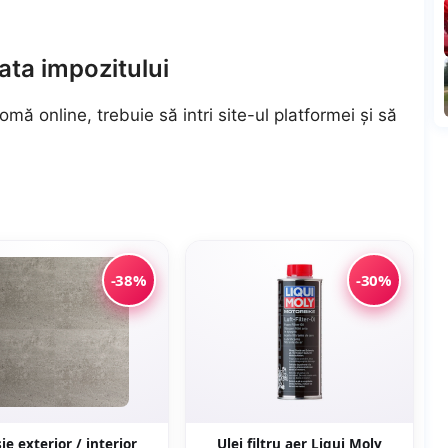
ata impozitului
mă online, trebuie să intri site-ul platformei și să
-38%
-30%
ie exterior / interior
Ulei filtru aer Liqui Moly