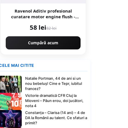
Ravenol Aditiv profesional
curatare motor engine flush -
300ML
58 lei
82 lei
Cumpără acum
CELE MAI CITITE
Natalie Portman, 44 de ani si un
nou bebeluș! Cine e Tepr, iubitul
francez?
Victorie dramatică CFR Cluj la
Mioveni – Păun erou, doi jucători,
nota 4
Constanța – Clarisa (14 ani) – 4 de
DA la Românii au talent. Ce sfaturi a
primit?