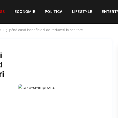
ESS
ECONOMIE
POLITICA
LIFESTYLE
ENTERT
itul și până când beneficiezi de reduceri la achitare
i
d
ri