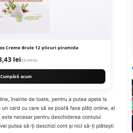
os Creme Brule 12 plicuri piramida
8,43 lei
23,04 lei
Cumpără acum
line, înainte de toate, pentru a putea apela la
 un card cu care să se poată face plăți online, al
e) este necesar pentru deschiderea contului
ei putea să-ți deschizi cont și nici să-ți plătești