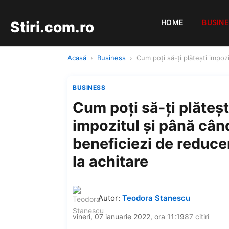
HOME
BUSIN
Stiri.com.ro
Acasă
›
Business
›
Cum poţi să-ți plătești impoz
BUSINESS
Cum poţi să-ți plăteșt
impozitul și până cân
beneficiezi de reduce
la achitare
Autor:
Teodora Stanescu
vineri, 07 ianuarie 2022, ora 11:19
87 citiri