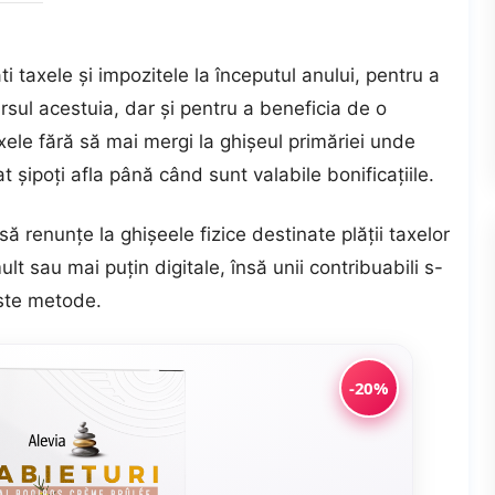
i taxele și impozitele la începutul anului, pentru a
rsul acestuia, dar și pentru a beneficia de o
xele fără să mai mergi la ghișeul primăriei unde
at șipoţi afla până când sunt valabile bonificațiile.
să renunțe la ghișeele fizice destinate plății taxelor
lt sau mai puțin digitale, însă unii contribuabili s-
este metode.
-20%