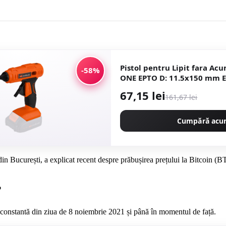
Pistol pentru Lipit fara Ac
-58%
ONE EPTO D: 11.5x150 mm E
67,15 lei
161,67 lei
Cumpără ac
n București, a explicat recent despre prăbușirea prețului la Bitcoin (B
?
re constantă din ziua de 8 noiembrie 2021 și până în momentul de față.