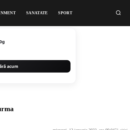
INMENT
SANATATE
SPORT
50g
ără acum
 urma