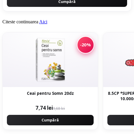
Cumpără
Citeste continuarea
Aici
-20%
Ceai pentru Somn 20dz
8.5CP *SUPER
10.00
PROFESIONA
7,74 lei
9,68 lei
Ge
Cumpără