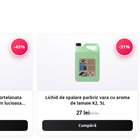
-43%
-31%
portelanata
Lichid de spalare parbriz vara cu aroma
de lamaie K2, 5L
ra naturala
27 lei
i
39 lei
Cumpără