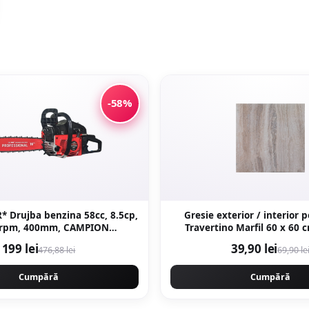
-58%
* Drujba benzina 58cc, 8.5cp,
Gresie exterior / interior 
0rpm, 400mm, CAMPION
Travertino Marfil 60 x 60 cm lucioasa
LL GERMANY EasyStart New
rectificata tip piat
199 lei
39,90 lei
476,88 lei
69,90 le
neration CMP1312R
Cumpără
Cumpără