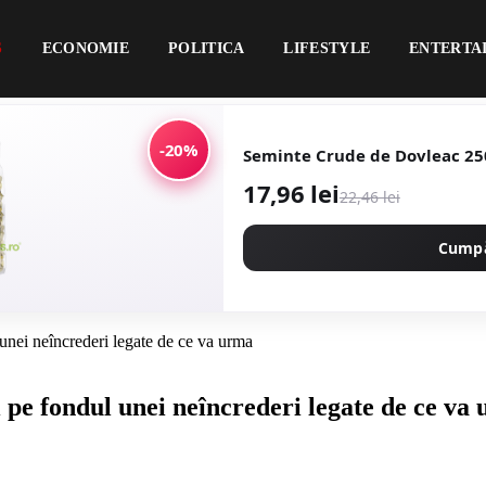
S
ECONOMIE
POLITICA
LIFESTYLE
ENTERTA
-20%
Seminte Crude de Dovleac 2
17,96 lei
22,46 lei
Cump
 unei neîncrederi legate de ce va urma
i pe fondul unei neîncrederi legate de ce va