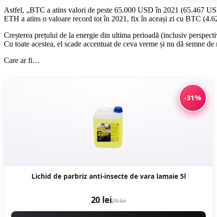
Astfel, „BTC a atins valori de peste 65.000 USD în 2021 (65.467 US
ETH a atins o valoare record tot în 2021, fix în aceași zi cu BTC (4
Creșterea prețului de la energie din ultima perioadă (inclusiv perspecti
Cu toate acestea, el scade accentuat de ceva vreme și nu dă semne de 
Care ar fi…
-31%
Lichid de parbriz anti-insecte de vara lamaie 5l
20 lei
29 lei