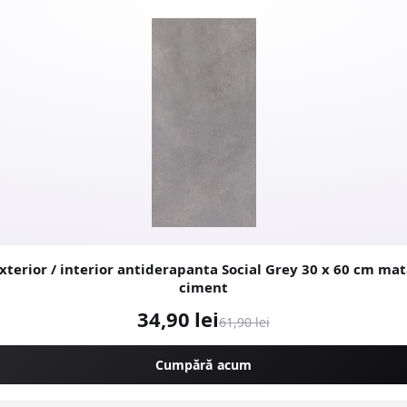
rior / interior antiderapanta Social Grey 30 x 60 cm mata aspect
ciment
34,90 lei
61,90 lei
Cumpără acum