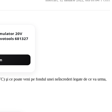
miercuri, 12 ianuarie 2022, ora 09:04
71 citiri
umulator 20V
votools 681327
um
TC) şi ce poate veni pe fondul unei neîncrederi legate de ce va urma,