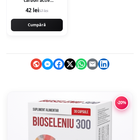
carbon activ
B4W018CPR
42 lei
57 lei
Cumpără
-20%