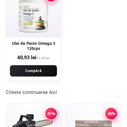
Ulei de Peste Omega 3
120cps
40,93 lei
51,16 lei
Cumpără
Citeste continuarea
Aici
-51%
-36%