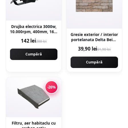
Drujba electrica 3000w,
10.000rpm, 400mm, 16'',
Gresie exterior / interior
KRAFTNER KF-0419
portelanata Delta Beige
142 lei
288 lei
30 x 60 cm mata
39,90 lei
61,90 lei
rectificata tip piatra
Cumpără
Cumpără
-26%
Filtru, aer habitaclu cu