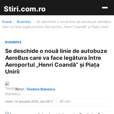
Stiri.com.ro
Acasă
›
Business
›
Se deschide o nouă linie de autobuze AeroBus
care va face legătura între Aeroportul „Henri Coandă” şi Piaţa Unirii
BUSINESS
Se deschide o nouă linie de autobuze
AeroBus care va face legătura între
Aeroportul „Henri Coandă” şi Piaţa
Unirii
Autor:
Teodora Stanescu
vineri, 14 ianuarie 2022, ora 08:11
80 citiri