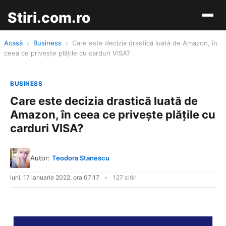
Stiri.com.ro
Acasă
›
Business
›
Care este decizia drastică luată de Amazon, în
ceea ce privește plățile cu carduri VISA?
BUSINESS
Care este decizia drastică luată de
Amazon, în ceea ce privește plățile cu
carduri VISA?
Autor:
Teodora Stanescu
luni, 17 ianuarie 2022, ora 07:17
127 citiri