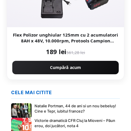
Flex Polizor unghiular 125mm cu 2 acumulatori
8AH x 48V, 10.000rpm, Protools Campion
CMP1253
189 lei
561,28 lei
Cumpără acum
CELE MAI CITITE
Natalie Portman, 44 de ani si un nou bebeluș!
Cine e Tepr, iubitul francez?
Victorie dramatică CFR Cluj la Mioveni – Păun
erou, doi jucători, nota 4