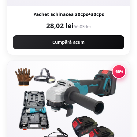
Pachet Echinacea 30cps+30cps
28,02 lei
56,03 lei
Cumpără acum
-66%