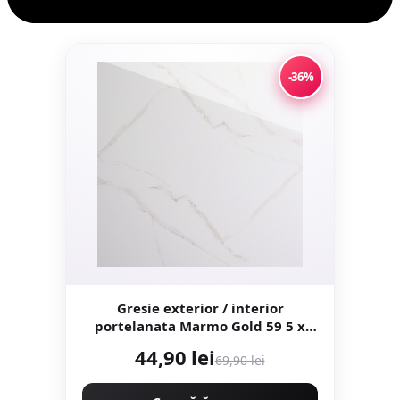
-36%
Gresie exterior / interior
portelanata Marmo Gold 59 5 x
119 5 cm lucioasa rectificata tip
44,90 lei
69,90 lei
marmura