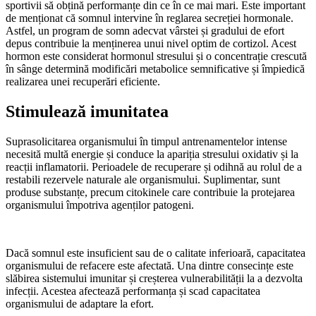
sportivii să obțină performanțe din ce în ce mai mari. Este important
de menționat că somnul intervine în reglarea secreției hormonale.
Astfel, un program de somn adecvat vârstei și gradului de efort
depus contribuie la menținerea unui nivel optim de cortizol. Acest
hormon este considerat hormonul stresului și o concentrație crescută
în sânge determină modificări metabolice semnificative și împiedică
realizarea unei recuperări eficiente.
Stimulează imunitatea
Suprasolicitarea organismului în timpul antrenamentelor intense
necesită multă energie și conduce la apariția stresului oxidativ și la
reacții inflamatorii. Perioadele de recuperare și odihnă au rolul de a
restabili rezervele naturale ale organismului. Suplimentar, sunt
produse substanțe, precum citokinele care contribuie la protejarea
organismului împotriva agenților patogeni.
Dacă somnul este insuficient sau de o calitate inferioară, capacitatea
organismului de refacere este afectată. Una dintre consecințe este
slăbirea sistemului imunitar și creșterea vulnerabilității la a dezvolta
infecții. Acestea afectează performanța și scad capacitatea
organismului de adaptare la efort.