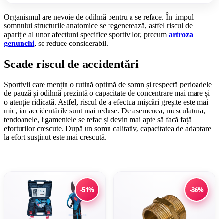
Organismul are nevoie de odihnă pentru a se reface. În timpul
somnului structurile anatomice se regenerează, astfel riscul de
apariție al unor afecțiuni specifice sportivilor, precum
artroza
genunchi
, se reduce considerabil.
Scade riscul de accidentări
Sportivii care mențin o rutină optimă de somn și respectă perioadele
de pauză și odihnă prezintă o capacitate de concentrare mai mare și
o atenție ridicată. Astfel, riscul de a efectua mișcări greșite este mai
mic, iar accidentările sunt mai reduse. De asemenea, musculatura,
tendoanele, ligamentele se refac și devin mai apte să facă față
eforturilor crescute. După un somn calitativ, capacitatea de adaptare
la efort susținut este mai crescută.
-51%
-36%