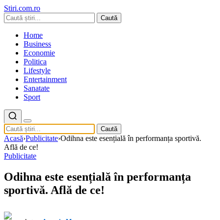
Stiri.com.ro
Caută
Home
Business
Economie
Politica
Lifestyle
Entertainment
Sanatate
Sport
Caută
Acasă
›
Publicitate
›
Odihna este esențială în performanța sportivă.
Află de ce!
Publicitate
Odihna este esențială în performanța
sportivă. Află de ce!