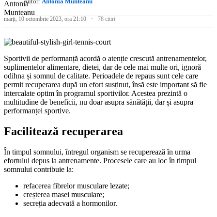
Autor:
Antonia Munteanu
marți, 10 octombrie 2023, ora 21:10
78 citiri
Sportivii de performanță acordă o atenție crescută antrenamentelor,
suplimentelor alimentare, dietei, dar de cele mai multe ori, ignoră
odihna și somnul de calitate. Perioadele de repaus sunt cele care
permit recuperarea după un efort susținut, însă este important să fie
intercalate optim în programul sportivilor. Acestea prezintă o
multitudine de beneficii, nu doar asupra sănătății, dar și asupra
performanței sportive.
Facilitează recuperarea
În timpul somnului, întregul organism se recuperează în urma
efortului depus la antrenamente. Procesele care au loc în timpul
somnului contribuie la:
refacerea fibrelor musculare lezate;
creșterea masei musculare;
secreția adecvată a hormonilor.