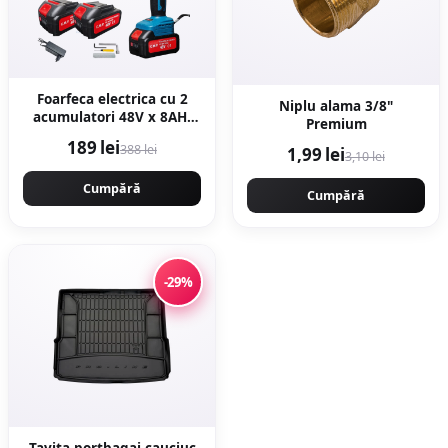
Foarfeca electrica cu 2
Niplu alama 3/8"
acumulatori 48V x 8AH,
Premium
pentru gradina, diametru
189 lei
388 lei
1,99 lei
taiere 27mm, Valiza,
3,10 lei
profesional e-XPERT
ORIGINAL Protools
Cumpără
Cumpără
CMP1612
-29%