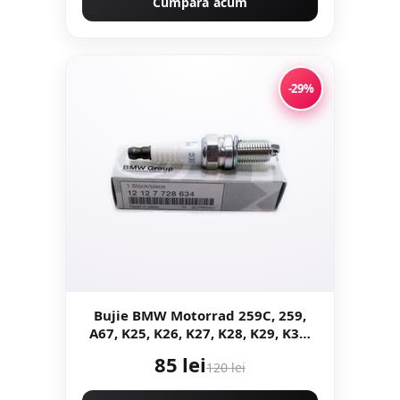
Cumpără acum
-29%
Bujie BMW Motorrad 259C, 259,
A67, K25, K26, K27, K28, K29, K30,
R21, R22, R28
85 lei
120 lei