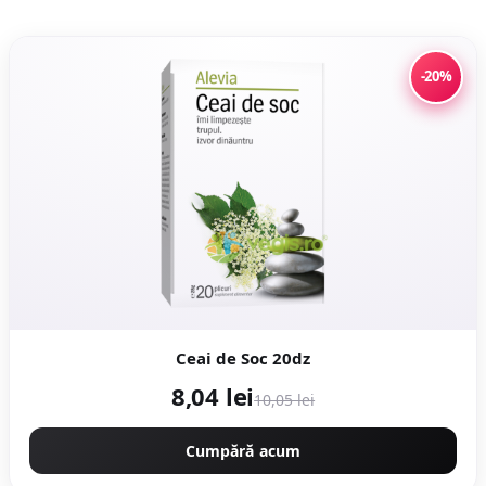
-20%
Ceai de Soc 20dz
8,04 lei
10,05 lei
Cumpără acum