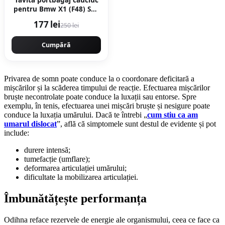
Tavita portbagaj cauciuc
pentru Bmw X1 (F48) Suv
11.14-
177 lei
250 lei
Cumpără
Privarea de somn poate conduce la o coordonare deficitară a
mișcărilor și la scăderea timpului de reacție. Efectuarea mișcărilor
bruște necontrolate poate conduce la luxații sau entorse. Spre
exemplu, în tenis, efectuarea unei mișcări bruște și nesigure poate
conduce la luxația umărului. Dacă te întrebi „
cum stiu ca am
umarul dislocat
”, află că simptomele sunt destul de evidente și pot
include:
durere intensă;
tumefacție (umflare);
deformarea articulației umărului;
dificultate la mobilizarea articulației.
Îmbunătățește performanța
Odihna reface rezervele de energie ale organismului, ceea ce face ca