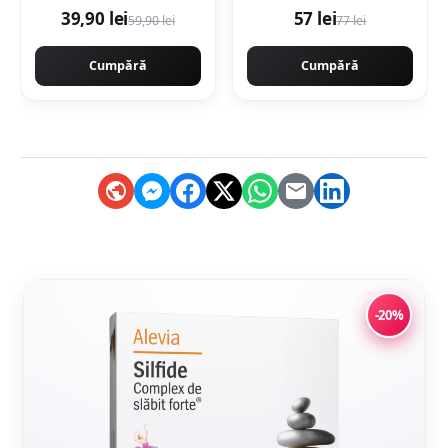
Beige 60 x 60 cm
39,90 lei
57 lei
59,90 lei
77 lei
lucioasa rectificata tip
piatra naturala
Cumpără
Cumpără
-20%