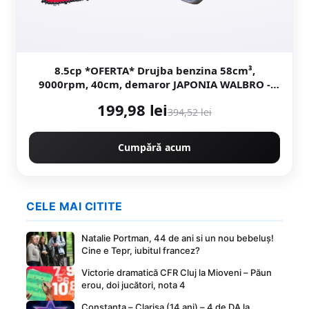
8.5cp *OFERTA* Drujba benzina 58cm³,
9000rpm, 40cm, demaror JAPONIA WALBRO -
magneziu, Motoyama Japan CMP1625
199,98 lei
394,52 lei
Cumpără acum
CELE MAI CITITE
Natalie Portman, 44 de ani si un nou bebeluș!
Cine e Tepr, iubitul francez?
Victorie dramatică CFR Cluj la Mioveni – Păun
erou, doi jucători, nota 4
Constanța – Clarisa (14 ani) – 4 de DA la