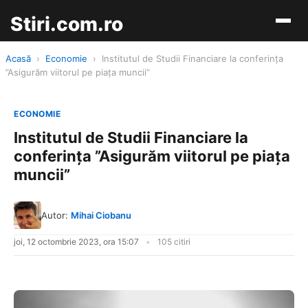
Stiri.com.ro
Acasă
›
Economie
›
Institutul de Studii Financiare la conferința
”Asigurăm viitorul pe piața muncii”
ECONOMIE
Institutul de Studii Financiare la
conferința ”Asigurăm viitorul pe piața
muncii”
Autor:
Mihai Ciobanu
joi, 12 octombrie 2023, ora 15:07
105 citiri