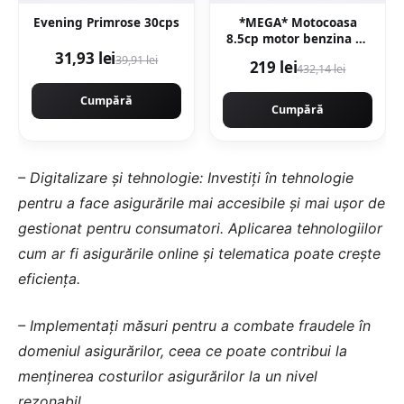
Evening Primrose 30cps
*MEGA* Motocoasa
8.5cp motor benzina 2T
timpi, 58cc, 12.000rpm,
31,93 lei
39,91 lei
219 lei
432,14 lei
7 stele, 10 accesorii
incluse, Easy Start,
Cumpără
CAMPION PREFESIONAL
Cumpără
CMP1546
– Digitalizare și tehnologie: Investiți în tehnologie
pentru a face asigurările mai accesibile și mai ușor de
gestionat pentru consumatori. Aplicarea tehnologiilor
cum ar fi asigurările online și telematica poate crește
eficiența.
– Implementați măsuri pentru a combate fraudele în
domeniul asigurărilor, ceea ce poate contribui la
menținerea costurilor asigurărilor la un nivel
rezonabil.