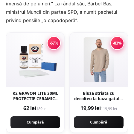
imensă de pe umeri.” La rândul său, Bärbel Bas,
ministrul Muncii din partea SPD, a numit pachetul
privind pensiile „o capodoperă”.
-67%
-83%
K2 GRAVON LITE 30ML
Bluza striata cu
PROTECTIE CERAMICA
decolteu la baza gatului
24 LUNI
- Bej
62 lei
19,99 lei
189 lei
119,99 lei
Cumpără
Cumpără