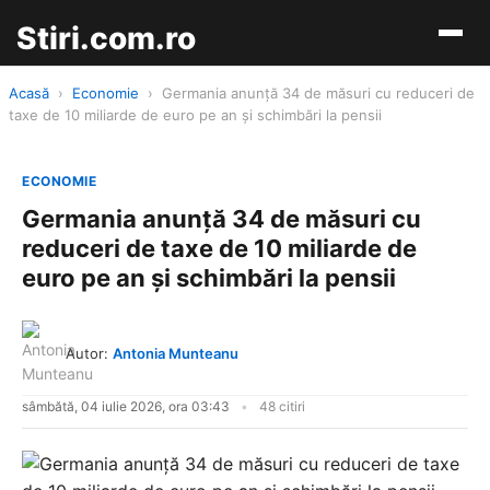
Stiri.com.ro
Acasă
›
Economie
›
Germania anunță 34 de măsuri cu reduceri de
taxe de 10 miliarde de euro pe an și schimbări la pensii
ECONOMIE
Germania anunță 34 de măsuri cu
reduceri de taxe de 10 miliarde de
euro pe an și schimbări la pensii
Autor:
Antonia Munteanu
sâmbătă, 04 iulie 2026, ora 03:43
48 citiri