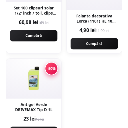
Set 100 clipsuri solar
1/2' inch / toli, clips
Faianta decorativa
solar profesional
Lorca (1101) HL 10
60,98 lei
169 lei
Beige 25 x 40
4,90 lei
11,90 lei
Cumpără
Cumpără
-50%
Antigel Verde
DRIVEMAX Tip D 1L
23 lei
46 lei