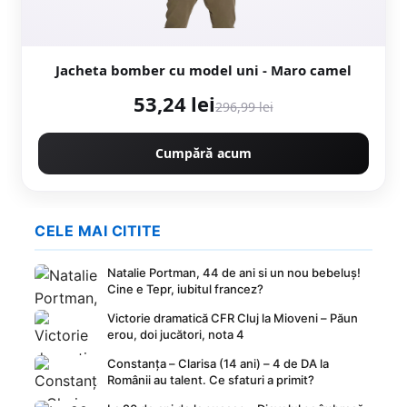
Jacheta bomber cu model uni - Maro camel
53,24 lei
296,99 lei
Cumpără acum
CELE MAI CITITE
Natalie Portman, 44 de ani si un nou bebeluș!
Cine e Tepr, iubitul francez?
Victorie dramatică CFR Cluj la Mioveni – Păun
erou, doi jucători, nota 4
Constanța – Clarisa (14 ani) – 4 de DA la
Românii au talent. Ce sfaturi a primit?