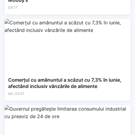
Moody’s
08:17
Comerțul cu amănuntul a scăzut cu 7,3% în iunie,
afectând inclusiv vânzările de alimente
Ieri, 05:51