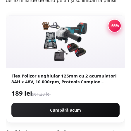
-66%
Flex Polizor unghiular 125mm cu 2 acumulatori
8AH x 48V, 10.000rpm, Protools Campion
CMP1253
189 lei
561,28 lei
Cumpără acum