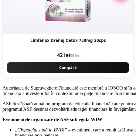
Limfanox Drenaj Detox 750mg 30cps
42 lei
56 lei
Cumpără
Autoritatea de Supraveghere Financiară este membră a IOSCO și în acea
financiară a investitorilor în contextul unei piețe financiare în schim
ASF desfășoară anual un program de educație financiară care pentru anu
programul ASF destinat dezvoltării educației financiare în învățământul 
Evenimentele organizate de ASF sub egida WIW
„Clopoțelul sună la BVB!”
– eveniment care a reunit la Bursa d
financiare non-bancare;