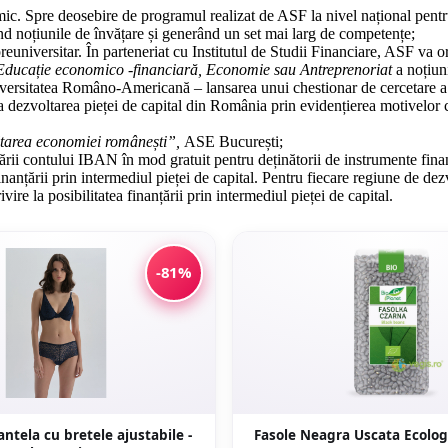
mic. Spre deosebire de programul realizat de ASF la nivel național pent
d noțiunile de învățare și generând un set mai larg de competențe;
euniversitar. În parteneriat cu Institutul de Studii Financiare, ASF va or
Educație economico -financiară, Economie sau Antreprenoriat
a noțiuni
niversitatea Româno-Americană – lansarea unui chestionar de cercetare a g
la dezvoltarea pieței de capital din România prin evidențierea motivelor c
oltarea economiei românești”,
ASE București;
trării contului IBAN în mod gratuit pentru deținătorii de instrumente fina
nanțării prin intermediul pieței de capital. Pentru fiecare regiune de dez
vire la posibilitatea finanțării prin intermediul pieței de capital.
-81%
ntela cu bretele ajustabile -
Fasole Neagra Uscata Ecolog