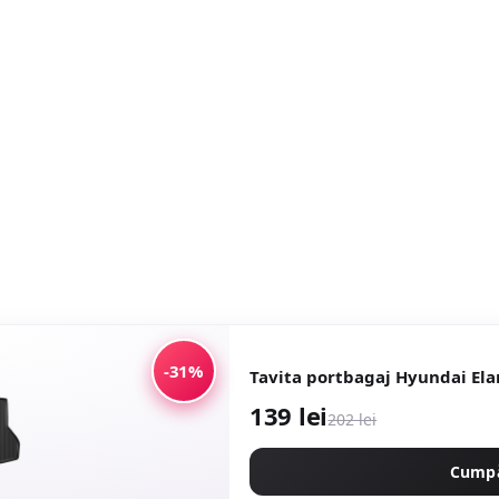
-31%
Tavita portbagaj Hyundai Ela
139 lei
202 lei
Cump