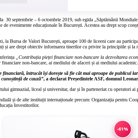
da 30 septembrie – 6 octombrie 2019, sub egida „Săptămânii Mondiale 
 de evenimente educaționale în București. Acestea au drept scop conștie
ăzi, la Bursa de Valori București, aproape 100 de liceeni care au particip
 și are drept obiectiv informarea tinerilor cu privire la principiile și l
nferința
„Contribuția pieței financiare non-bancare la dezvoltarea eco
 financiare non-bancare, ai mediului de afaceri și ai mediului academic.
financiară, întrucât își dorește să fie cât mai aproape de publicul lar
în cunoștință de cauză”
, a declarat
Președintele ASF, domnul Leona
i gimnazial, liceal și universitar, dar și în parteneriat cu operatori ai p
ială și de alte instituții internaționale precum: Organizația pentru 
cația Investitorilor.
-61%