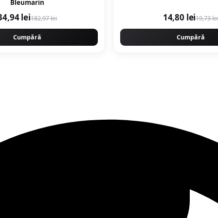
Bleumarin
34,94 lei
14,80 lei
182,97 lei
19,73 le
Cumpără
Cumpără