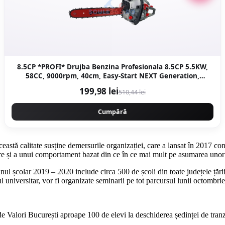
8.5CP *PROFI* Drujba Benzina Profesionala 8.5CP 5.5KW,
58CC, 9000rpm, 40cm, Easy-Start NEXT Generation,
Motoyama Japan CMP1312
199,98 lei
510,44 lei
Cumpără
stă calitate susține demersurile organizației, care a lansat în 2017 c
bare și a unui comportament bazat din ce în ce mai mult pe asumarea unor 
l școlar 2019 – 2020 include circa 500 de școli din toate județele țări
universitar, vor fi organizate seminarii pe tot parcursul lunii octombrie
e Valori București aproape 100 de elevi la deschiderea ședinței de tranz