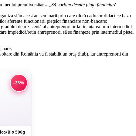
ru mediul preuniversitar –
„Să vorbim despre piața financiară
ganiza și în acest an seminarii prin care oferă cadrelor didactice baza
lor aferente funcționării piețelor financiare non-bancare;
radului de rezistență al antreprenorilor la finanțarea prin intermediul
are împiedică/rețin antreprenorii să se finanțeze prin intermediul pieței
nciare;
voltare din România va fi stabilit un oraș (hub), iar antreprenorii din
-25%
ica/Bio 500g