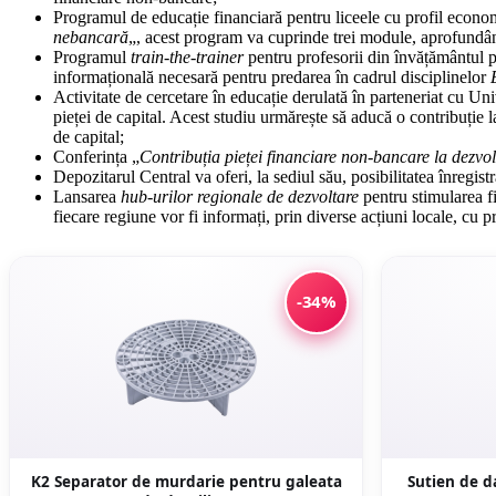
Programul de educație financiară pentru liceele cu profil econo
nebancară
„, acest program va cuprinde trei module, aprofundân
Programul
train-the-trainer
pentru profesorii din învățământul pr
informațională necesară pentru predarea în cadrul disciplinelor
Activitate de cercetare în educație derulată în parteneriat cu U
pieței de capital. Acest studiu urmărește să aducă o contribuție 
de capital;
Conferința „
Contribuția pieței financiare non-bancare la dezv
Depozitarul Central va oferi, la sediul său, posibilitatea înregis
Lansarea
hub-urilor regionale de dezvoltare
pentru stimularea fi
fiecare regiune vor fi informați, prin diverse acțiuni locale, cu pri
-34%
K2 Separator de murdarie pentru galeata
Sutien de da