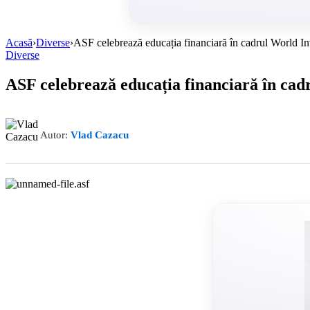
Acasă
›
Diverse
›
ASF celebrează educația financiară în cadrul World I
Diverse
ASF celebrează educația financiară în ca
Autor:
Vlad Cazacu