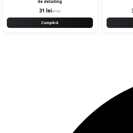
de detailing
31 lei
47 lei
Cumpără