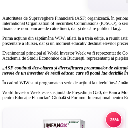
Autoritatea de Supraveghere Financiară (ASF) organizează, în perioa
International Organization of Securities Commissions (IOSCO), o serie
financiare non-bancare de către tineri, dar și de către publicul larg.
Prima acțiune din săptămâna WIW, aflată la a treia ediție, a reunit ast
prezentare a Bursei, dar și un moment educativ destinat elevilor prezenți
Evenimentul principal al World Investor Week va fi reprezentat de Co
Academia de Studii Economice din București, reprezentanți ai piețelor
„ASF continuă dezvoltarea și diversificarea programelor de educație 
nevoie de un investitor de retail educat, care să poată lua deciziile 
În cadrul WIW sunt programate o serie de acțiuni la nivelul învățământulu
World Investor Week este susținută de Președinția G20, de Banca Mond
pentru Educație Financiară Globală și Forumul Internațional pentru Edu
-25%