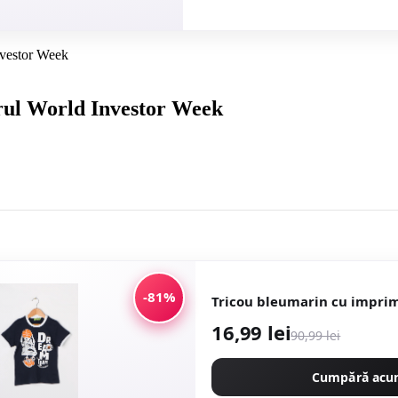
nvestor Week
drul World Investor Week
-81%
Tricou bleumarin cu impri
16,99 lei
90,99 lei
Cumpără ac