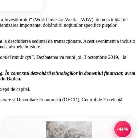
a Investitorului” (World Investor Week – WIW), demers inițiat de
ntizarea importanței dobândirii noțiunilor specifice piețelor
at la deschiderea ședinței de tranzacționare. Acest eveniment a inclus o
a mecanismele bursiere.
nomiei românești”.
Dezbaterea va reuni joi, 3 octombrie 2019, la
g. În contextul dezvoltării tehnologiilor în domeniul financiar, avem
rdo Badea.
ieței de capital.
Cooperare și Dezvoltare Economică (OECD), Centrul de Excelență
-44%