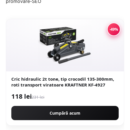
-49%
Cric hidraulic 2t tone, tip crocodil 135-300mm,
roti transport viratoare KRAFTNER KF-4927
118 lei
231 lei
Cumpără acum