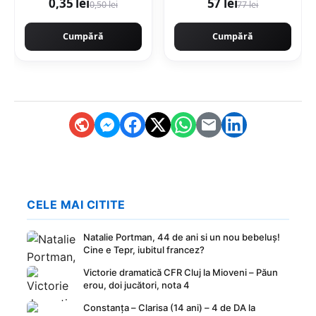
0,35 lei
57 lei
0,50 lei
77 lei
Mercedes, Skoda, VW
Cumpără
Cumpără
CELE MAI CITITE
Natalie Portman, 44 de ani si un nou bebeluș!
Cine e Tepr, iubitul francez?
Victorie dramatică CFR Cluj la Mioveni – Păun
erou, doi jucători, nota 4
Constanța – Clarisa (14 ani) – 4 de DA la