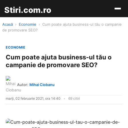
Stiri.com.ro
Acasă
›
Economie
›
Cum poate ajuta business-ul tău o campanie
de promovare SEO?
ECONOMIE
Cum poate ajuta business-ul tău o
campanie de promovare SEO?
Autor:
Mihai Ciobanu
marți, 02 februarie 2021, ora 14:40
69 citiri