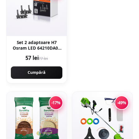
Set 2 adaptoare H7
Osram LED 64210DA04
pentru Fiat, Ford, Opel
57 lei
77 lei
Cumpără
-17%
-49%