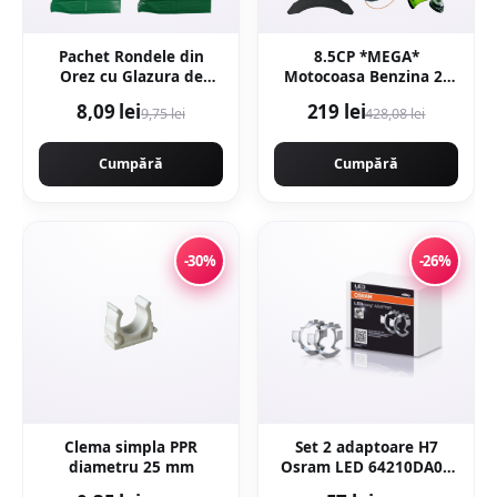
Pachet Rondele din
8.5CP *MEGA*
Orez cu Glazura de
Motocoasa Benzina 2t
Cacao 66g + Rondele din
timpi 8.5cp, 12000rpm,
8,09 lei
219 lei
9,75 lei
428,08 lei
Orez cu Glazura de
58cc, model 2026 cu 10
Lupin 66g
accesorii, easy-start,
Fresco Power by
Cumpără
Cumpără
ItalianTech CMP1545
-30%
-26%
Clema simpla PPR
Set 2 adaptoare H7
diametru 25 mm
Osram LED 64210DA01
pentru BMW, Citroen,